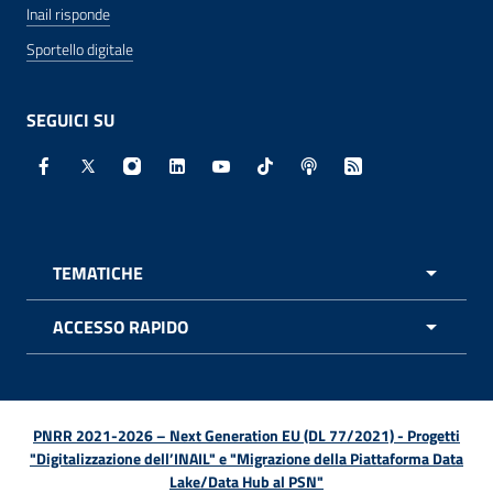
Inail risponde
Sportello digitale
SEGUICI SU
Facebook - Sito esterno - Apertura in nuova finestra
X - Sito esterno - Apertura in nuova finestra
Instagram - Sito esterno - Apertura in nuo
Linkedin - Sito esterno - Apertura in 
Youtube - Sito esterno - Apertur
TikTok - Sito esterno - Ape
Spreaker - Sito estern
Feed RSS - Apert
TEMATICHE
APRI 
ACCESSO RAPIDO
APRI 
PNRR 2021-2026 – Next Generation EU (DL 77/2021) - Progetti
"Digitalizzazione dell’INAIL" e "Migrazione della Piattaforma Data
Lake/Data Hub al PSN"