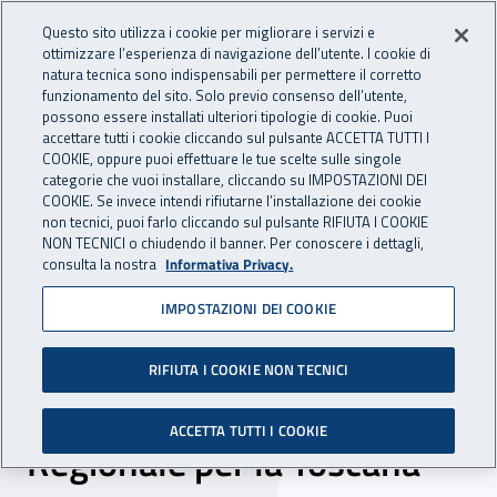
Accedi ai servizi online
For international visitors
Vai al menu principale
Vai al contenuto principale
Questo sito utilizza i cookie per migliorare i servizi e
ottimizzare l’esperienza di navigazione dell’utente. I cookie di
INAIL - Istituto Nazionale per 
natura tecnica sono indispensabili per permettere il corretto
Apri cerca
Apr
funzionamento del sito. Solo previo consenso dell’utente,
possono essere installati ulteriori tipologie di cookie. Puoi
Navigazione principale
accettare tutti i cookie cliccando sul pulsante ACCETTA TUTTI I
COOKIE, oppure puoi effettuare le tue scelte sulle singole
Navigazione - Ti trovi in:
Home
Atti e documenti
Protocolli e Accordi
categorie che vuoi installare, cliccando su IMPOSTAZIONI DEI
COOKIE. Se invece intendi rifiutarne l’installazione dei cookie
non tecnici, puoi farlo cliccando sul pulsante RIFIUTA I COOKIE
NON TECNICI o chiudendo il banner. Per conoscere i dettagli,
06 marzo 2025
06 marzo 2025
consulta la nostra
Informativa Privacy.
IMPOSTAZIONI DEI COOKIE
Accordo attuativo tra Inail
Dr Toscana, Confagricoltura
RIFIUTA I COOKIE NON TECNICI
Toscana e Ufficio Scolastico
ACCETTA TUTTI I COOKIE
Regionale per la Toscana