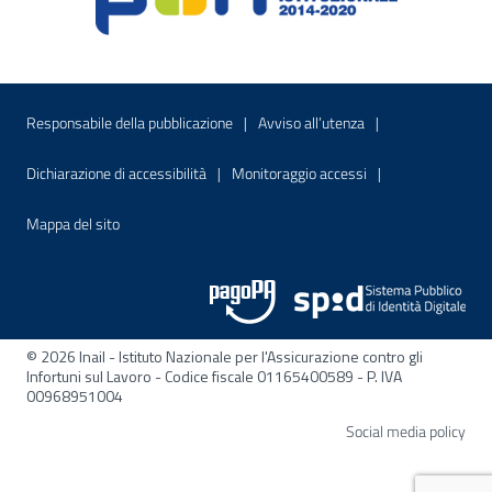
Menu di servizio
Sito interno - Apre in una nuova finestr
Sito interno - Apre
Responsabile della pubblicazione
Avviso all’utenza
Sito interno - Apre in una nuova finestra
Sito interno - Apre
Dichiarazione di accessibilità
Monitoraggio accessi
Sito interno - Apre nella stessa finestra
Mappa del sito
© 2026 Inail - Istituto Nazionale per l'Assicurazione contro gli
Infortuni sul Lavoro - Codice fiscale 01165400589 - P. IVA
00968951004
Apre
Social media policy