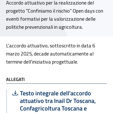
Accordo attuativo per la realizzazione del
progetto "Confiniamo il rischio" Open days con
eventi formativi per la valorizzazione delle
politiche prevenzionali in agricoltura.
L'accordo attuativo, sottoscritto in data 6
marzo 2025, decade automaticamente al
termine dell'iniziativa progettuale.
ALLEGATI e TI POTREBBE INTERESSARE
ALLEGATI
Scarica file:
Formato PDF — Dimensione 2.18 MB
Testo integrale dell'accordo
attuativo tra Inail Dr Toscana,
Confagricoltura Toscana e