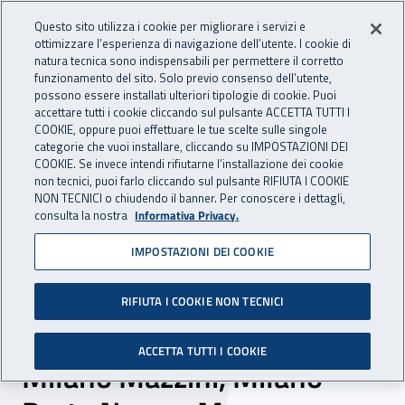
Accedi ai servizi online
For international visitors
Vai al menu principale
Vai al contenuto principale
Questo sito utilizza i cookie per migliorare i servizi e
ottimizzare l’esperienza di navigazione dell’utente. I cookie di
INAIL - Istituto Nazionale per 
natura tecnica sono indispensabili per permettere il corretto
Apri cerca
Apr
funzionamento del sito. Solo previo consenso dell’utente,
possono essere installati ulteriori tipologie di cookie. Puoi
Navigazione principale
accettare tutti i cookie cliccando sul pulsante ACCETTA TUTTI I
COOKIE, oppure puoi effettuare le tue scelte sulle singole
Navigazione - Ti trovi in:
Home
Atti e documenti
Protocolli e Accordi
categorie che vuoi installare, cliccando su IMPOSTAZIONI DEI
COOKIE. Se invece intendi rifiutarne l’installazione dei cookie
non tecnici, puoi farlo cliccando sul pulsante RIFIUTA I COOKIE
NON TECNICI o chiudendo il banner. Per conoscere i dettagli,
26 febbraio 2021
26 febbraio 2021
consulta la nostra
Informativa Privacy.
IMPOSTAZIONI DEI COOKIE
Protocollo d'intesa tra Inail
Direzione territoriale di
RIFIUTA I COOKIE NON TECNICI
Milano Boncompagni,
ACCETTA TUTTI I COOKIE
Milano Mazzini, Milano