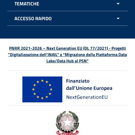
TEMATICHE
APRI 
ACCESSO RAPIDO
APRI 
PNRR 2021-2026 – Next Generation EU (DL 77/2021) - Progetti
"Digitalizzazione dell’INAIL" e "Migrazione della Piattaforma Data
Lake/Data Hub al PSN"