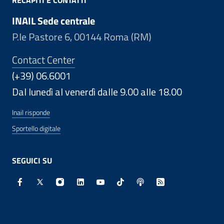
RECAPITI E CONTATTI
INAIL Sede centrale
P.le Pastore 6, 00144 Roma (RM)
Contact Center
(+39) 06.6001
Dal lunedì al venerdì dalle 9.00 alle 18.00
Inail risponde
Sportello digitale
SEGUICI SU
Facebook - Sito esterno - Apertura in nuova finestra
X - Sito esterno - Apertura in nuova finestra
Instagram - Sito esterno - Apertura in nuo
Linkedin - Sito esterno - Apertura in 
Youtube - Sito esterno - Apertur
TikTok - Sito esterno - Ape
Spreaker - Sito estern
Feed RSS - Apert