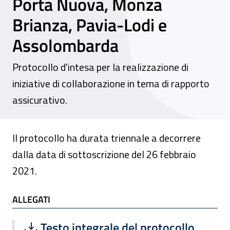
Porta Nuova, Monza
Brianza, Pavia-Lodi e
Assolombarda
Protocollo d'intesa per la realizzazione di
iniziative di collaborazione in tema di rapporto
assicurativo.
Il protocollo ha durata triennale a decorrere
dalla data di sottoscrizione del 26 febbraio
2021.
ALLEGATI
ALLEGATI
Scarica file:
Formato PDF — Dimensione 1.92 MB
Testo integrale del protocollo