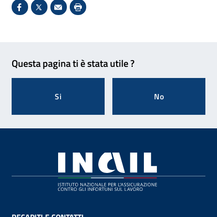
Condividi su Facebook - Sito esterno - Apertura in 
X - Sito esterno - Apertura in nuova finestra
Invio Mail: apre il programma di posta el
Stampa pagina: scelta meno ecologic
Feedback
Questa pagina ti è stata utile ?
Si
No
Footer