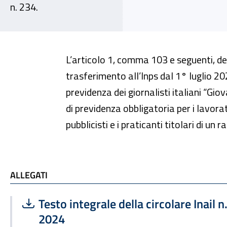
n. 234.
L’articolo 1, comma 103 e seguenti, de
trasferimento all’Inps dal 1° luglio 20
previdenza dei giornalisti italiani “Gi
di previdenza obbligatoria per i lavorato
pubblicisti e i praticanti titolari di un 
ALLEGATI
ALLEGATI
Scarica file:
Formato PDF — Dimensione 127.26 kB
Testo integrale della circolare Inail n.
2024