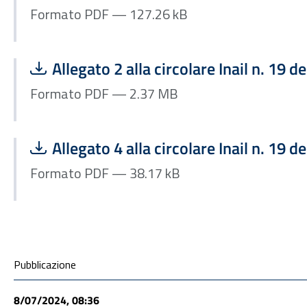
Formato PDF — 127.26 kB
Scarica file:
Formato PDF — Dimensione 2.37 MB
Allegato 2 alla circolare Inail n. 19 d
Formato PDF — 2.37 MB
Scarica file:
Formato PDF — Dimensione 38.17 kB
Allegato 4 alla circolare Inail n. 19 d
Formato PDF — 38.17 kB
Condivisione social
Pubblicazione
8/07/2024, 08:36