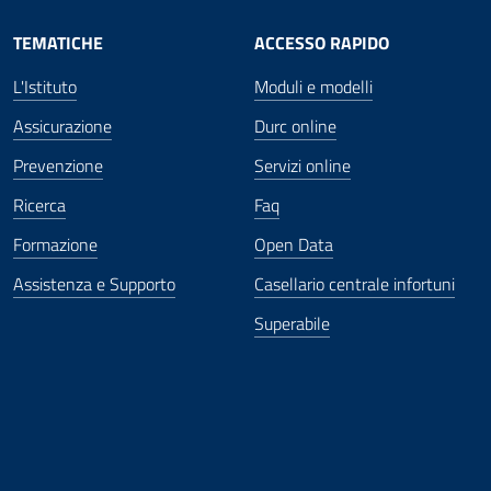
TEMATICHE
ACCESSO RAPIDO
L'Istituto
Moduli e modelli
Assicurazione
Durc online
Prevenzione
Servizi online
Ricerca
Faq
Formazione
Open Data
Assistenza e Supporto
Casellario centrale infortuni
Superabile
ova finestra
in nuova finestra
tura in nuova finestra
 Apertura in nuova finestra
sterno - Apertura in nuova finestra
Apertura nella stessa finestra