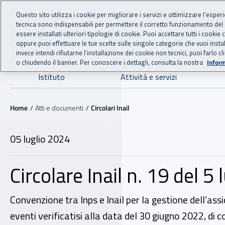
For international visitors
Vai al menu principale
Vai al contenuto principale
Questo sito utilizza i cookie per migliorare i servizi e ottimizzare l’esper
tecnica sono indispensabili per permettere il corretto funzionamento del
INAIL - Istituto Nazionale
essere installati ulteriori tipologie di cookie. Puoi accettare tutti i cook
oppure puoi effettuare le tue scelte sulle singole categorie che vuoi ins
invece intendi rifiutarne l’installazione dei cookie non tecnici, puoi farl
o chiudendo il banner. Per conoscere i dettagli, consulta la nostra
Inform
Navigazione principale
Istituto
Attività e servizi
Navigazione - Ti trovi in:
Home
Atti e documenti
Circolari Inail
05 luglio 2024
05 luglio 2024
Circolare Inail n. 19 del 5
Convenzione tra Inps e Inail per la gestione dell’assi
eventi verificatisi alla data del 30 giugno 2022, di 