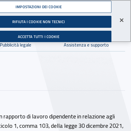
Accedi ai servizi online
IMPOSTAZIONI DEI COOKIE
gli Infortuni sul Lavoro
RIFIUTA I COOKIE NON TECNICI
Facebook - Sito esterno - Apertura in nuova finestra
X - Sito esterno - Apertura in nuova finestra
Instagram - Sito esterno - Apertura in 
Linkedin - Sito esterno - Apertur
Youtube - Sito esterno - A
Tiktok - Sito estern
Spreaker - Si
Feed R
in:
tutto INAIL.it
Avvia r
ACCETTA TUTTI I COOKIE
Dove cercare:
Pubblicità legale
Assistenza e supporto
 un rapporto di lavoro dipendente in relazione agli
’articolo 1, comma 103, della legge 30 dicembre 2021,