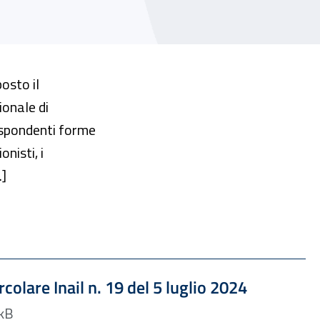
osto il
ionale di
rispondenti forme
nisti, i
.]
Formato PDF — Dimensione 51.10 kB
ircolare Inail n. 19 del 5 luglio 2024
mato PDF — 51.10 kB