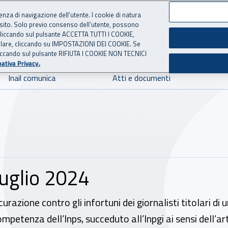
ienza di navigazione dell’utente. I cookie di natura
 sito. Solo previo consenso dell’utente, possono
 per l'Assicurazione contro 
ie cliccando sul pulsante ACCETTA TUTTI I COOKIE,
tallare, cliccando su IMPOSTAZIONI DEI COOKIE. Se
o cliccando sul pulsante RIFIUTA I COOKIE NON TECNICI
ativa Privacy.
Inail comunica
Atti e documenti
 luglio 2024
curazione contro gli infortuni dei giornalisti titolari di
competenza dell’Inps, succeduto all’Inpgi ai sensi dell