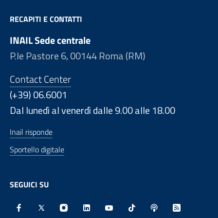
RECAPITI E CONTATTI
INAIL Sede centrale
P.le Pastore 6, 00144 Roma (RM)
Contact Center
(+39) 06.6001
Dal lunedì al venerdì dalle 9.00 alle 18.00
Inail risponde
Sportello digitale
SEGUICI SU
Facebook - Sito esterno - Apertura in nuova finestra
X - Sito esterno - Apertura in nuova finestra
Instagram - Sito esterno - Apertura in nu
Linkedin - Sito esterno - Apertura 
Youtube - Sito esterno - Aper
TikTok - Sito esterno -
Spreaker - Sito e
Feed RSS - 