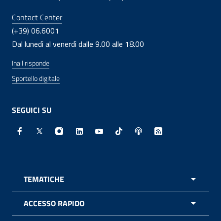
Contact Center
(+39) 06.6001
Dal lunedì al venerdì dalle 9.00 alle 18.00
Inail risponde
Sportello digitale
SEGUICI SU
Facebook - Sito esterno - Apertura in nuova finestra
X - Sito esterno - Apertura in nuova finestra
Instagram - Sito esterno - Apertura in nuo
Linkedin - Sito esterno - Apertura in 
Youtube - Sito esterno - Apertur
TikTok - Sito esterno - Ape
Spreaker - Sito estern
Feed RSS - Apert
TEMATICHE
APRI 
ACCESSO RAPIDO
APRI 