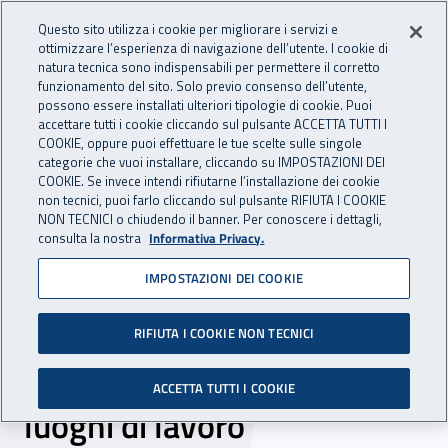
Accedi ai servizi online
For international visitors
Vai al menu principale
Vai al contenuto principale
Questo sito utilizza i cookie per migliorare i servizi e
ottimizzare l’esperienza di navigazione dell’utente. I cookie di
natura tecnica sono indispensabili per permettere il corretto
Apri cerca
Apr
ASSICURAZIONE
INAIL - Istituto Nazionale per 
funzionamento del sito. Solo previo consenso dell’utente,
possono essere installati ulteriori tipologie di cookie. Puoi
Navigazione principale
accettare tutti i cookie cliccando sul pulsante ACCETTA TUTTI I
COOKIE, oppure puoi effettuare le tue scelte sulle singole
Navigazione - Ti trovi in:
Home Assicurazione
L'assicurazione Inail
categorie che vuoi installare, cliccando su IMPOSTAZIONI DEI
Quali sono le prestazioni
Prestazioni sanitarie e socio-sanitarie
COOKIE. Se invece intendi rifiutarne l’installazione dei cookie
non tecnici, puoi farlo cliccando sul pulsante RIFIUTA I COOKIE
Interventi per il reinserimento e l'integrazione lavorativa
NON TECNICI o chiudendo il banner. Per conoscere i dettagli,
Interventi di superamento e di abbattimento delle barriere
consulta la nostra
Informativa Privacy.
architettoniche nei luoghi di lavoro
IMPOSTAZIONI DEI COOKIE
Interventi di superamento e
di abbattimento delle
RIFIUTA I COOKIE NON TECNICI
barriere architettoniche nei
ACCETTA TUTTI I COOKIE
luoghi di lavoro