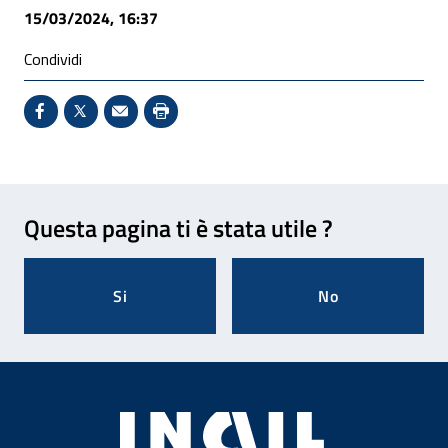
15/03/2024, 16:37
Condividi
Condividi su Facebook - Sito esterno - Apertura in 
X - Sito esterno - Apertura in nuova finestra
Invio Mail: apre il programma di posta el
Stampa pagina: scelta meno ecologic
Feedback
Questa pagina ti è stata utile ?
Si
No
Footer