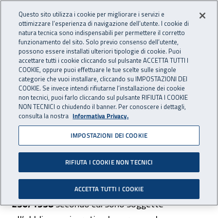
Accedi ai servizi online
For international visitors
Vai al menu principale
Vai al contenuto principale
Questo sito utilizza i cookie per migliorare i servizi e
ottimizzare l’esperienza di navigazione dell’utente. I cookie di
natura tecnica sono indispensabili per permettere il corretto
Apri cerca
Apr
ASSICURAZIONE
INAIL - Istituto Nazionale per 
funzionamento del sito. Solo previo consenso dell’utente,
possono essere installati ulteriori tipologie di cookie. Puoi
Navigazione principale
accettare tutti i cookie cliccando sul pulsante ACCETTA TUTTI I
COOKIE, oppure puoi effettuare le tue scelte sulle singole
Navigazione - Ti trovi in:
Home Assicurazione
Datore di lavoro
categorie che vuoi installare, cliccando su IMPOSTAZIONI DEI
Impresa con dipendenti - industria/artigianato/terziario/altre
COOKIE. Se invece intendi rifiutarne l’installazione dei cookie
non tecnici, puoi farlo cliccando sul pulsante RIFIUTA I COOKIE
attività
NON TECNICI o chiudendo il banner. Per conoscere i dettagli,
Premi speciali
Pescatori autonomi
consulta la nostra
Informativa Privacy.
Pescatori autonomi
IMPOSTAZIONI DEI COOKIE
RIFIUTA I COOKIE NON TECNICI
La disciplina dell’assicurazione per il settore
della pesca è stata istituita dalla
legge n.
ACCETTA TUTTI I COOKIE
250/1958
secondo cui sono soggette