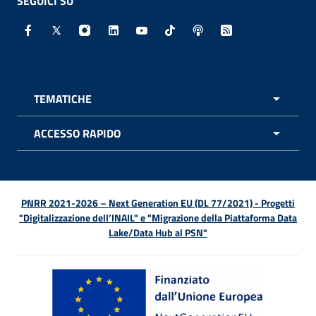
SEGUICI SU
Facebook - Sito esterno - Apertura in nuova finestra
X - Sito esterno - Apertura in nuova finestra
Instagram - Sito esterno - Apertura in nuo
Linkedin - Sito esterno - Apertura in 
Youtube - Sito esterno - Apertur
TikTok - Sito esterno - Ape
Spreaker - Sito estern
Feed RSS - Apert
TEMATICHE
APRI 
ACCESSO RAPIDO
APRI 
PNRR 2021-2026 – Next Generation EU (DL 77/2021) - Progetti
"Digitalizzazione dell’INAIL" e "Migrazione della Piattaforma Data
Lake/Data Hub al PSN"