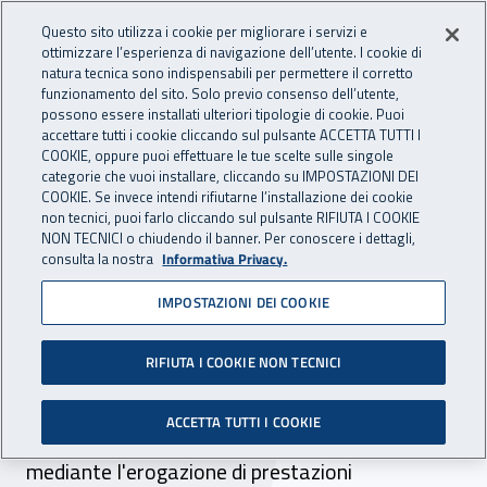
Accedi ai servizi online
For international visitors
Vai al menu principale
Vai al contenuto principale
Questo sito utilizza i cookie per migliorare i servizi e
ottimizzare l’esperienza di navigazione dell’utente. I cookie di
natura tecnica sono indispensabili per permettere il corretto
Apri cerca
Apr
ASSICURAZIONE
INAIL - Istituto Nazionale per 
funzionamento del sito. Solo previo consenso dell’utente,
possono essere installati ulteriori tipologie di cookie. Puoi
Navigazione principale
accettare tutti i cookie cliccando sul pulsante ACCETTA TUTTI I
COOKIE, oppure puoi effettuare le tue scelte sulle singole
Navigazione - Ti trovi in:
Home Assicurazione
Assicurazioni speciali
categorie che vuoi installare, cliccando su IMPOSTAZIONI DEI
Lavoro domestico (casalinghe/i)
Gli infortuni in ambito domestico
COOKIE. Se invece intendi rifiutarne l’installazione dei cookie
non tecnici, puoi farlo cliccando sul pulsante RIFIUTA I COOKIE
Prestazioni economiche
NON TECNICI o chiudendo il banner. Per conoscere i dettagli,
consulta la nostra
Informativa Privacy.
Prestazioni economiche
IMPOSTAZIONI DEI COOKIE
Sulla base del principio dell'"automaticità delle
prestazioni", l'Inail tutela i lavoratori che
RIFIUTA I COOKIE NON TECNICI
subiscono un infortunio sul lavoro o
ACCETTA TUTTI I COOKIE
contraggono una malattia professionale
mediante l'erogazione di prestazioni