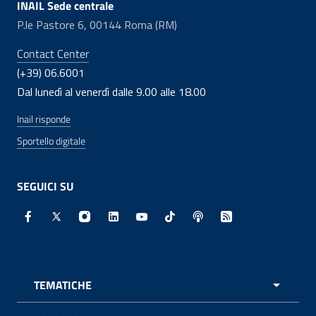
INAIL Sede centrale
P.le Pastore 6, 00144 Roma (RM)
Contact Center
(+39) 06.6001
Dal lunedì al venerdì dalle 9.00 alle 18.00
Inail risponde
Sportello digitale
SEGUICI SU
Facebook - Sito esterno - Apertura in nuova finestra
X - Sito esterno - Apertura in nuova finestra
Instagram - Sito esterno - Apertura in nuo
Linkedin - Sito esterno - Apertura in 
Youtube - Sito esterno - Apertur
TikTok - Sito esterno - Ape
Spreaker - Sito estern
Feed RSS - Apert
TEMATICHE
APRI 