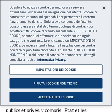
Accedi ai servizi online
For international visitors
Vai al menu principale
Vai al contenuto principale
Questo sito utilizza i cookie per migliorare i servizi e
ottimizzare l’esperienza di navigazione dell’utente. I cookie di
INAIL - Istituto Nazionale per 
natura tecnica sono indispensabili per permettere il corretto
Apri cerca
Apr
funzionamento del sito. Solo previo consenso dell’utente,
possono essere installati ulteriori tipologie di cookie. Puoi
Navigazione principale
accettare tutti i cookie cliccando sul pulsante ACCETTA TUTTI I
COOKIE, oppure puoi effettuare le tue scelte sulle singole
Navigazione - Ti trovi in:
Home
For international visitors
Français
categorie che vuoi installare, cliccando su IMPOSTAZIONI DEI
Fonctions et services Inail
La relation d'assurance
COOKIE. Se invece intendi rifiutarne l’installazione dei cookie
non tecnici, puoi farlo cliccando sul pulsante RIFIUTA I COOKIE
NON TECNICI o chiudendo il banner. Per conoscere i dettagli,
La relation d'assurance
consulta la nostra
Informativa Privacy.
IMPOSTAZIONI DEI COOKIE
Tous les employeurs sont tenus d'assurer leurs
RIFIUTA I COOKIE NON TECNICI
employés. Aux fins de l'assurance obligatoire
sont considérés comme employeurs, les
ACCETTA TUTTI I COOKIE
personnes physiques ou juridiques, organismes
publics et privés, y compris l’Etat et les