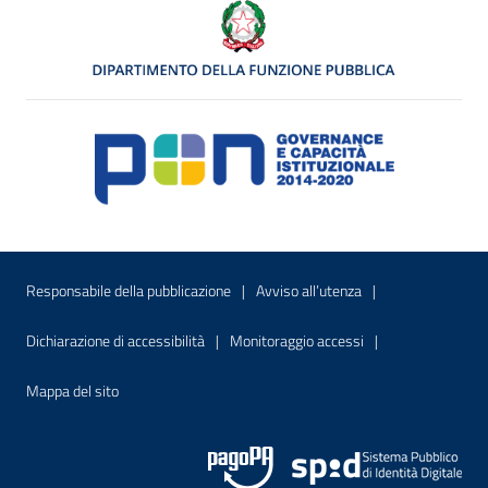
Menu di servizio
Sito interno - Apre in una nuova finestr
Sito interno - Apre
Responsabile della pubblicazione
Avviso all’utenza
Sito interno - Apre in una nuova finestra
Sito interno - Apre
Dichiarazione di accessibilità
Monitoraggio accessi
Sito interno - Apre nella stessa finestra
Mappa del sito