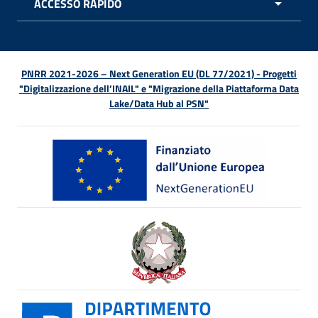
ACCESSO RAPIDO
APRI 
PNRR 2021-2026 – Next Generation EU (DL 77/2021) - Progetti
"Digitalizzazione dell’INAIL" e "Migrazione della Piattaforma Data
Lake/Data Hub al PSN"