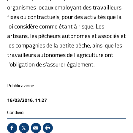
organismes locaux employant des travailleurs,
fixes ou contractuels, pour des activités que la
loi considère comme étant à risque. Les
artisans, les pêcheurs autonomes et associés et
les compagnies de la petite pêche, ainsi que les
travailleurs autonomes de l'agriculture ont
l'obligation de s'assurer également.
Condivisione social
Pubblicazione
16/03/2016, 11:27
Condividi
Condividi su Facebook - Sito esterno - Apertura in 
X - Sito esterno - Apertura in nuova finestra
Invio Mail: apre il programma di posta el
Stampa pagina: scelta meno ecologic