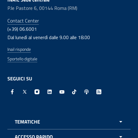
P.le Pastore 6, 00144 Roma (RM)
Contact Center
(+39) 06.6001
Dal lunedì al venerdì dalle 9.00 alle 18.00
Inail risponde
Sportello digitale
SEGUICI SU
Facebook - Sito esterno - Apertura in nuova finestra
X - Sito esterno - Apertura in nuova finestra
Instagram - Sito esterno - Apertura in nuo
Linkedin - Sito esterno - Apertura in 
Youtube - Sito esterno - Apertur
TikTok - Sito esterno - Ape
Spreaker - Sito estern
Feed RSS - Apert
TEMATICHE
APRI 
ACCESSO RAPIDO