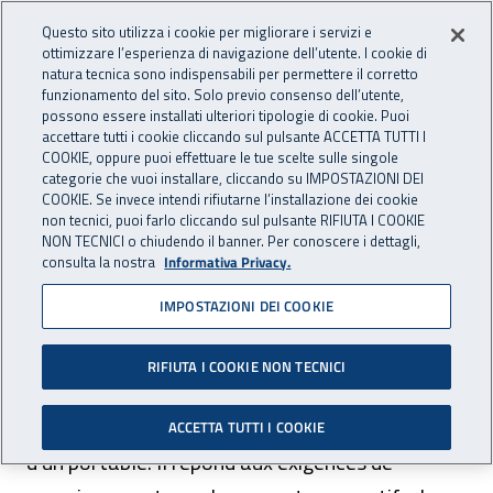
Accedi ai servizi online
For international visitors
Vai al menu principale
Vai al contenuto principale
Questo sito utilizza i cookie per migliorare i servizi e
ottimizzare l’esperienza di navigazione dell’utente. I cookie di
INAIL - Istituto Nazionale per 
natura tecnica sono indispensabili per permettere il corretto
Apri cerca
Apr
funzionamento del sito. Solo previo consenso dell’utente,
possono essere installati ulteriori tipologie di cookie. Puoi
Navigazione principale
accettare tutti i cookie cliccando sul pulsante ACCETTA TUTTI I
COOKIE, oppure puoi effettuare le tue scelte sulle singole
Navigazione - Ti trovi in:
Home
For international visitors
Français
Contact center
categorie che vuoi installare, cliccando su IMPOSTAZIONI DEI
COOKIE. Se invece intendi rifiutarne l’installazione dei cookie
non tecnici, puoi farlo cliccando sul pulsante RIFIUTA I COOKIE
Contact center
NON TECNICI o chiudendo il banner. Per conoscere i dettagli,
consulta la nostra
Informativa Privacy.
IMPOSTAZIONI DEI COOKIE
Le Contact center est accessible en composant
le numéro 06.6001, paiement sur la base des
RIFIUTA I COOKIE NON TECNICI
tarifs du propre gérant téléphonique à partir
d'un téléphone fixe et pour les appels à partir
ACCETTA TUTTI I COOKIE
d'un portable. Il répond aux exigences de