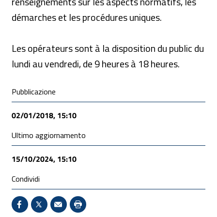
renseignements sur les aspects normatifs, les
démarches et les procédures uniques.
Les opérateurs sont à la disposition du public du
lundi au vendredi, de 9 heures à 18 heures.
Condivisione social
Pubblicazione
02/01/2018, 15:10
Ultimo aggiornamento
15/10/2024, 15:10
Condividi
Condividi su Facebook - Sito esterno - Apertura in 
X - Sito esterno - Apertura in nuova finestra
Invio Mail: apre il programma di posta el
Stampa pagina: scelta meno ecologic