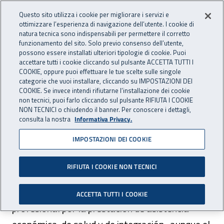
Accedi ai servizi online
For international visitors
Vai al menu principale
Vai al contenuto principale
Questo sito utilizza i cookie per migliorare i servizi e
ottimizzare l’esperienza di navigazione dell’utente. I cookie di
INAIL - Istituto Nazionale per 
natura tecnica sono indispensabili per permettere il corretto
Apri cerca
Apr
funzionamento del sito. Solo previo consenso dell’utente,
possono essere installati ulteriori tipologie di cookie. Puoi
Navigazione principale
accettare tutti i cookie cliccando sul pulsante ACCETTA TUTTI I
COOKIE, oppure puoi effettuare le tue scelte sulle singole
Navigazione - Ti trovi in:
Home
For international visitors
Español
categorie che vuoi installare, cliccando su IMPOSTAZIONI DEI
Actividades y servicios
La protección de los trabajadores
COOKIE. Se invece intendi rifiutarne l’installazione dei cookie
non tecnici, puoi farlo cliccando sul pulsante RIFIUTA I COOKIE
NON TECNICI o chiudendo il banner. Per conoscere i dettagli,
La protección de los
consulta la nostra
Informativa Privacy.
trabajadores
IMPOSTAZIONI DEI COOKIE
RIFIUTA I COOKIE NON TECNICI
Inail protege a los trabajadores que sufren una
lesión en el trabajo o contraen una enfermedad
ACCETTA TUTTI I COOKIE
profesional por la prestación de asistencia