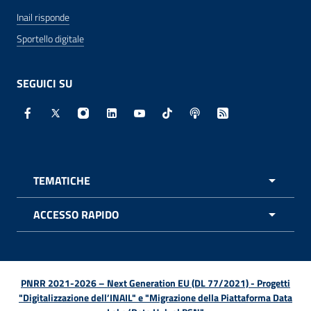
Inail risponde
Sportello digitale
SEGUICI SU
Facebook - Sito esterno - Apertura in nuova finestra
X - Sito esterno - Apertura in nuova finestra
Instagram - Sito esterno - Apertura in nuo
Linkedin - Sito esterno - Apertura in 
Youtube - Sito esterno - Apertur
TikTok - Sito esterno - Ape
Spreaker - Sito estern
Feed RSS - Apert
TEMATICHE
APRI 
ACCESSO RAPIDO
APRI 
PNRR 2021-2026 – Next Generation EU (DL 77/2021) - Progetti
"Digitalizzazione dell’INAIL" e "Migrazione della Piattaforma Data