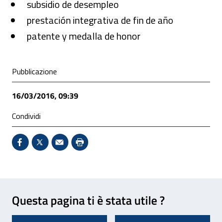
subsidio de desempleo
prestación integrativa de fin de año
patente y medalla de honor
Condivisione social
Pubblicazione
16/03/2016, 09:39
Condividi
Condividi su Facebook - Sito esterno - Apertura in 
X - Sito esterno - Apertura in nuova finestra
Invio Mail: apre il programma di posta el
Stampa pagina: scelta meno ecologic
Feedback
Questa pagina ti è stata utile ?