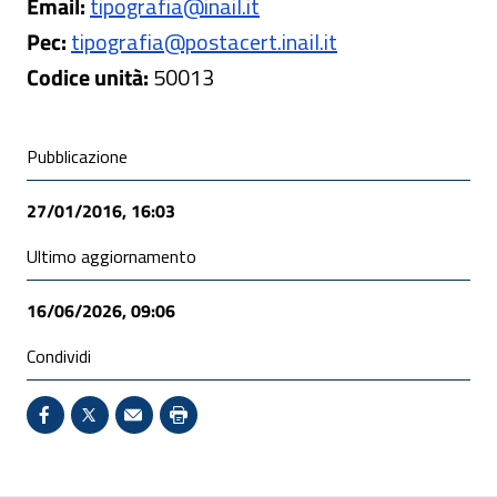
Email:
tipografia@inail.it
Pec:
tipografia@postacert.inail.it
Codice unità:
50013
Condivisione social
Pubblicazione
27/01/2016, 16:03
Ultimo aggiornamento
16/06/2026, 09:06
Condividi
Condividi su Facebook - Sito esterno - Apertura in 
X - Sito esterno - Apertura in nuova finestra
Invio Mail: apre il programma di posta el
Stampa pagina: scelta meno ecologic