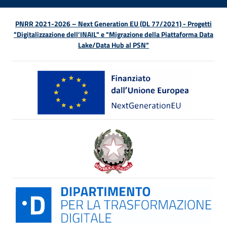
PNRR 2021-2026 – Next Generation EU (DL 77/2021) - Progetti
"Digitalizzazione dell’INAIL" e "Migrazione della Piattaforma Data
Lake/Data Hub al PSN"