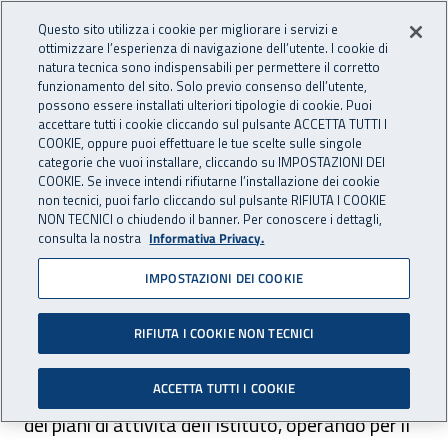
Accedi ai servizi online
For international visitors
Vai al menu principale
Vai al contenuto principale
Questo sito utilizza i cookie per migliorare i servizi e
ottimizzare l’esperienza di navigazione dell’utente. I cookie di
INAIL - Istituto Nazionale per 
natura tecnica sono indispensabili per permettere il corretto
Apri cerca
Apr
funzionamento del sito. Solo previo consenso dell’utente,
possono essere installati ulteriori tipologie di cookie. Puoi
Navigazione principale
accettare tutti i cookie cliccando sul pulsante ACCETTA TUTTI I
COOKIE, oppure puoi effettuare le tue scelte sulle singole
Navigazione - Ti trovi in:
Home
Istituto
Struttura organizzativa
Uffici Centrali
categorie che vuoi installare, cliccando su IMPOSTAZIONI DEI
Direzione centrale pianificazione e comunicazione
COOKIE. Se invece intendi rifiutarne l’installazione dei cookie
non tecnici, puoi farlo cliccando sul pulsante RIFIUTA I COOKIE
NON TECNICI o chiudendo il banner. Per conoscere i dettagli,
Direzione centrale
consulta la nostra
Informativa Privacy.
pianificazione e
IMPOSTAZIONI DEI COOKIE
comunicazione
RIFIUTA I COOKIE NON TECNICI
Sovrintende alla definizione e alla realizzazione
ACCETTA TUTTI I COOKIE
dei piani di attività dell’Istituto, operando per il