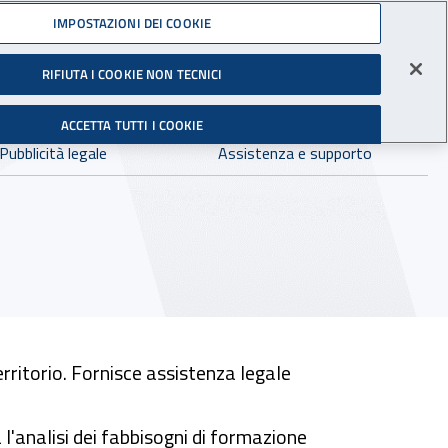
Accedi ai servizi online
IMPOSTAZIONI DEI COOKIE
gli Infortuni sul Lavoro
RIFIUTA I COOKIE NON TECNICI
Facebook - Sito esterno - Apertura in nuova finestra
X - Sito esterno - Apertura in nuova finestra
Instagram - Sito esterno - Apertura in 
Linkedin - Sito esterno - Apertur
Youtube - Sito esterno - A
Tiktok - Sito estern
Spreaker - Si
Feed R
in:
tutto INAIL.it
Avvia r
ACCETTA TUTTI I COOKIE
Dove cercare:
Pubblicità legale
Assistenza e supporto
rritorio. Fornisce assistenza legale
a l'analisi dei fabbisogni di formazione