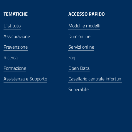
TEMATICHE
ACCESSO RAPIDO
L'Istituto
Moduli e modelli
Assicurazione
Durc online
Prevenzione
Servizi online
Ricerca
Faq
Formazione
Open Data
Assistenza e Supporto
Casellario centrale infortuni
Superabile
ova finestra
in nuova finestra
tura in nuova finestra
 Apertura in nuova finestra
sterno - Apertura in nuova finestra
Apertura nella stessa finestra