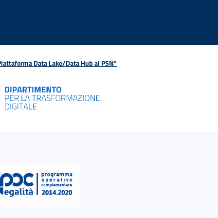
 Piattaforma Data Lake/Data Hub al PSN"