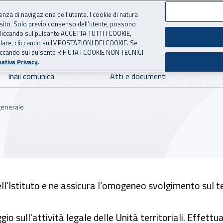
ienza di navigazione dell’utente. I cookie di natura
 sito. Solo previo consenso dell’utente, possono
 per l'Assicurazione contro 
ie cliccando sul pulsante ACCETTA TUTTI I COOKIE,
tallare, cliccando su IMPOSTAZIONI DEI COOKIE. Se
o cliccando sul pulsante RIFIUTA I COOKIE NON TECNICI
ativa Privacy.
Inail comunica
Atti e documenti
generale
ll’Istituto e ne assicura l’omogeneo svolgimento sul te
gio sull'attività legale delle Unità territoriali. Effettu