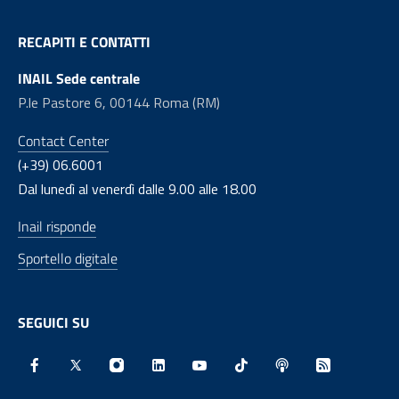
RECAPITI E CONTATTI
INAIL Sede centrale
P.le Pastore 6, 00144 Roma (RM)
Contact Center
(+39) 06.6001
Dal lunedì al venerdì dalle 9.00 alle 18.00
Inail risponde
Sportello digitale
SEGUICI SU
Facebook - Sito esterno - Apertura in nuova finestra
X - Sito esterno - Apertura in nuova finestra
Instagram - Sito esterno - Apertura in nu
Linkedin - Sito esterno - Apertura 
Youtube - Sito esterno - Aper
TikTok - Sito esterno -
Spreaker - Sito e
Feed RSS - 