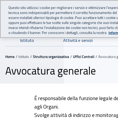
For international visitors
Vai al menu principale
Vai al contenuto principale
Questo sito utilizza i cookie per migliorare i servizi e ottimizzare l’esper
tecnica sono indispensabili per permettere il corretto funzionamento del
INAIL - Istituto Nazionale
essere installati ulteriori tipologie di cookie. Puoi accettare tutti i cook
oppure puoi effettuare le tue scelte sulle singole categorie che vuoi ins
invece intendi rifiutarne l’installazione dei cookie non tecnici, puoi farl
o chiudendo il banner. Per conoscere i dettagli, consulta la nostra
Inform
Navigazione principale
Istituto
Attività e servizi
Navigazione - Ti trovi in:
Home
Istituto
Struttura organizzativa
Uffici Centrali
Avvocatura 
Avvocatura generale
È responsabile della funzione legale de
agli Organi.
Svolge attività di indirizzo e monitorag