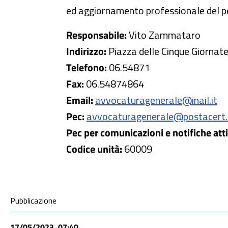
ed aggiornamento professionale del p
Responsabile:
Vito Zammataro
Indirizzo:
Piazza delle Cinque Giorna
Telefono:
06.54871
Fax:
06.54874864
Email:
avvocaturagenerale@inail.it
Pec:
avvocaturagenerale@postacert.in
Pec per comunicazioni e notifiche atti 
Codice unità:
60009
Condivisione social
Pubblicazione
17/05/2023, 07:40