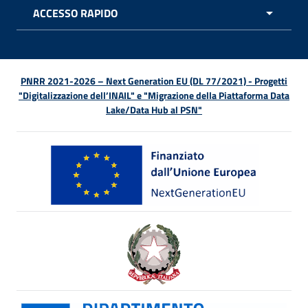
ACCESSO RAPIDO
APRI 
PNRR 2021-2026 – Next Generation EU (DL 77/2021) - Progetti
"Digitalizzazione dell’INAIL" e "Migrazione della Piattaforma Data
Lake/Data Hub al PSN"