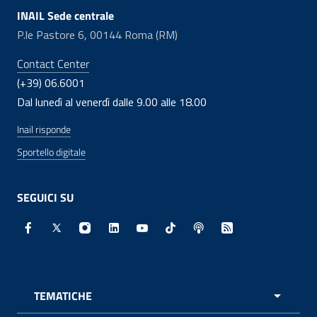
INAIL Sede centrale
P.le Pastore 6, 00144 Roma (RM)
Contact Center
(+39) 06.6001
Dal lunedì al venerdì dalle 9.00 alle 18.00
Inail risponde
Sportello digitale
SEGUICI SU
Facebook - Sito esterno - Apertura in nuova finestra
X - Sito esterno - Apertura in nuova finestra
Instagram - Sito esterno - Apertura in nuo
Linkedin - Sito esterno - Apertura in 
Youtube - Sito esterno - Apertur
TikTok - Sito esterno - Ape
Spreaker - Sito estern
Feed RSS - Apert
TEMATICHE
APRI 