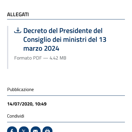
ALLEGATI
ALLEGATI
Scarica file:
Formato PDF — Dimensione 4.42 MB
Decreto del Presidente del
Consiglio dei ministri del 13
marzo 2024
Formato PDF — 4.42 MB
Condivisione social
Pubblicazione
14/07/2020, 10:49
Condividi