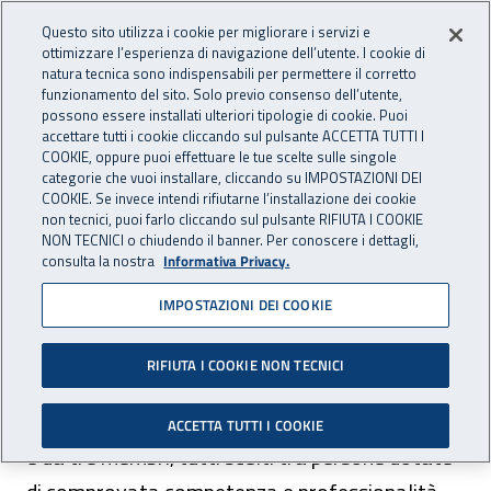
Accedi ai servizi online
For international visitors
Vai al menu principale
Vai al contenuto principale
Questo sito utilizza i cookie per migliorare i servizi e
ottimizzare l’esperienza di navigazione dell’utente. I cookie di
INAIL - Istituto Nazionale per 
natura tecnica sono indispensabili per permettere il corretto
Apri cerca
Apr
funzionamento del sito. Solo previo consenso dell’utente,
possono essere installati ulteriori tipologie di cookie. Puoi
Navigazione principale
accettare tutti i cookie cliccando sul pulsante ACCETTA TUTTI I
COOKIE, oppure puoi effettuare le tue scelte sulle singole
Navigazione - Ti trovi in:
Home
Istituto
Struttura organizzativa
Organi
Consiglio di
categorie che vuoi installare, cliccando su IMPOSTAZIONI DEI
Amministrazione
COOKIE. Se invece intendi rifiutarne l’installazione dei cookie
non tecnici, puoi farlo cliccando sul pulsante RIFIUTA I COOKIE
NON TECNICI o chiudendo il banner. Per conoscere i dettagli,
Consiglio di
consulta la nostra
Informativa Privacy.
Amministrazione
IMPOSTAZIONI DEI COOKIE
RIFIUTA I COOKIE NON TECNICI
Il Consiglio è composto dal Presidente
dell'Istituto, che lo presiede, dal Vice Presidente
ACCETTA TUTTI I COOKIE
e da tre membri, tutti scelti tra persone dotate