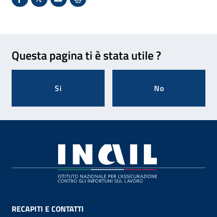
Condividi su Facebook - Sito esterno - Apertura in 
X - Sito esterno - Apertura in nuova finestra
Invio Mail: apre il programma di posta el
Stampa pagina: scelta meno ecologic
Feedback
Questa pagina ti è stata utile ?
Si
No
Footer
RECAPITI E CONTATTI