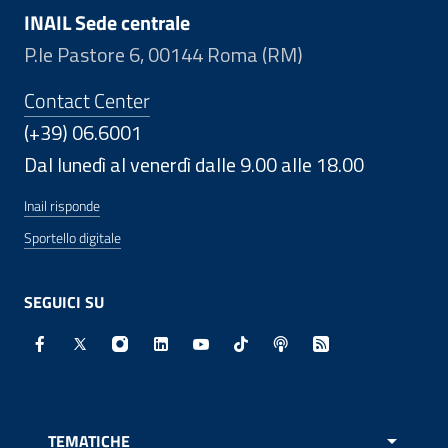
INAIL Sede centrale
P.le Pastore 6, 00144 Roma (RM)
Contact Center
(+39) 06.6001
Dal lunedì al venerdì dalle 9.00 alle 18.00
Inail risponde
Sportello digitale
SEGUICI SU
Facebook - Sito esterno - Apertura in nuova finestra
X - Sito esterno - Apertura in nuova finestra
Instagram - Sito esterno - Apertura in nuo
Linkedin - Sito esterno - Apertura in 
Youtube - Sito esterno - Apertur
TikTok - Sito esterno - Ape
Spreaker - Sito estern
Feed RSS - Apert
TEMATICHE