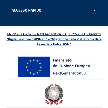
APRI 
ACCESSO RAPIDO
APRI 
PNRR 2021-2026 – Next Generation EU (DL 77/2021) - Progetti
"Digitalizzazione dell’INAIL" e "Migrazione della Piattaforma Data
Lake/Data Hub al PSN"