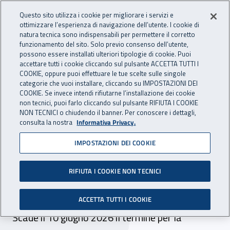
Accedi ai servizi online
For international visitors
Vai al menu principale
Vai al contenuto principale
Questo sito utilizza i cookie per migliorare i servizi e
ottimizzare l’esperienza di navigazione dell’utente. I cookie di
INAIL - Istituto Nazionale per 
natura tecnica sono indispensabili per permettere il corretto
Apri cerca
Apr
funzionamento del sito. Solo previo consenso dell’utente,
possono essere installati ulteriori tipologie di cookie. Puoi
Navigazione principale
accettare tutti i cookie cliccando sul pulsante ACCETTA TUTTI I
COOKIE, oppure puoi effettuare le tue scelte sulle singole
Navigazione - Ti trovi in:
Home
Inail comunica
Scadenze
Scadenza
categorie che vuoi installare, cliccando su IMPOSTAZIONI DEI
COOKIE. Se invece intendi rifiutarne l’installazione dei cookie
non tecnici, puoi farlo cliccando sul pulsante RIFIUTA I COOKIE
Dr Puglia: selezione
NON TECNICI o chiudendo il banner. Per conoscere i dettagli,
consulta la nostra
Informativa Privacy.
comparativa per incarico a
IMPOSTAZIONI DEI COOKIE
tempo determinato n. 36
ore - branca medicina del
RIFIUTA I COOKIE NON TECNICI
lavoro - sede Bari
ACCETTA TUTTI I COOKIE
Scade il 10 giugno 2026 il termine per la