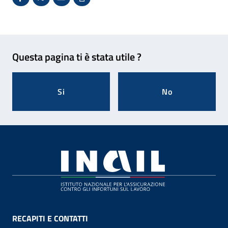
Condividi su Facebook - Sito esterno - Apertura in 
X - Sito esterno - Apertura in nuova finestra
Invio Mail: apre il programma di posta el
Stampa pagina: scelta meno ecologic
Feedback
Questa pagina ti è stata utile ?
Si
No
Footer
RECAPITI E CONTATTI