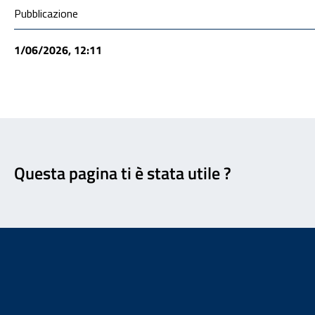
Condivisione social
Pubblicazione
1/06/2026, 12:11
Feedback
Questa pagina ti è stata utile ?
Footer