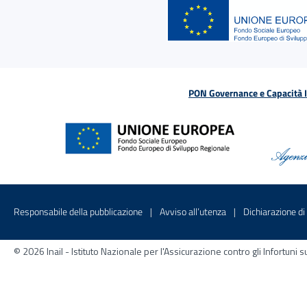
PON Governance e Capacità Is
Menu di servizio
Sito interno - Apre in una nuova finestr
Sito interno - Apre
Responsabile della pubblicazione
Avviso all’utenza
Dichiarazione di 
© 2026 Inail - Istituto Nazionale per l'Assicurazione contro gli Infortu