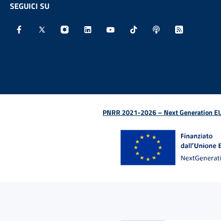
SEGUICI SU
Facebook - Sito esterno - Apertura in nuova finestra
X - Sito esterno - Apertura in nuova finestra
Instagram - Sito esterno - Apertura in nu
Linkedin - Sito esterno - Apertura 
Youtube - Sito esterno - Aper
TikTok - Sito esterno -
Spreaker - Sito e
Feed RSS - 
PNRR 2021-2026 – Next Generation EU (D