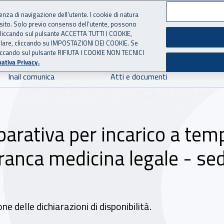
ienza di navigazione dell’utente. I cookie di natura
 sito. Solo previo consenso dell’utente, possono
 per l'Assicurazione contro 
ie cliccando sul pulsante ACCETTA TUTTI I COOKIE,
tallare, cliccando su IMPOSTAZIONI DEI COOKIE. Se
o cliccando sul pulsante RIFIUTA I COOKIE NON TECNICI
ativa Privacy.
Inail comunica
Atti e documenti
parativa per incarico a tem
ranca medicina legale - se
e delle dichiarazioni di disponibilità.