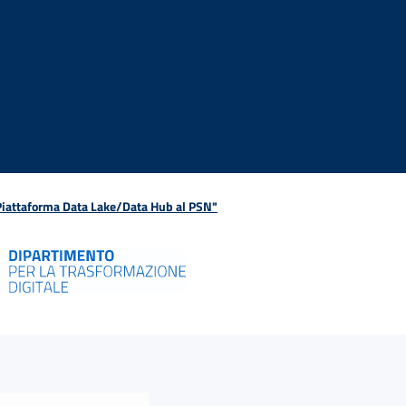
 Piattaforma Data Lake/Data Hub al PSN"