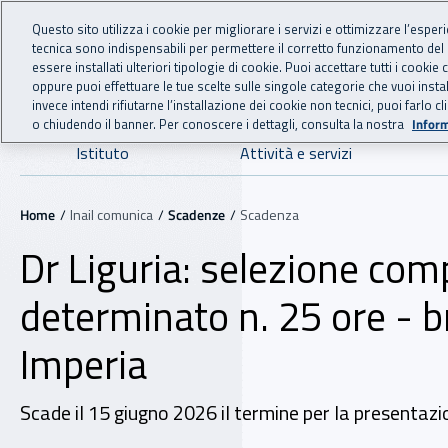
For international visitors
Vai al menu principale
Vai al contenuto principale
Questo sito utilizza i cookie per migliorare i servizi e ottimizzare l’esper
tecnica sono indispensabili per permettere il corretto funzionamento del
INAIL - Istituto Nazionale
essere installati ulteriori tipologie di cookie. Puoi accettare tutti i cook
oppure puoi effettuare le tue scelte sulle singole categorie che vuoi ins
invece intendi rifiutarne l’installazione dei cookie non tecnici, puoi farl
o chiudendo il banner. Per conoscere i dettagli, consulta la nostra
Inform
Navigazione principale
Istituto
Attività e servizi
Navigazione - Ti trovi in:
Home
Inail comunica
Scadenze
Scadenza
Dr Liguria: selezione com
determinato n. 25 ore - b
Imperia
Scade il 15 giugno 2026 il termine per la presentazion