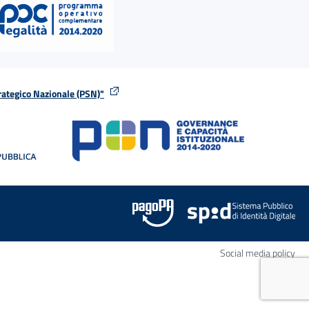
rategico Nazionale (PSN)"
tra
nella stessa finestra
Apr
Social media policy