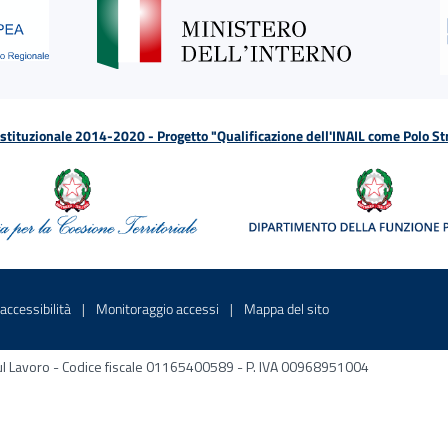
tituzionale 2014-2020 - Progetto "Qualificazione dell'INAIL come Polo St
a
 in una nuova finestra
Sito interno - Apre in una nuova finestra
Sito interno - Apre in una nuova fines
Sito interno - Apre 
accessibilità
Monitoraggio accessi
Mappa del sito
ni sul Lavoro - Codice fiscale 01165400589 - P. IVA 00968951004