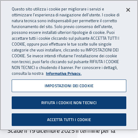
Accedi ai servizi online
For international visitors
Vai al menu principale
Vai al contenuto principale
Questo sito utilizza i cookie per migliorare i servizi e
ottimizzare l’esperienza di navigazione dell’utente. I cookie di
INAIL - Istituto Nazionale per 
natura tecnica sono indispensabili per permettere il corretto
Apri cerca
Apr
funzionamento del sito. Solo previo consenso dell’utente,
possono essere installati ulteriori tipologie di cookie. Puoi
Navigazione principale
accettare tutti i cookie cliccando sul pulsante ACCETTA TUTTI I
COOKIE, oppure puoi effettuare le tue scelte sulle singole
Navigazione - Ti trovi in:
Home
Inail comunica
Scadenze
Scadenza
categorie che vuoi installare, cliccando su IMPOSTAZIONI DEI
COOKIE. Se invece intendi rifiutarne l’installazione dei cookie
non tecnici, puoi farlo cliccando sul pulsante RIFIUTA I COOKIE
Dr Puglia: selezione
NON TECNICI o chiudendo il banner. Per conoscere i dettagli,
consulta la nostra
Informativa Privacy.
comparativa per incarico a
IMPOSTAZIONI DEI COOKIE
tempo determinato n. 25
ore - branca medica del
RIFIUTA I COOKIE NON TECNICI
lavoro- sede Brindisi
ACCETTA TUTTI I COOKIE
Scade il 19 dicembre 2025 il termine per la