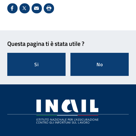
Condividi su Facebook - Sito esterno - Apertura in 
X - Sito esterno - Apertura in nuova finestra
Invio Mail: apre il programma di posta el
Stampa pagina: scelta meno ecologic
Feedback
Questa pagina ti è stata utile ?
Si
No
Footer