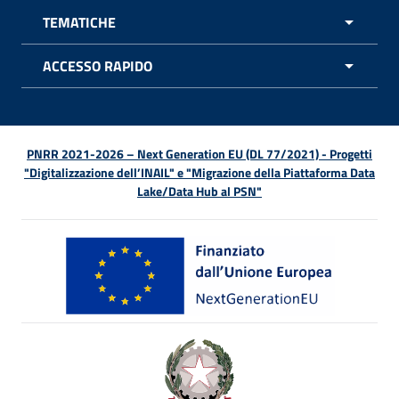
TEMATICHE
APRI 
ACCESSO RAPIDO
APRI 
PNRR 2021-2026 – Next Generation EU (DL 77/2021) - Progetti
"Digitalizzazione dell’INAIL" e "Migrazione della Piattaforma Data
Lake/Data Hub al PSN"