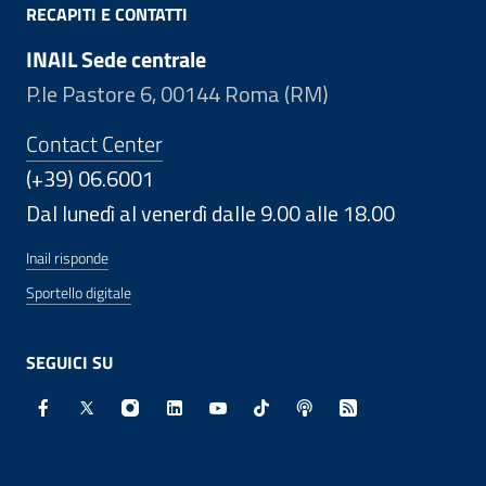
RECAPITI E CONTATTI
INAIL Sede centrale
P.le Pastore 6, 00144 Roma (RM)
Contact Center
(+39) 06.6001
Dal lunedì al venerdì dalle 9.00 alle 18.00
Inail risponde
Sportello digitale
SEGUICI SU
Facebook - Sito esterno - Apertura in nuova finestra
X - Sito esterno - Apertura in nuova finestra
Instagram - Sito esterno - Apertura in nuo
Linkedin - Sito esterno - Apertura in 
Youtube - Sito esterno - Apertur
TikTok - Sito esterno - Ape
Spreaker - Sito estern
Feed RSS - Apert