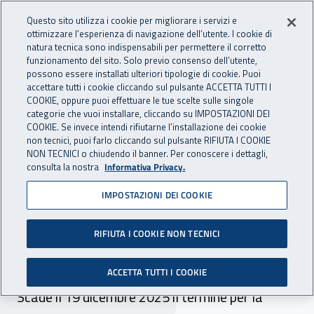
Accedi ai servizi online
For international visitors
Vai al menu principale
Vai al contenuto principale
Questo sito utilizza i cookie per migliorare i servizi e
ottimizzare l’esperienza di navigazione dell’utente. I cookie di
INAIL - Istituto Nazionale per 
natura tecnica sono indispensabili per permettere il corretto
Apri cerca
Apr
funzionamento del sito. Solo previo consenso dell’utente,
possono essere installati ulteriori tipologie di cookie. Puoi
Navigazione principale
accettare tutti i cookie cliccando sul pulsante ACCETTA TUTTI I
COOKIE, oppure puoi effettuare le tue scelte sulle singole
Navigazione - Ti trovi in:
Home
Inail comunica
Scadenze
Scadenza
categorie che vuoi installare, cliccando su IMPOSTAZIONI DEI
COOKIE. Se invece intendi rifiutarne l’installazione dei cookie
non tecnici, puoi farlo cliccando sul pulsante RIFIUTA I COOKIE
Dr Puglia: selezione
NON TECNICI o chiudendo il banner. Per conoscere i dettagli,
consulta la nostra
Informativa Privacy.
comparativa per incarico a
IMPOSTAZIONI DEI COOKIE
tempo determinato n. 15
ore - branca fisiatria- sede
RIFIUTA I COOKIE NON TECNICI
Brindisi
ACCETTA TUTTI I COOKIE
Scade il 19 dicembre 2025 il termine per la