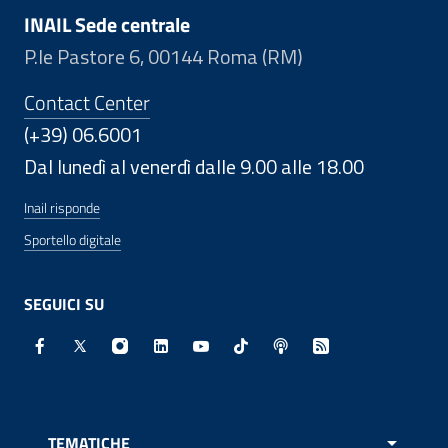
INAIL Sede centrale
P.le Pastore 6, 00144 Roma (RM)
Contact Center
(+39) 06.6001
Dal lunedì al venerdì dalle 9.00 alle 18.00
Inail risponde
Sportello digitale
SEGUICI SU
Facebook - Sito esterno - Apertura in nuova finestra
X - Sito esterno - Apertura in nuova finestra
Instagram - Sito esterno - Apertura in nuo
Linkedin - Sito esterno - Apertura in 
Youtube - Sito esterno - Apertur
TikTok - Sito esterno - Ape
Spreaker - Sito estern
Feed RSS - Apert
TEMATICHE