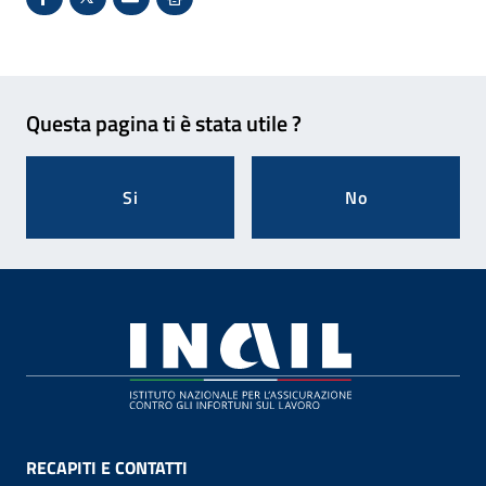
Condividi su Facebook - Sito esterno - Apertura in 
X - Sito esterno - Apertura in nuova finestra
Invio Mail: apre il programma di posta el
Stampa pagina: scelta meno ecologic
Feedback
Questa pagina ti è stata utile ?
Si
No
Footer
RECAPITI E CONTATTI