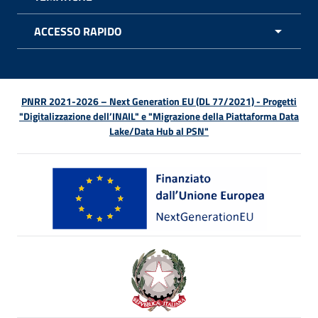
APRI 
ACCESSO RAPIDO
APRI 
PNRR 2021-2026 – Next Generation EU (DL 77/2021) - Progetti
"Digitalizzazione dell’INAIL" e "Migrazione della Piattaforma Data
Lake/Data Hub al PSN"