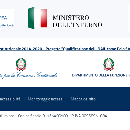
tituzionale 2014-2020 - Progetto "Qualificazione dell'INAIL come Polo St
a
 in una nuova finestra
Sito interno - Apre in una nuova finestra
Sito interno - Apre in una nuova fines
Sito interno - Apre 
accessibilità
Monitoraggio accessi
Mappa del sito
ni sul Lavoro - Codice fiscale 01165400589 - P. IVA 00968951004