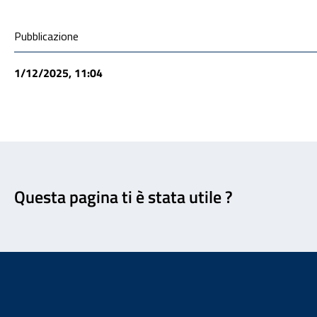
Condivisione social
Pubblicazione
1/12/2025, 11:04
Feedback
Questa pagina ti è stata utile ?
Footer