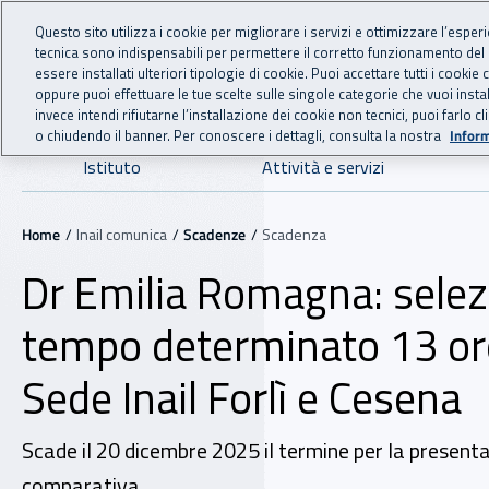
For international visitors
Vai al menu principale
Vai al contenuto principale
Questo sito utilizza i cookie per migliorare i servizi e ottimizzare l’esper
tecnica sono indispensabili per permettere il corretto funzionamento del
INAIL - Istituto Nazionale
essere installati ulteriori tipologie di cookie. Puoi accettare tutti i cook
oppure puoi effettuare le tue scelte sulle singole categorie che vuoi ins
invece intendi rifiutarne l’installazione dei cookie non tecnici, puoi farl
o chiudendo il banner. Per conoscere i dettagli, consulta la nostra
Inform
Navigazione principale
Istituto
Attività e servizi
Navigazione - Ti trovi in:
Home
Inail comunica
Scadenze
Scadenza
Dr Emilia Romagna: selez
tempo determinato 13 ore
Sede Inail Forlì e Cesena
Scade il 20 dicembre 2025 il termine per la presentaz
comparativa.