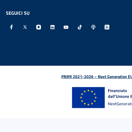
SEGUICI SU
Facebook - Sito esterno - Apertura in nuova finestra
X - Sito esterno - Apertura in nuova finestra
Instagram - Sito esterno - Apertura in nu
Linkedin - Sito esterno - Apertura 
Youtube - Sito esterno - Aper
TikTok - Sito esterno -
Spreaker - Sito e
Feed RSS - 
PNRR 2021-2026 – Next Generation EU (D