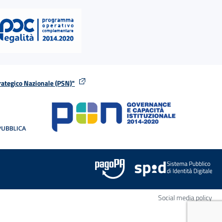
rategico Nazionale (PSN)"
tra
nella stessa finestra
Apr
Social media policy