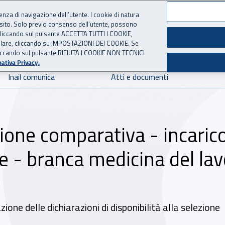
ienza di navigazione dell’utente. I cookie di natura
 sito. Solo previo consenso dell’utente, possono
 per l'Assicurazione contro 
ie cliccando sul pulsante ACCETTA TUTTI I COOKIE,
tallare, cliccando su IMPOSTAZIONI DEI COOKIE. Se
o cliccando sul pulsante RIFIUTA I COOKIE NON TECNICI
ativa Privacy.
Inail comunica
Atti e documenti
ione comparativa - incaric
 - branca medicina del lav
ione delle dichiarazioni di disponibilità alla selezione