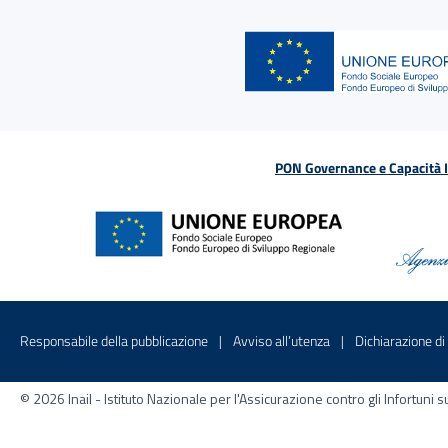
PON Governance e Capacità Is
Menu di servizio
Sito interno - Apre in una nuova finestr
Sito interno - Apre
Responsabile della pubblicazione
Avviso all’utenza
Dichiarazione di 
© 2026 Inail - Istituto Nazionale per l'Assicurazione contro gli Infortu