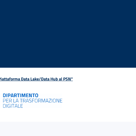
 Piattaforma Data Lake/Data Hub al PSN"