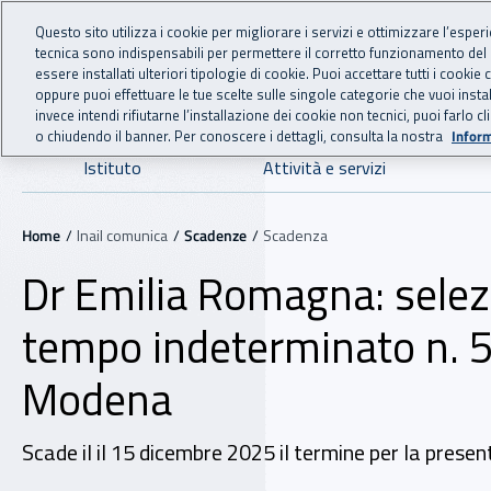
For international visitors
Vai al menu principale
Vai al contenuto principale
Questo sito utilizza i cookie per migliorare i servizi e ottimizzare l’esper
tecnica sono indispensabili per permettere il corretto funzionamento del
INAIL - Istituto Nazionale
essere installati ulteriori tipologie di cookie. Puoi accettare tutti i cook
oppure puoi effettuare le tue scelte sulle singole categorie che vuoi ins
invece intendi rifiutarne l’installazione dei cookie non tecnici, puoi farl
o chiudendo il banner. Per conoscere i dettagli, consulta la nostra
Inform
Navigazione principale
Istituto
Attività e servizi
Navigazione - Ti trovi in:
Home
Inail comunica
Scadenze
Scadenza
Dr Emilia Romagna: selez
tempo indeterminato n. 5
Modena
Scade il il 15 dicembre 2025 il termine per la present