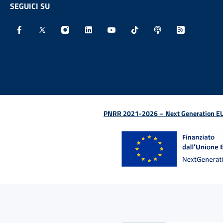
SEGUICI SU
Facebook - Sito esterno - Apertura in nuova finestra
X - Sito esterno - Apertura in nuova finestra
Instagram - Sito esterno - Apertura in nu
Linkedin - Sito esterno - Apertura 
Youtube - Sito esterno - Aper
TikTok - Sito esterno -
Spreaker - Sito e
Feed RSS - 
PNRR 2021-2026 – Next Generation EU (D