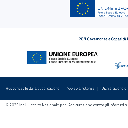
PON Governance e Capacità Is
Menu di servizio
Sito interno - Apre in una nuova finestr
Sito interno - Apre
Responsabile della pubblicazione
Avviso all’utenza
Dichiarazione di 
© 2026 Inail - Istituto Nazionale per l'Assicurazione contro gli Infortu