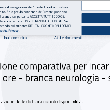
ienza di navigazione dell’utente. I cookie di natura
 sito. Solo previo consenso dell’utente, possono
 per l'Assicurazione contro 
ie cliccando sul pulsante ACCETTA TUTTI I COOKIE,
tallare, cliccando su IMPOSTAZIONI DEI COOKIE. Se
o cliccando sul pulsante RIFIUTA I COOKIE NON TECNICI
ativa Privacy.
Inail comunica
Atti e documenti
ione comparativa per incar
 ore - branca neurologia -
azione delle dichiarazioni di disponibilità.