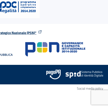
rategico Nazionale (PSN)"
tra
nella stessa finestra
Apr
Social media policy