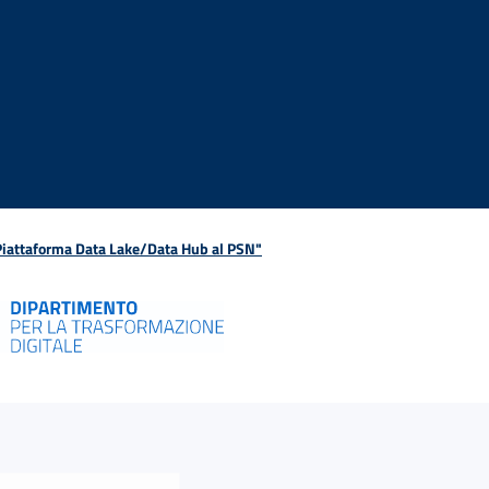
 Piattaforma Data Lake/Data Hub al PSN"