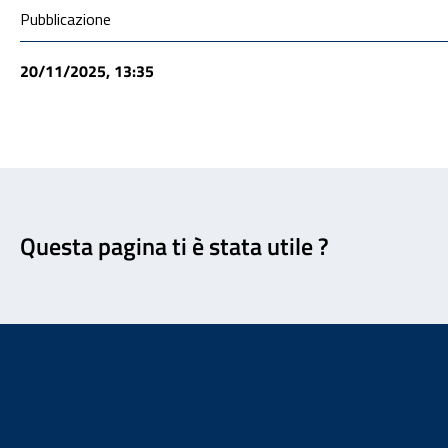
Condivisione social
Pubblicazione
20/11/2025, 13:35
Feedback
Questa pagina ti è stata utile ?
Footer