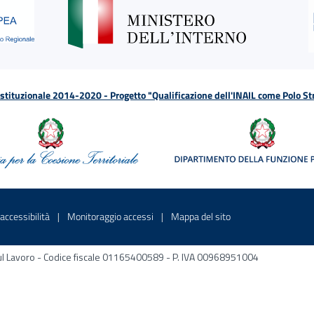
tituzionale 2014-2020 - Progetto "Qualificazione dell'INAIL come Polo St
a
 in una nuova finestra
Sito interno - Apre in una nuova finestra
Sito interno - Apre in una nuova fines
Sito interno - Apre 
accessibilità
Monitoraggio accessi
Mappa del sito
ni sul Lavoro - Codice fiscale 01165400589 - P. IVA 00968951004