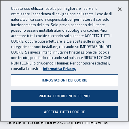
Accedi ai servizi online
For international visitors
Vai al menu principale
Vai al contenuto principale
Questo sito utilizza i cookie per migliorare i servizi e
ottimizzare l’esperienza di navigazione dell’utente. I cookie di
INAIL - Istituto Nazionale per 
natura tecnica sono indispensabili per permettere il corretto
Apri cerca
Apr
funzionamento del sito. Solo previo consenso dell’utente,
possono essere installati ulteriori tipologie di cookie. Puoi
Navigazione principale
accettare tutti i cookie cliccando sul pulsante ACCETTA TUTTI I
COOKIE, oppure puoi effettuare le tue scelte sulle singole
Navigazione - Ti trovi in:
Home
Inail comunica
Scadenze
Scadenza
categorie che vuoi installare, cliccando su IMPOSTAZIONI DEI
COOKIE. Se invece intendi rifiutarne l’installazione dei cookie
non tecnici, puoi farlo cliccando sul pulsante RIFIUTA I COOKIE
Dr Lombardia: selezione
NON TECNICI o chiudendo il banner. Per conoscere i dettagli,
consulta la nostra
Informativa Privacy.
comparativa per incarico a
IMPOSTAZIONI DEI COOKIE
tempo determinato n. 19
ore - branca medicina del
RIFIUTA I COOKIE NON TECNICI
lavoro - sede Milano centro
ACCETTA TUTTI I COOKIE
Scade il 15 dicembre 2025 il termine per la