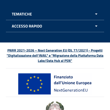
TEMATICHE
APRI 
ACCESSO RAPIDO
APRI 
PNRR 2021-2026 – Next Generation EU (DL 77/2021) - Progetti
"Digitalizzazione dell’INAIL" e "Migrazione della Piattaforma Data
Lake/Data Hub al PSN"