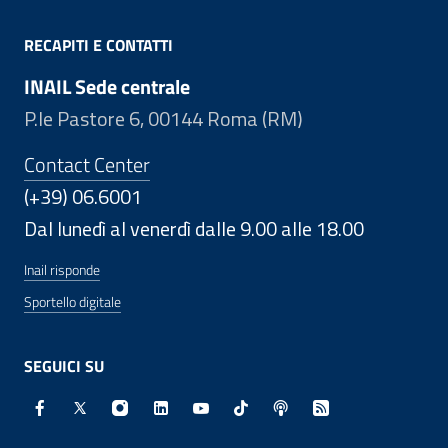
RECAPITI E CONTATTI
INAIL Sede centrale
P.le Pastore 6, 00144 Roma (RM)
Contact Center
(+39) 06.6001
Dal lunedì al venerdì dalle 9.00 alle 18.00
Inail risponde
Sportello digitale
SEGUICI SU
Facebook - Sito esterno - Apertura in nuova finestra
X - Sito esterno - Apertura in nuova finestra
Instagram - Sito esterno - Apertura in nuo
Linkedin - Sito esterno - Apertura in 
Youtube - Sito esterno - Apertur
TikTok - Sito esterno - Ape
Spreaker - Sito estern
Feed RSS - Apert