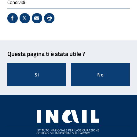
Condividi
Condividi su Facebook - Sito esterno - Apertura in 
X - Sito esterno - Apertura in nuova finestra
Invio Mail: apre il programma di posta el
Stampa pagina: scelta meno ecologic
Feedback
Questa pagina ti è stata utile ?
Si
No
Footer