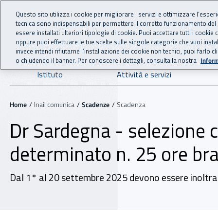
For international visitors
Vai al menu principale
Vai al contenuto principale
Questo sito utilizza i cookie per migliorare i servizi e ottimizzare l’esper
tecnica sono indispensabili per permettere il corretto funzionamento del
INAIL - Istituto Nazionale
essere installati ulteriori tipologie di cookie. Puoi accettare tutti i cook
oppure puoi effettuare le tue scelte sulle singole categorie che vuoi ins
invece intendi rifiutarne l’installazione dei cookie non tecnici, puoi farl
o chiudendo il banner. Per conoscere i dettagli, consulta la nostra
Inform
Navigazione principale
Istituto
Attività e servizi
Navigazione - Ti trovi in:
Home
Inail comunica
Scadenze
Scadenza
Dr Sardegna - selezione 
determinato n. 25 ore bra
Dal 1° al 20 settembre 2025 devono essere inoltrate 