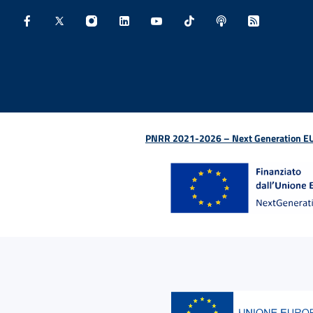
Facebook - Sito esterno - Apertura in nuova finestra
X - Sito esterno - Apertura in nuova finestra
Instagram - Sito esterno - Apertura in nu
Linkedin - Sito esterno - Apertura 
Youtube - Sito esterno - Aper
TikTok - Sito esterno -
Spreaker - Sito e
Feed RSS - 
PNRR 2021-2026 – Next Generation EU (D