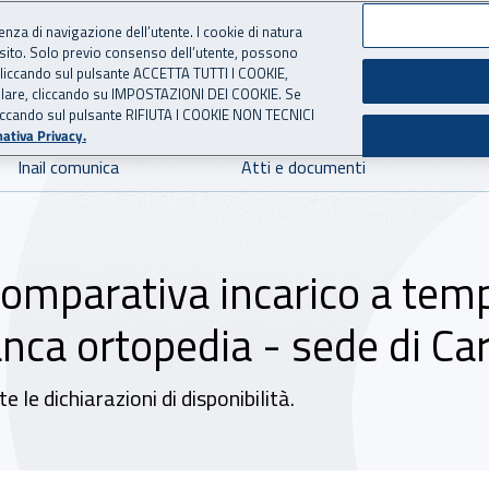
ienza di navigazione dell’utente. I cookie di natura
 sito. Solo previo consenso dell’utente, possono
 per l'Assicurazione contro 
ie cliccando sul pulsante ACCETTA TUTTI I COOKIE,
tallare, cliccando su IMPOSTAZIONI DEI COOKIE. Se
o cliccando sul pulsante RIFIUTA I COOKIE NON TECNICI
ativa Privacy.
Inail comunica
Atti e documenti
comparativa incarico a tem
nca ortopedia - sede di Ca
le dichiarazioni di disponibilità.