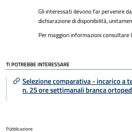
Gli interessati devono far pervenire d
dichiarazione di disponibilità, unitam
Per maggiori informazioni consultare l
TI POTREBBE INTERESSARE
TI POTREBBE INTERESSARE
Selezione comparativa - incarico a
n. 25 ore settimanali branca ortoped
Condivisione social
Pubblicazione