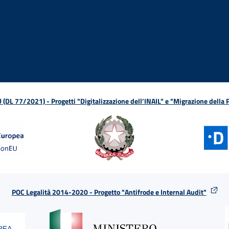
ova finestra
in nuova finestra
tura in nuova finestra
 Apertura in nuova finestra
sterno - Apertura in nuova finestra
Apertura nella stessa finestra
L 77/2021) - Progetti "Digitalizzazione dell’INAIL" e "Migrazione della
POC Legalità 2014-2020 - Progetto "Antifrode e Internal Audit"