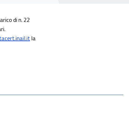
arico di n. 22
ri.
cert.inail.it
la