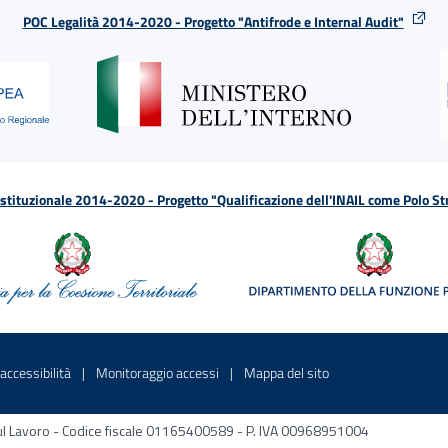
POC Legalità 2014-2020 - Progetto "Antifrode e Internal Audit"
tituzionale 2014-2020 - Progetto "Qualificazione dell'INAIL come Polo St
a
 in una nuova finestra
Sito interno - Apre in una nuova finestra
Sito interno - Apre in una nuova fines
Sito interno - Apre 
accessibilità
Monitoraggio accessi
Mappa del sito
ni sul Lavoro - Codice fiscale 01165400589 - P. IVA 00968951004