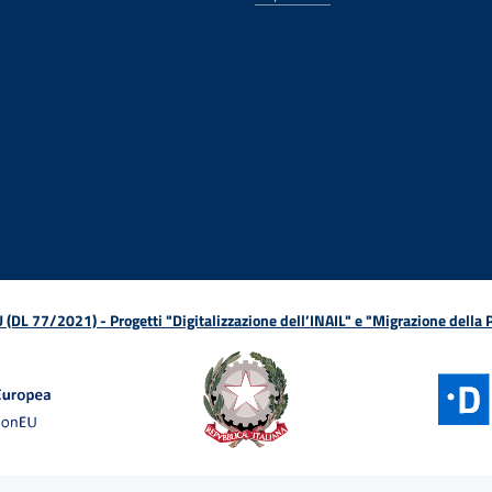
ova finestra
in nuova finestra
tura in nuova finestra
 Apertura in nuova finestra
sterno - Apertura in nuova finestra
Apertura nella stessa finestra
L 77/2021) - Progetti "Digitalizzazione dell’INAIL" e "Migrazione della