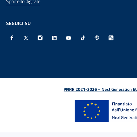
Sportello digitale
SEGUICI SU
Facebook - Sito esterno - Apertura in nuova finestra
X - Sito esterno - Apertura in nuova finestra
Instagram - Sito esterno - Apertura in nu
Linkedin - Sito esterno - Apertura 
Youtube - Sito esterno - Aper
TikTok - Sito esterno -
Spreaker - Sito e
Feed RSS - 
PNRR 2021-2026 – Next Generation EU (D