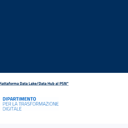
 Piattaforma Data Lake/Data Hub al PSN"