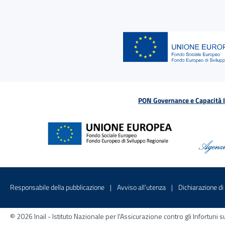
PON Governance e Capacità Is
Menu di servizio
Sito interno - Apre in una nuova finestr
Sito interno - Apre
Responsabile della pubblicazione
Avviso all’utenza
Dichiarazione di 
© 2026 Inail - Istituto Nazionale per l'Assicurazione contro gli Infortu