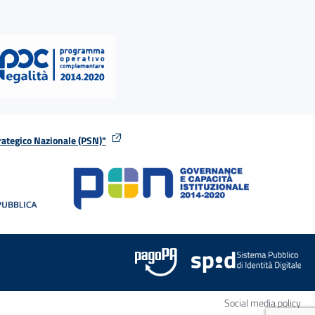
rategico Nazionale (PSN)"
tra
nella stessa finestra
Apr
Social media policy