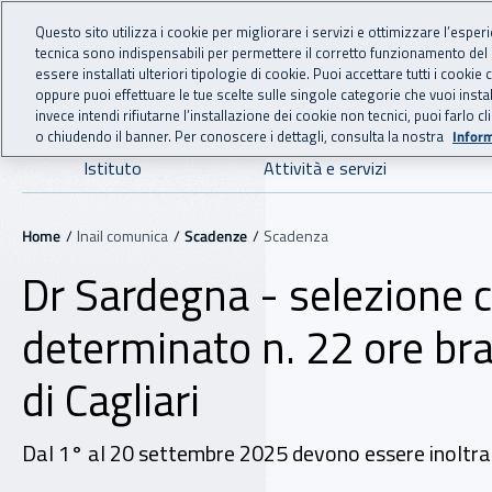
For international visitors
Vai al menu principale
Vai al contenuto principale
Questo sito utilizza i cookie per migliorare i servizi e ottimizzare l’esper
tecnica sono indispensabili per permettere il corretto funzionamento del
INAIL - Istituto Nazionale
essere installati ulteriori tipologie di cookie. Puoi accettare tutti i cook
oppure puoi effettuare le tue scelte sulle singole categorie che vuoi ins
invece intendi rifiutarne l’installazione dei cookie non tecnici, puoi farl
o chiudendo il banner. Per conoscere i dettagli, consulta la nostra
Inform
Navigazione principale
Istituto
Attività e servizi
Navigazione - Ti trovi in:
Home
Inail comunica
Scadenze
Scadenza
Dr Sardegna - selezione 
determinato n. 22 ore bra
di Cagliari
Dal 1° al 20 settembre 2025 devono essere inoltrate 