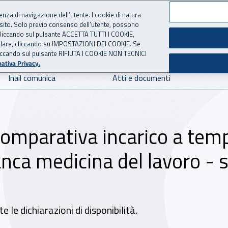
ienza di navigazione dell’utente. I cookie di natura
 sito. Solo previo consenso dell’utente, possono
 per l'Assicurazione contro 
ie cliccando sul pulsante ACCETTA TUTTI I COOKIE,
tallare, cliccando su IMPOSTAZIONI DEI COOKIE. Se
o cliccando sul pulsante RIFIUTA I COOKIE NON TECNICI
ativa Privacy.
Inail comunica
Atti e documenti
comparativa incarico a tem
nca medicina del lavoro - 
le dichiarazioni di disponibilità.