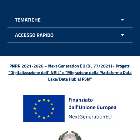
TEMATICHE
APRI 
ACCESSO RAPIDO
APRI 
PNRR 2021-2026 – Next Generation EU (DL 77/2021) - Progetti
"Digitalizzazione dell’INAIL" e "Migrazione della Piattaforma Data
Lake/Data Hub al PSN"