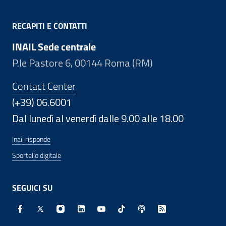
RECAPITI E CONTATTI
INAIL Sede centrale
P.le Pastore 6, 00144 Roma (RM)
Contact Center
(+39) 06.6001
Dal lunedì al venerdì dalle 9.00 alle 18.00
Inail risponde
Sportello digitale
SEGUICI SU
Facebook - Sito esterno - Apertura in nuova finestra
X - Sito esterno - Apertura in nuova finestra
Instagram - Sito esterno - Apertura in nuo
Linkedin - Sito esterno - Apertura in 
Youtube - Sito esterno - Apertur
TikTok - Sito esterno - Ape
Spreaker - Sito estern
Feed RSS - Apert