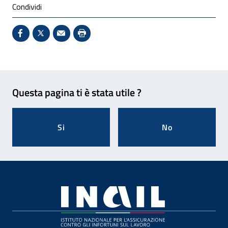
Condividi
Condividi su Facebook - Sito esterno - Apertura in 
X - Sito esterno - Apertura in nuova finestra
Invio Mail: apre il programma di posta el
Stampa pagina: scelta meno ecologic
Feedback
Questa pagina ti è stata utile ?
Si
No
Footer