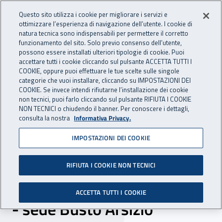
Accedi ai servizi online
For international visitors
Vai al menu principale
Vai al contenuto principale
Questo sito utilizza i cookie per migliorare i servizi e
ottimizzare l’esperienza di navigazione dell’utente. I cookie di
INAIL - Istituto Nazionale per 
natura tecnica sono indispensabili per permettere il corretto
Apri cerca
Apr
funzionamento del sito. Solo previo consenso dell’utente,
possono essere installati ulteriori tipologie di cookie. Puoi
Navigazione principale
accettare tutti i cookie cliccando sul pulsante ACCETTA TUTTI I
COOKIE, oppure puoi effettuare le tue scelte sulle singole
Navigazione - Ti trovi in:
Home
Inail comunica
Scadenze
Scadenza
categorie che vuoi installare, cliccando su IMPOSTAZIONI DEI
COOKIE. Se invece intendi rifiutarne l’installazione dei cookie
non tecnici, puoi farlo cliccando sul pulsante RIFIUTA I COOKIE
Dr Lombardia: selezione
NON TECNICI o chiudendo il banner. Per conoscere i dettagli,
consulta la nostra
Informativa Privacy.
comparativa incarico a
IMPOSTAZIONI DEI COOKIE
tempo indeterminato 38
ore branche medicina
RIFIUTA I COOKIE NON TECNICI
legale o medicina del lavoro
ACCETTA TUTTI I COOKIE
- sede Busto Arsizio