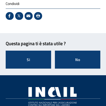
Condividi
Condividi su Facebook - Sito esterno - Apertura in 
X - Sito esterno - Apertura in nuova finestra
Invio Mail: apre il programma di posta el
Stampa pagina: scelta meno ecologic
Feedback
Questa pagina ti è stata utile ?
Si
No
Footer