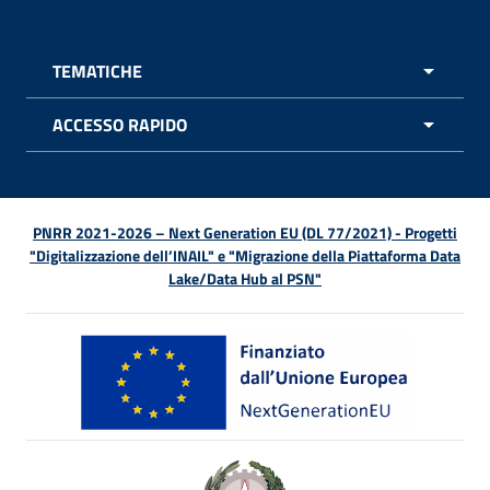
TEMATICHE
APRI 
ACCESSO RAPIDO
APRI 
PNRR 2021-2026 – Next Generation EU (DL 77/2021) - Progetti
"Digitalizzazione dell’INAIL" e "Migrazione della Piattaforma Data
Lake/Data Hub al PSN"