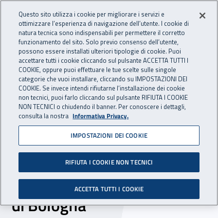
Accedi ai servizi online
For international visitors
Vai al menu principale
Vai al contenuto principale
Questo sito utilizza i cookie per migliorare i servizi e
ottimizzare l’esperienza di navigazione dell’utente. I cookie di
INAIL - Istituto Nazionale per 
natura tecnica sono indispensabili per permettere il corretto
Apri cerca
Apr
funzionamento del sito. Solo previo consenso dell’utente,
possono essere installati ulteriori tipologie di cookie. Puoi
Navigazione principale
accettare tutti i cookie cliccando sul pulsante ACCETTA TUTTI I
COOKIE, oppure puoi effettuare le tue scelte sulle singole
Navigazione - Ti trovi in:
Home
Inail comunica
Scadenze
Scadenza
categorie che vuoi installare, cliccando su IMPOSTAZIONI DEI
COOKIE. Se invece intendi rifiutarne l’installazione dei cookie
non tecnici, puoi farlo cliccando sul pulsante RIFIUTA I COOKIE
Dr Emilia Romagna -
NON TECNICI o chiudendo il banner. Per conoscere i dettagli,
consulta la nostra
Informativa Privacy.
selezione comparativa
IMPOSTAZIONI DEI COOKIE
incarico a tempo
determinato 20 ore branca
RIFIUTA I COOKIE NON TECNICI
medicina del lavoro - sede
ACCETTA TUTTI I COOKIE
di Bologna