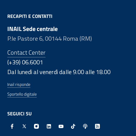
RECAPITI E CONTATTI
INAIL Sede centrale
P.le Pastore 6, 00144 Roma (RM)
Contact Center
(+39) 06.6001
Dal lunedì al venerdì dalle 9.00 alle 18.00
Inail risponde
Sportello digitale
SEGUICI SU
Facebook - Sito esterno - Apertura in nuova finestra
X - Sito esterno - Apertura in nuova finestra
Instagram - Sito esterno - Apertura in nuo
Linkedin - Sito esterno - Apertura in 
Youtube - Sito esterno - Apertur
TikTok - Sito esterno - Ape
Spreaker - Sito estern
Feed RSS - Apert