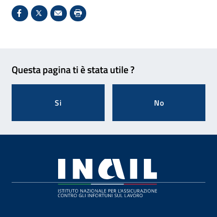
Condividi su Facebook - Sito esterno - Apertura in 
X - Sito esterno - Apertura in nuova finestra
Invio Mail: apre il programma di posta el
Stampa pagina: scelta meno ecologic
Feedback
Questa pagina ti è stata utile ?
Si
No
Footer