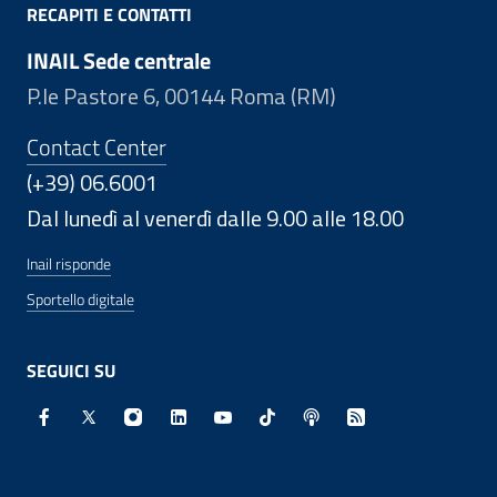
RECAPITI E CONTATTI
INAIL Sede centrale
P.le Pastore 6, 00144 Roma (RM)
Contact Center
(+39) 06.6001
Dal lunedì al venerdì dalle 9.00 alle 18.00
Inail risponde
Sportello digitale
SEGUICI SU
Facebook - Sito esterno - Apertura in nuova finestra
X - Sito esterno - Apertura in nuova finestra
Instagram - Sito esterno - Apertura in nuo
Linkedin - Sito esterno - Apertura in 
Youtube - Sito esterno - Apertur
TikTok - Sito esterno - Ape
Spreaker - Sito estern
Feed RSS - Apert