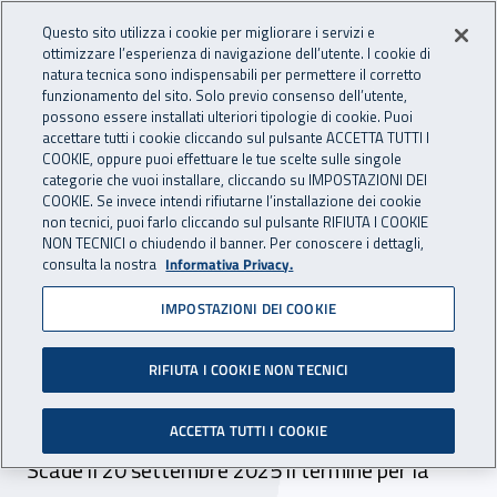
Accedi ai servizi online
For international visitors
Vai al menu principale
Vai al contenuto principale
Questo sito utilizza i cookie per migliorare i servizi e
ottimizzare l’esperienza di navigazione dell’utente. I cookie di
INAIL - Istituto Nazionale per 
natura tecnica sono indispensabili per permettere il corretto
Apri cerca
Apr
funzionamento del sito. Solo previo consenso dell’utente,
possono essere installati ulteriori tipologie di cookie. Puoi
Navigazione principale
accettare tutti i cookie cliccando sul pulsante ACCETTA TUTTI I
COOKIE, oppure puoi effettuare le tue scelte sulle singole
Navigazione - Ti trovi in:
Home
Inail comunica
Scadenze
Scadenza
categorie che vuoi installare, cliccando su IMPOSTAZIONI DEI
COOKIE. Se invece intendi rifiutarne l’installazione dei cookie
non tecnici, puoi farlo cliccando sul pulsante RIFIUTA I COOKIE
Dr Puglia - selezione
NON TECNICI o chiudendo il banner. Per conoscere i dettagli,
consulta la nostra
Informativa Privacy.
comparativa incarico a
IMPOSTAZIONI DEI COOKIE
tempo determinato n. 25
ore branca medicina lavoro
RIFIUTA I COOKIE NON TECNICI
- sede Lecce
ACCETTA TUTTI I COOKIE
Scade il 20 settembre 2025 il termine per la