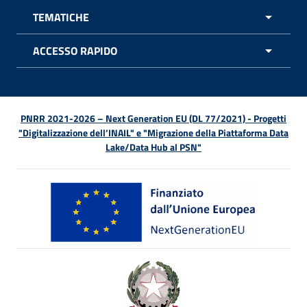
TEMATICHE
APRI 
ACCESSO RAPIDO
APRI 
PNRR 2021-2026 – Next Generation EU (DL 77/2021) - Progetti
"Digitalizzazione dell’INAIL" e "Migrazione della Piattaforma Data
Lake/Data Hub al PSN"