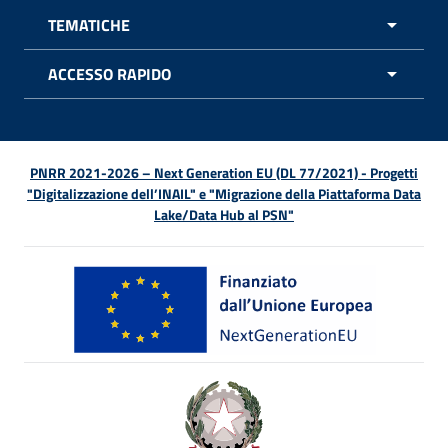
TEMATICHE
APRI 
ACCESSO RAPIDO
APRI 
PNRR 2021-2026 – Next Generation EU (DL 77/2021) - Progetti
"Digitalizzazione dell’INAIL" e "Migrazione della Piattaforma Data
Lake/Data Hub al PSN"