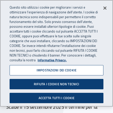
Accedi ai servizi online
For international visitors
Vai al menu principale
Vai al contenuto principale
Questo sito utilizza i cookie per migliorare i servizi e
ottimizzare l’esperienza di navigazione dell’utente. I cookie di
INAIL - Istituto Nazionale per 
natura tecnica sono indispensabili per permettere il corretto
Apri cerca
Apr
funzionamento del sito. Solo previo consenso dell’utente,
possono essere installati ulteriori tipologie di cookie. Puoi
Navigazione principale
accettare tutti i cookie cliccando sul pulsante ACCETTA TUTTI I
COOKIE, oppure puoi effettuare le tue scelte sulle singole
Navigazione - Ti trovi in:
Home
Inail comunica
Scadenze
Scadenza
categorie che vuoi installare, cliccando su IMPOSTAZIONI DEI
COOKIE. Se invece intendi rifiutarne l’installazione dei cookie
non tecnici, puoi farlo cliccando sul pulsante RIFIUTA I COOKIE
Dr Lombardia - selezione
NON TECNICI o chiudendo il banner. Per conoscere i dettagli,
consulta la nostra
Informativa Privacy.
comparativa per incarico a
IMPOSTAZIONI DEI COOKIE
tempo indeterminato n. 38
ore branca medicina legale
RIFIUTA I COOKIE NON TECNICI
- sede Inail di Treviglio
ACCETTA TUTTI I COOKIE
Scade il 15 settembre 2025 il termine per la