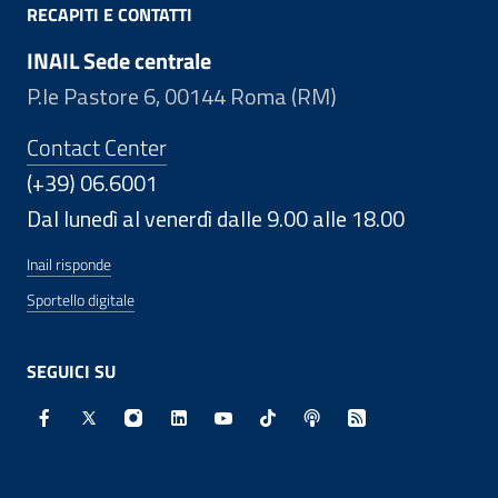
RECAPITI E CONTATTI
INAIL Sede centrale
P.le Pastore 6, 00144 Roma (RM)
Contact Center
(+39) 06.6001
Dal lunedì al venerdì dalle 9.00 alle 18.00
Inail risponde
Sportello digitale
SEGUICI SU
Facebook - Sito esterno - Apertura in nuova finestra
X - Sito esterno - Apertura in nuova finestra
Instagram - Sito esterno - Apertura in nuo
Linkedin - Sito esterno - Apertura in 
Youtube - Sito esterno - Apertur
TikTok - Sito esterno - Ape
Spreaker - Sito estern
Feed RSS - Apert