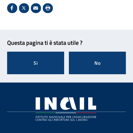
Condividi su Facebook - Sito esterno - Apertura in 
X - Sito esterno - Apertura in nuova finestra
Invio Mail: apre il programma di posta el
Stampa pagina: scelta meno ecologic
Feedback
Questa pagina ti è stata utile ?
Si
No
Footer