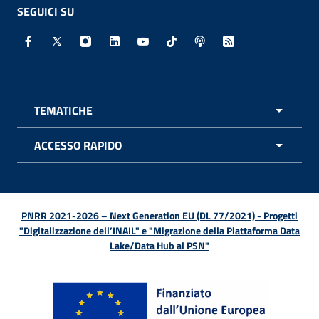
SEGUICI SU
Facebook - Sito esterno - Apertura in nuova finestra
X - Sito esterno - Apertura in nuova finestra
Instagram - Sito esterno - Apertura in nuo
Linkedin - Sito esterno - Apertura in 
Youtube - Sito esterno - Apertur
TikTok - Sito esterno - Ape
Spreaker - Sito estern
Feed RSS - Apert
TEMATICHE
APRI 
ACCESSO RAPIDO
APRI 
PNRR 2021-2026 – Next Generation EU (DL 77/2021) - Progetti
"Digitalizzazione dell’INAIL" e "Migrazione della Piattaforma Data
Lake/Data Hub al PSN"