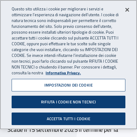
Accedi ai servizi online
For international visitors
Vai al menu principale
Vai al contenuto principale
Questo sito utilizza i cookie per migliorare i servizi e
ottimizzare l’esperienza di navigazione dell’utente. I cookie di
INAIL - Istituto Nazionale per 
natura tecnica sono indispensabili per permettere il corretto
Apri cerca
Apr
funzionamento del sito. Solo previo consenso dell’utente,
possono essere installati ulteriori tipologie di cookie. Puoi
Navigazione principale
accettare tutti i cookie cliccando sul pulsante ACCETTA TUTTI I
COOKIE, oppure puoi effettuare le tue scelte sulle singole
Navigazione - Ti trovi in:
Home
Inail comunica
Scadenze
Scadenza
categorie che vuoi installare, cliccando su IMPOSTAZIONI DEI
COOKIE. Se invece intendi rifiutarne l’installazione dei cookie
non tecnici, puoi farlo cliccando sul pulsante RIFIUTA I COOKIE
Dr Lombardia - selezione
NON TECNICI o chiudendo il banner. Per conoscere i dettagli,
consulta la nostra
Informativa Privacy.
comparativa incarico a
IMPOSTAZIONI DEI COOKIE
tempo indeterminato 8 ore
branca oculistica - sede
RIFIUTA I COOKIE NON TECNICI
Brescia
ACCETTA TUTTI I COOKIE
Scade il 15 settembre 2025 il termine per la