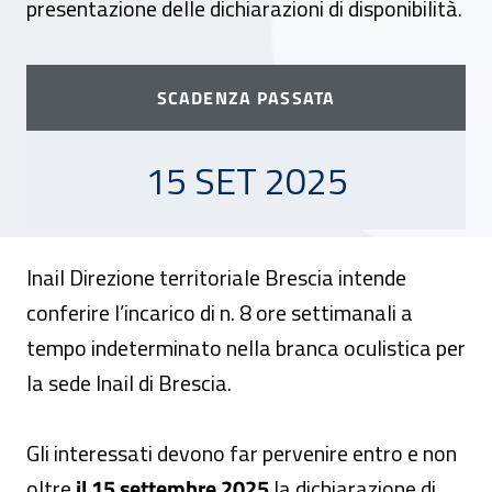
presentazione delle dichiarazioni di disponibilità.
SCADENZA PASSATA
15 SETTEMBRE 2025
15 SET 2025
Inail Direzione territoriale Brescia intende
conferire l’incarico di n. 8 ore settimanali a
tempo indeterminato nella branca oculistica per
la sede Inail di Brescia.
Gli interessati devono far pervenire entro e non
oltre
il 15 settembre 2025
la dichiarazione di