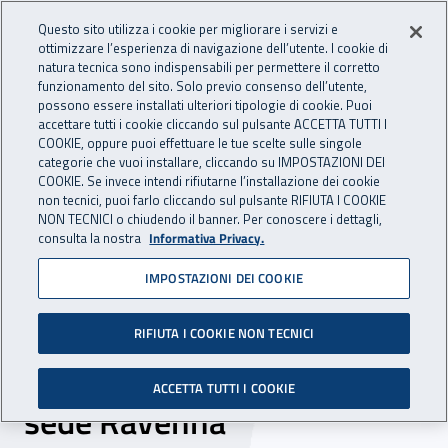
Accedi ai servizi online
For international visitors
Vai al menu principale
Vai al contenuto principale
Questo sito utilizza i cookie per migliorare i servizi e
ottimizzare l’esperienza di navigazione dell’utente. I cookie di
INAIL - Istituto Nazionale per 
natura tecnica sono indispensabili per permettere il corretto
Apri cerca
Apr
funzionamento del sito. Solo previo consenso dell’utente,
possono essere installati ulteriori tipologie di cookie. Puoi
Navigazione principale
accettare tutti i cookie cliccando sul pulsante ACCETTA TUTTI I
COOKIE, oppure puoi effettuare le tue scelte sulle singole
Navigazione - Ti trovi in:
Home
Inail comunica
Scadenze
Scadenza
categorie che vuoi installare, cliccando su IMPOSTAZIONI DEI
COOKIE. Se invece intendi rifiutarne l’installazione dei cookie
non tecnici, puoi farlo cliccando sul pulsante RIFIUTA I COOKIE
Dr Emilia Romagna:
NON TECNICI o chiudendo il banner. Per conoscere i dettagli,
consulta la nostra
Informativa Privacy.
selezione comparativa
IMPOSTAZIONI DEI COOKIE
incarico di 20 ore a tempo
determinato branca
RIFIUTA I COOKIE NON TECNICI
specialistica ortopedia -
ACCETTA TUTTI I COOKIE
sede Ravenna