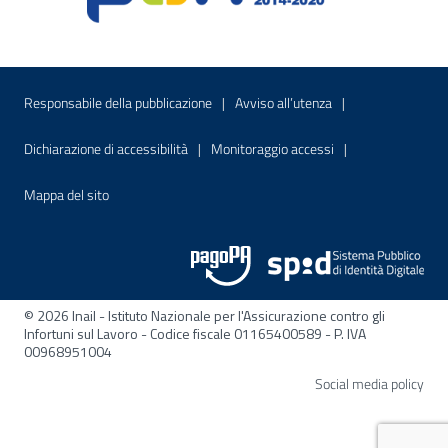
Menu di servizio
Sito interno - Apre in una nuova finestr
Sito interno - Apre
Responsabile della pubblicazione
Avviso all’utenza
Sito interno - Apre in una nuova finestra
Sito interno - Apre
Dichiarazione di accessibilità
Monitoraggio accessi
Sito interno - Apre nella stessa finestra
Mappa del sito
© 2026 Inail - Istituto Nazionale per l'Assicurazione contro gli
Infortuni sul Lavoro - Codice fiscale 01165400589 - P. IVA
00968951004
Apre
Social media policy