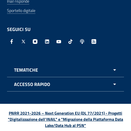
Inail risponde
Sportello digitale
SEGUICI SU
Facebook - Sito esterno - Apertura in nuova finestra
X - Sito esterno - Apertura in nuova finestra
Instagram - Sito esterno - Apertura in nuo
Linkedin - Sito esterno - Apertura in 
Youtube - Sito esterno - Apertur
TikTok - Sito esterno - Ape
Spreaker - Sito estern
Feed RSS - Apert
TEMATICHE
APRI 
ACCESSO RAPIDO
APRI 
PNRR 2021-2026 – Next Generation EU (DL 77/2021) - Progetti
"Digitalizzazione dell’INAIL" e "Migrazione della Piattaforma Data
Lake/Data Hub al PSN"