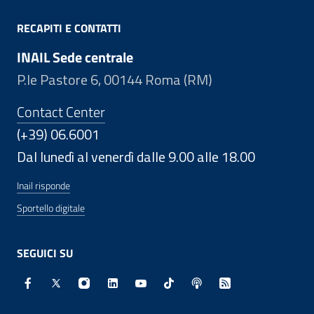
RECAPITI E CONTATTI
INAIL Sede centrale
P.le Pastore 6, 00144 Roma (RM)
Contact Center
(+39) 06.6001
Dal lunedì al venerdì dalle 9.00 alle 18.00
Inail risponde
Sportello digitale
SEGUICI SU
Facebook - Sito esterno - Apertura in nuova finestra
X - Sito esterno - Apertura in nuova finestra
Instagram - Sito esterno - Apertura in nuo
Linkedin - Sito esterno - Apertura in 
Youtube - Sito esterno - Apertur
TikTok - Sito esterno - Ape
Spreaker - Sito estern
Feed RSS - Apert