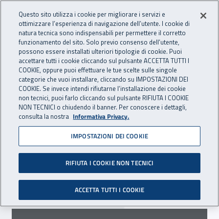
Accedi ai servizi online
For international visitors
Vai al menu principale
Vai al contenuto principale
Questo sito utilizza i cookie per migliorare i servizi e
ottimizzare l’esperienza di navigazione dell’utente. I cookie di
INAIL - Istituto Nazionale per 
natura tecnica sono indispensabili per permettere il corretto
Apri cerca
Apr
funzionamento del sito. Solo previo consenso dell’utente,
possono essere installati ulteriori tipologie di cookie. Puoi
Navigazione principale
accettare tutti i cookie cliccando sul pulsante ACCETTA TUTTI I
COOKIE, oppure puoi effettuare le tue scelte sulle singole
Navigazione - Ti trovi in:
Home
Inail comunica
Scadenze
Scadenza
categorie che vuoi installare, cliccando su IMPOSTAZIONI DEI
COOKIE. Se invece intendi rifiutarne l’installazione dei cookie
non tecnici, puoi farlo cliccando sul pulsante RIFIUTA I COOKIE
Dr Sicilia: proroga termini
NON TECNICI o chiudendo il banner. Per conoscere i dettagli,
consulta la nostra
Informativa Privacy.
avviso per la stipula di
IMPOSTAZIONI DEI COOKIE
convenzioni
RIFIUTA I COOKIE NON TECNICI
Prorogato al 31 ottobre 2025 il termine per la
presentazione delle manifestazioni di interesse.
ACCETTA TUTTI I COOKIE