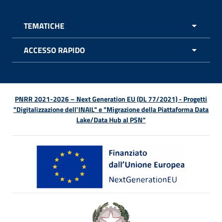
TEMATICHE
APRI 
ACCESSO RAPIDO
APRI 
PNRR 2021-2026 – Next Generation EU (DL 77/2021) - Progetti
"Digitalizzazione dell’INAIL" e "Migrazione della Piattaforma Data
Lake/Data Hub al PSN"