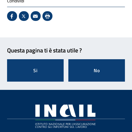
Condividi
Condividi su Facebook - Sito esterno - Apertura in 
X - Sito esterno - Apertura in nuova finestra
Invio Mail: apre il programma di posta el
Stampa pagina: scelta meno ecologic
Feedback
Questa pagina ti è stata utile ?
Si
No
Footer