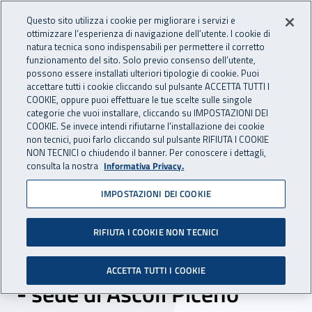
Accedi ai servizi online
For international visitors
Vai al menu principale
Vai al contenuto principale
Questo sito utilizza i cookie per migliorare i servizi e
ottimizzare l’esperienza di navigazione dell’utente. I cookie di
INAIL - Istituto Nazionale per 
natura tecnica sono indispensabili per permettere il corretto
Apri cerca
Apr
funzionamento del sito. Solo previo consenso dell’utente,
possono essere installati ulteriori tipologie di cookie. Puoi
Navigazione principale
accettare tutti i cookie cliccando sul pulsante ACCETTA TUTTI I
COOKIE, oppure puoi effettuare le tue scelte sulle singole
Navigazione - Ti trovi in:
Home
Inail comunica
Scadenze
Scadenza
categorie che vuoi installare, cliccando su IMPOSTAZIONI DEI
COOKIE. Se invece intendi rifiutarne l’installazione dei cookie
non tecnici, puoi farlo cliccando sul pulsante RIFIUTA I COOKIE
Dr Marche: selezione
NON TECNICI o chiudendo il banner. Per conoscere i dettagli,
consulta la nostra
Informativa Privacy.
comparativa per incarico a
IMPOSTAZIONI DEI COOKIE
tempo indeterminato n. 4
ore settimanali branca
RIFIUTA I COOKIE NON TECNICI
specialistica di oftalmologia
ACCETTA TUTTI I COOKIE
- sede di Ascoli Piceno