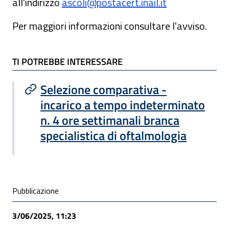
all'indirizzo
ascoli@postacert.inail.it
Per maggiori informazioni consultare l'avviso.
TI POTREBBE INTERESSARE
TI POTREBBE INTERESSARE
Selezione comparativa -
incarico a tempo indeterminato
n. 4 ore settimanali branca
specialistica di oftalmologia
Condivisione social
Pubblicazione
3/06/2025, 11:23