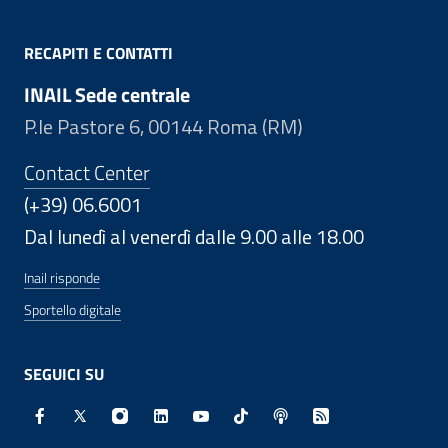
RECAPITI E CONTATTI
INAIL Sede centrale
P.le Pastore 6, 00144 Roma (RM)
Contact Center
(+39) 06.6001
Dal lunedì al venerdì dalle 9.00 alle 18.00
Inail risponde
Sportello digitale
SEGUICI SU
Facebook - Sito esterno - Apertura in nuova finestra
X - Sito esterno - Apertura in nuova finestra
Instagram - Sito esterno - Apertura in nuo
Linkedin - Sito esterno - Apertura in 
Youtube - Sito esterno - Apertur
TikTok - Sito esterno - Ape
Spreaker - Sito estern
Feed RSS - Apert