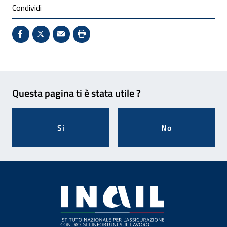
Condividi
Condividi su Facebook - Sito esterno - Apertura in 
X - Sito esterno - Apertura in nuova finestra
Invio Mail: apre il programma di posta el
Stampa pagina: scelta meno ecologic
Feedback
Questa pagina ti è stata utile ?
Si
No
Footer