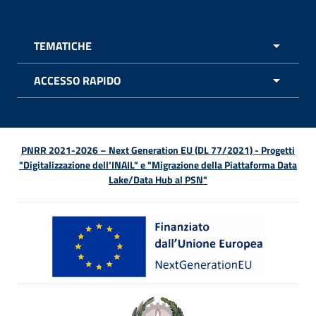
TEMATICHE
APRI 
ACCESSO RAPIDO
APRI 
PNRR 2021-2026 – Next Generation EU (DL 77/2021) - Progetti
"Digitalizzazione dell’INAIL" e "Migrazione della Piattaforma Data
Lake/Data Hub al PSN"