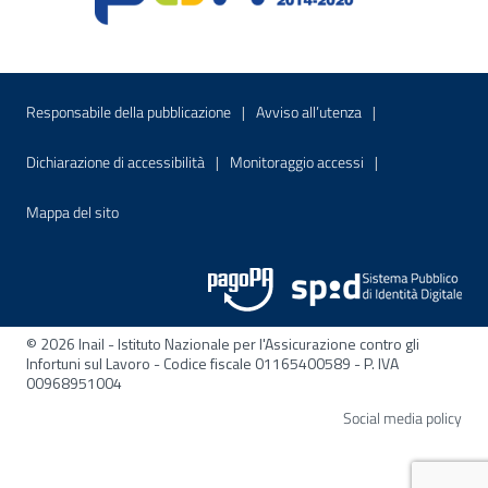
Menu di servizio
Sito interno - Apre in una nuova finestr
Sito interno - Apre
Responsabile della pubblicazione
Avviso all’utenza
Sito interno - Apre in una nuova finestra
Sito interno - Apre
Dichiarazione di accessibilità
Monitoraggio accessi
Sito interno - Apre nella stessa finestra
Mappa del sito
© 2026 Inail - Istituto Nazionale per l'Assicurazione contro gli
Infortuni sul Lavoro - Codice fiscale 01165400589 - P. IVA
00968951004
Apre
Social media policy