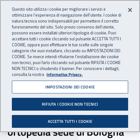
Accedi ai servizi online
For international visitors
Vai al menu principale
Vai al contenuto principale
Questo sito utilizza i cookie per migliorare i servizi e
ottimizzare l’esperienza di navigazione dell’utente. I cookie di
INAIL - Istituto Nazionale per 
natura tecnica sono indispensabili per permettere il corretto
Apri cerca
Apr
funzionamento del sito. Solo previo consenso dell’utente,
possono essere installati ulteriori tipologie di cookie. Puoi
Navigazione principale
accettare tutti i cookie cliccando sul pulsante ACCETTA TUTTI I
COOKIE, oppure puoi effettuare le tue scelte sulle singole
Navigazione - Ti trovi in:
Home
Inail comunica
Scadenze
Scadenza
categorie che vuoi installare, cliccando su IMPOSTAZIONI DEI
COOKIE. Se invece intendi rifiutarne l’installazione dei cookie
non tecnici, puoi farlo cliccando sul pulsante RIFIUTA I COOKIE
Dr Emilia Romagna:
NON TECNICI o chiudendo il banner. Per conoscere i dettagli,
consulta la nostra
Informativa Privacy.
selezione comparativa
IMPOSTAZIONI DEI COOKIE
incarico a tempo
indeterminato n. 18 ore
RIFIUTA I COOKIE NON TECNICI
settimanali - branca
ACCETTA TUTTI I COOKIE
ortopedia sede di Bologna