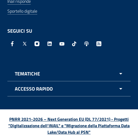
Inail risponde
Sportello digitale
SEGUICI SU
Facebook - Sito esterno - Apertura in nuova finestra
X - Sito esterno - Apertura in nuova finestra
Instagram - Sito esterno - Apertura in nuo
Linkedin - Sito esterno - Apertura in 
Youtube - Sito esterno - Apertur
TikTok - Sito esterno - Ape
Spreaker - Sito estern
Feed RSS - Apert
TEMATICHE
APRI 
ACCESSO RAPIDO
APRI 
PNRR 2021-2026 – Next Generation EU (DL 77/2021) - Progetti
"Digitalizzazione dell’INAIL" e "Migrazione della Piattaforma Data
Lake/Data Hub al PSN"