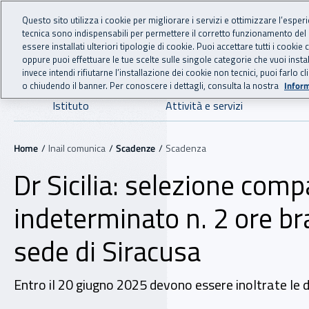
For international visitors
Vai al menu principale
Vai al contenuto principale
Questo sito utilizza i cookie per migliorare i servizi e ottimizzare l’esper
tecnica sono indispensabili per permettere il corretto funzionamento del
INAIL - Istituto Nazionale
essere installati ulteriori tipologie di cookie. Puoi accettare tutti i cook
oppure puoi effettuare le tue scelte sulle singole categorie che vuoi ins
invece intendi rifiutarne l’installazione dei cookie non tecnici, puoi farl
o chiudendo il banner. Per conoscere i dettagli, consulta la nostra
Inform
Navigazione principale
Istituto
Attività e servizi
Navigazione - Ti trovi in:
Home
Inail comunica
Scadenze
Scadenza
Dr Sicilia: selezione comp
indeterminato n. 2 ore bra
sede di Siracusa
Entro il 20 giugno 2025 devono essere inoltrate le dic