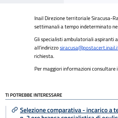
Inail Direzione territoriale Siracusa-R
settimanali a tempo indeterminato nella
Gli specialisti ambulatoriali aspiranti
all’indirizzo
siracusa@postacert.inail.i
richiesta.
Per maggiori informazioni consultare i
TI POTREBBE INTERESSARE
TI POTREBBE INTERESSARE
Selezione comparativa - incarico a
n. 2 ore branca specialistica di oculis