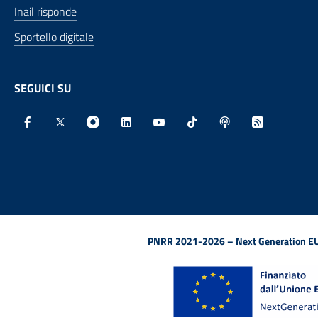
Inail risponde
Sportello digitale
SEGUICI SU
Facebook - Sito esterno - Apertura in nuova finestra
X - Sito esterno - Apertura in nuova finestra
Instagram - Sito esterno - Apertura in nu
Linkedin - Sito esterno - Apertura 
Youtube - Sito esterno - Aper
TikTok - Sito esterno -
Spreaker - Sito e
Feed RSS - 
PNRR 2021-2026 – Next Generation EU (D