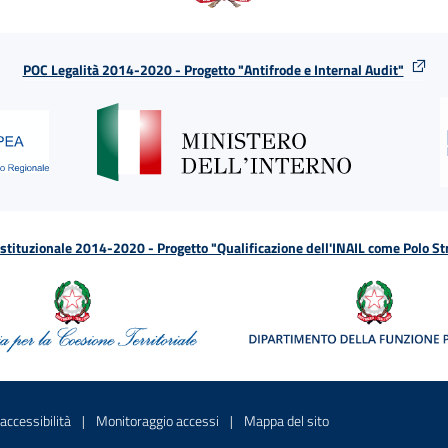
POC Legalità 2014-2020 - Progetto "Antifrode e Internal Audit"
tituzionale 2014-2020 - Progetto "Qualificazione dell'INAIL come Polo St
a
 in una nuova finestra
Sito interno - Apre in una nuova finestra
Sito interno - Apre in una nuova fines
Sito interno - Apre 
accessibilità
Monitoraggio accessi
Mappa del sito