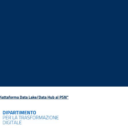
 Piattaforma Data Lake/Data Hub al PSN"