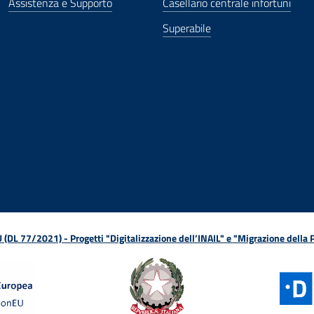
Assistenza e Supporto
Casellario centrale infortuni
Superabile
ova finestra
in nuova finestra
tura in nuova finestra
 Apertura in nuova finestra
sterno - Apertura in nuova finestra
Apertura nella stessa finestra
L 77/2021) - Progetti "Digitalizzazione dell’INAIL" e "Migrazione della