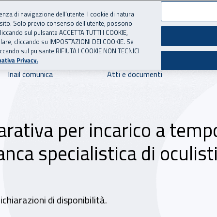
ienza di navigazione dell’utente. I cookie di natura
 sito. Solo previo consenso dell’utente, possono
 per l'Assicurazione contro 
ie cliccando sul pulsante ACCETTA TUTTI I COOKIE,
tallare, cliccando su IMPOSTAZIONI DEI COOKIE. Se
o cliccando sul pulsante RIFIUTA I COOKIE NON TECNICI
ativa Privacy.
Inail comunica
Atti e documenti
arativa per incarico a temp
nca specialistica di oculist
hiarazioni di disponibilità.