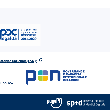
rategico Nazionale (PSN)"
tra
nella stessa finestra