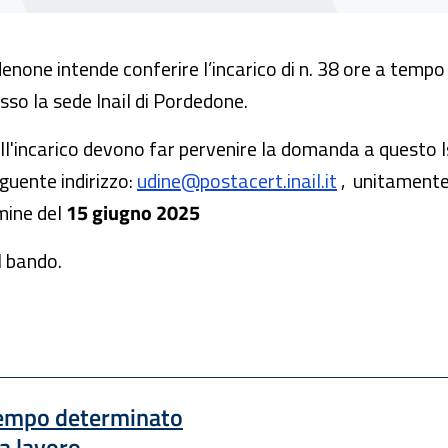
rdenone intende conferire l’incarico di n. 38 ore a tem
sso la sede Inail di Pordedone.
 all'incarico devono far pervenire la domanda a questo I
guente indirizzo:
udine@postacert.inail.it
, unitamente
mine del
15 giugno 2025
l bando.
 tempo determinato
a lavoro