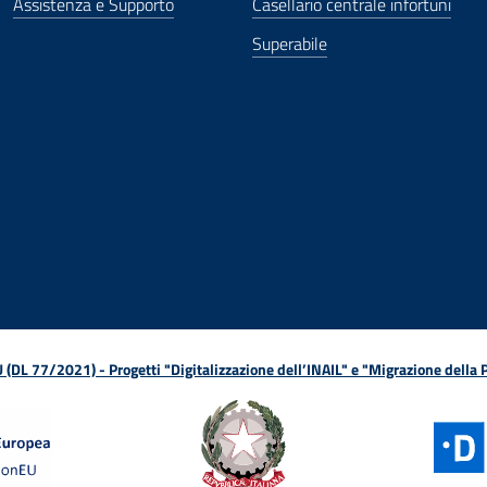
Assistenza e Supporto
Casellario centrale infortuni
Superabile
ova finestra
in nuova finestra
tura in nuova finestra
 Apertura in nuova finestra
sterno - Apertura in nuova finestra
Apertura nella stessa finestra
L 77/2021) - Progetti "Digitalizzazione dell’INAIL" e "Migrazione della