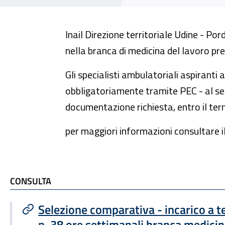
Inail Direzione territoriale Udine - Po
nella branca di medicina del lavoro pre
Gli specialisti ambulatoriali aspiranti
obbligatoriamente tramite PEC - al se
documentazione richiesta, entro il ter
per maggiori informazioni consultare i
TI POTREBBE INTERESSARE
CONSULTA
Selezione comparativa - incarico a
n. 38 ore settimanali branca medicin