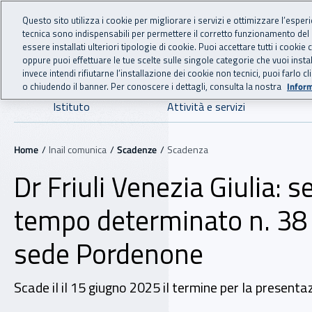
For international visitors
Vai al menu principale
Vai al contenuto principale
Questo sito utilizza i cookie per migliorare i servizi e ottimizzare l’esper
tecnica sono indispensabili per permettere il corretto funzionamento del
INAIL - Istituto Nazionale
essere installati ulteriori tipologie di cookie. Puoi accettare tutti i cook
oppure puoi effettuare le tue scelte sulle singole categorie che vuoi ins
invece intendi rifiutarne l’installazione dei cookie non tecnici, puoi farl
o chiudendo il banner. Per conoscere i dettagli, consulta la nostra
Inform
Navigazione principale
Istituto
Attività e servizi
Navigazione - Ti trovi in:
Home
Inail comunica
Scadenze
Scadenza
Dr Friuli Venezia Giulia: 
tempo determinato n. 38 
sede Pordenone
Scade il il 15 giugno 2025 il termine per la presentazi