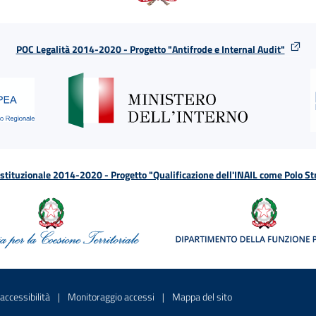
POC Legalità 2014-2020 - Progetto "Antifrode e Internal Audit"
tituzionale 2014-2020 - Progetto "Qualificazione dell'INAIL come Polo St
a
 in una nuova finestra
Sito interno - Apre in una nuova finestra
Sito interno - Apre in una nuova fines
Sito interno - Apre 
accessibilità
Monitoraggio accessi
Mappa del sito