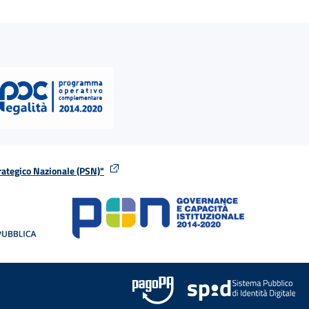
rategico Nazionale (PSN)"
tra
nella stessa finestra