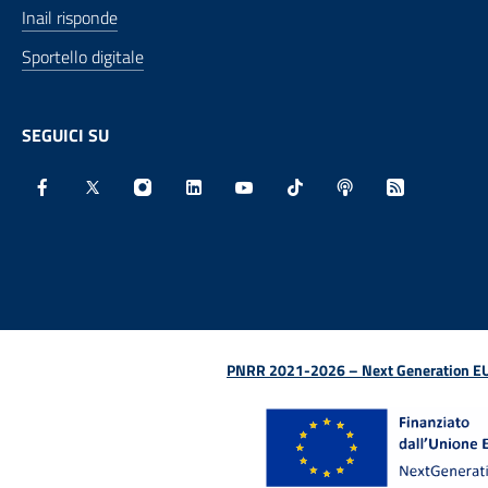
Inail risponde
Sportello digitale
SEGUICI SU
Facebook - Sito esterno - Apertura in nuova finestra
X - Sito esterno - Apertura in nuova finestra
Instagram - Sito esterno - Apertura in nu
Linkedin - Sito esterno - Apertura 
Youtube - Sito esterno - Aper
TikTok - Sito esterno -
Spreaker - Sito e
Feed RSS - 
PNRR 2021-2026 – Next Generation EU (D