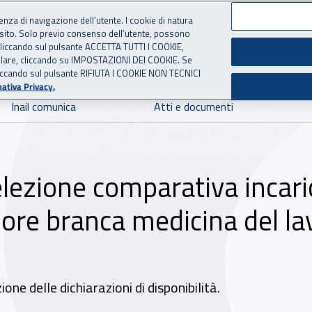
ienza di navigazione dell’utente. I cookie di natura
 sito. Solo previo consenso dell’utente, possono
 per l'Assicurazione contro 
ie cliccando sul pulsante ACCETTA TUTTI I COOKIE,
tallare, cliccando su IMPOSTAZIONI DEI COOKIE. Se
o cliccando sul pulsante RIFIUTA I COOKIE NON TECNICI
ativa Privacy.
Inail comunica
Atti e documenti
selezione comparativa incari
ore branca medicina del la
one delle dichiarazioni di disponibilità.