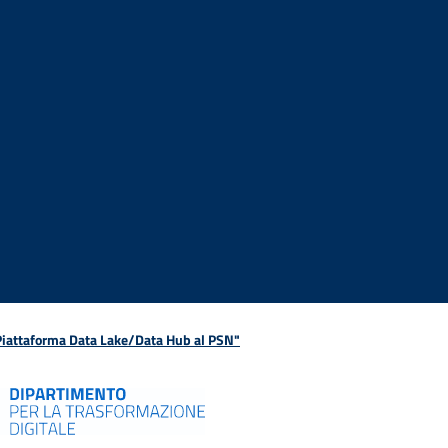
 Piattaforma Data Lake/Data Hub al PSN"