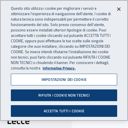
Accedi ai servizi online
For international visitors
Vai al menu principale
Vai al contenuto principale
Questo sito utilizza i cookie per migliorare i servizi e
ottimizzare l’esperienza di navigazione dell’utente. I cookie di
INAIL - Istituto Nazionale per 
natura tecnica sono indispensabili per permettere il corretto
Apri cerca
Apr
funzionamento del sito. Solo previo consenso dell’utente,
possono essere installati ulteriori tipologie di cookie. Puoi
Navigazione principale
accettare tutti i cookie cliccando sul pulsante ACCETTA TUTTI I
COOKIE, oppure puoi effettuare le tue scelte sulle singole
Navigazione - Ti trovi in:
Home
Inail comunica
Scadenze
Scadenza
categorie che vuoi installare, cliccando su IMPOSTAZIONI DEI
COOKIE. Se invece intendi rifiutarne l’installazione dei cookie
non tecnici, puoi farlo cliccando sul pulsante RIFIUTA I COOKIE
Dr Puglia - selezione
NON TECNICI o chiudendo il banner. Per conoscere i dettagli,
consulta la nostra
Informativa Privacy.
comparativa incarico a
IMPOSTAZIONI DEI COOKIE
tempo indeterminato n. 10
ore settimanali branca
RIFIUTA I COOKIE NON TECNICI
medicina del lavoro - sede
ACCETTA TUTTI I COOKIE
Lecce