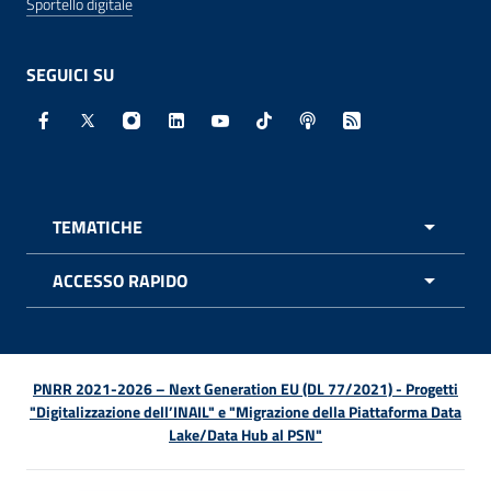
Sportello digitale
SEGUICI SU
Facebook - Sito esterno - Apertura in nuova finestra
X - Sito esterno - Apertura in nuova finestra
Instagram - Sito esterno - Apertura in nuo
Linkedin - Sito esterno - Apertura in 
Youtube - Sito esterno - Apertur
TikTok - Sito esterno - Ape
Spreaker - Sito estern
Feed RSS - Apert
TEMATICHE
APRI 
ACCESSO RAPIDO
APRI 
PNRR 2021-2026 – Next Generation EU (DL 77/2021) - Progetti
"Digitalizzazione dell’INAIL" e "Migrazione della Piattaforma Data
Lake/Data Hub al PSN"