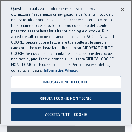
Accedi ai servizi online
For international visitors
Vai al menu principale
Vai al contenuto principale
Questo sito utilizza i cookie per migliorare i servizi e
ottimizzare l’esperienza di navigazione dell’utente. I cookie di
INAIL - Istituto Nazionale per 
natura tecnica sono indispensabili per permettere il corretto
Apri cerca
Apr
funzionamento del sito. Solo previo consenso dell’utente,
possono essere installati ulteriori tipologie di cookie. Puoi
Navigazione principale
accettare tutti i cookie cliccando sul pulsante ACCETTA TUTTI I
COOKIE, oppure puoi effettuare le tue scelte sulle singole
Navigazione - Ti trovi in:
Home
Inail comunica
Scadenze
Scadenza
categorie che vuoi installare, cliccando su IMPOSTAZIONI DEI
COOKIE. Se invece intendi rifiutarne l’installazione dei cookie
non tecnici, puoi farlo cliccando sul pulsante RIFIUTA I COOKIE
Dc Acquisti: avviso di
NON TECNICI o chiudendo il banner. Per conoscere i dettagli,
consulta la nostra
Informativa Privacy.
manifestazione di indagine
IMPOSTAZIONI DEI COOKIE
di mercato
RIFIUTA I COOKIE NON TECNICI
Scade il 3 giugno 2025 il termine per l’invio delle
manifestazioni di interesse.
ACCETTA TUTTI I COOKIE