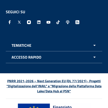
SEGUICI SU
Facebook - Sito esterno - Apertura in nuova finestra
X - Sito esterno - Apertura in nuova finestra
Instagram - Sito esterno - Apertura in nuo
Linkedin - Sito esterno - Apertura in 
Youtube - Sito esterno - Apertur
TikTok - Sito esterno - Ape
Spreaker - Sito estern
Feed RSS - Apert
TEMATICHE
APRI 
ACCESSO RAPIDO
APRI 
PNRR 2021-2026 – Next Generation EU (DL 77/2021) - Progetti
"Digitalizzazione dell’INAIL" e "Migrazione della Piattaforma Data
Lake/Data Hub al PSN"