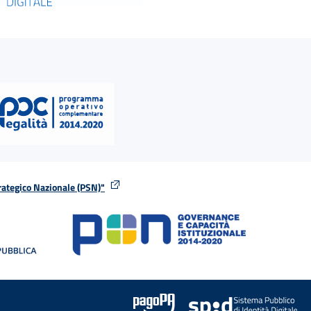
rategico Nazionale (PSN)"
tra
nella stessa finestra