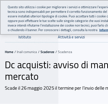
For international visitors
Vai al menu principale
Vai al contenuto principale
Questo sito utilizza i cookie per migliorare i servizi e ottimizzare l’esper
tecnica sono indispensabili per permettere il corretto funzionamento del
INAIL - Istituto Nazionale
essere installati ulteriori tipologie di cookie. Puoi accettare tutti i cook
oppure puoi effettuare le tue scelte sulle singole categorie che vuoi ins
invece intendi rifiutarne l’installazione dei cookie non tecnici, puoi farl
o chiudendo il banner. Per conoscere i dettagli, consulta la nostra
Inform
Navigazione principale
Istituto
Attività e servizi
Navigazione - Ti trovi in:
Home
Inail comunica
Scadenze
Scadenza
Dc acquisti: avviso di man
mercato
Scade il 26 maggio 2025 il termine per l’invio delle 