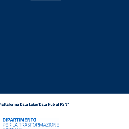
 Piattaforma Data Lake/Data Hub al PSN"