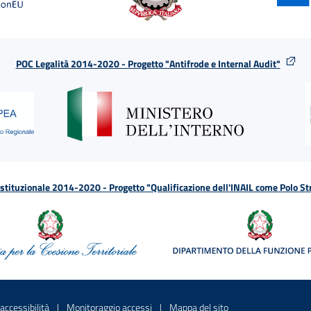
POC Legalità 2014-2020 - Progetto "Antifrode e Internal Audit"
tituzionale 2014-2020 - Progetto "Qualificazione dell'INAIL come Polo St
a
 in una nuova finestra
Sito interno - Apre in una nuova finestra
Sito interno - Apre in una nuova fines
Sito interno - Apre 
accessibilità
Monitoraggio accessi
Mappa del sito