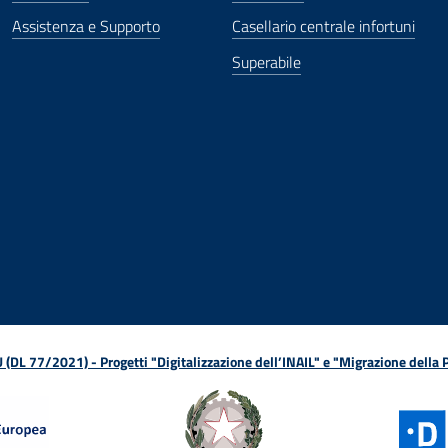
Assistenza e Supporto
Casellario centrale infortuni
Superabile
ova finestra
in nuova finestra
tura in nuova finestra
 Apertura in nuova finestra
sterno - Apertura in nuova finestra
Apertura nella stessa finestra
L 77/2021) - Progetti "Digitalizzazione dell’INAIL" e "Migrazione della