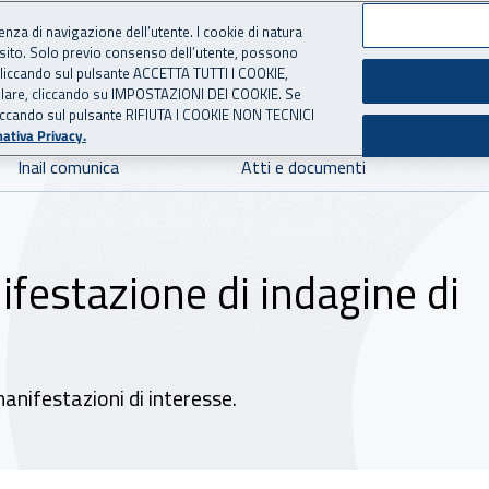
ienza di navigazione dell’utente. I cookie di natura
 sito. Solo previo consenso dell’utente, possono
 per l'Assicurazione contro 
ie cliccando sul pulsante ACCETTA TUTTI I COOKIE,
tallare, cliccando su IMPOSTAZIONI DEI COOKIE. Se
o cliccando sul pulsante RIFIUTA I COOKIE NON TECNICI
ativa Privacy.
Inail comunica
Atti e documenti
ifestazione di indagine di
manifestazioni di interesse.