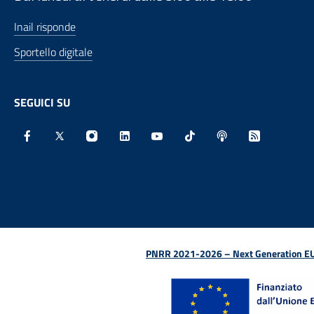
Inail risponde
Sportello digitale
SEGUICI SU
Facebook - Sito esterno - Apertura in nuova finestra
X - Sito esterno - Apertura in nuova finestra
Instagram - Sito esterno - Apertura in nu
Linkedin - Sito esterno - Apertura 
Youtube - Sito esterno - Aper
TikTok - Sito esterno -
Spreaker - Sito e
Feed RSS - 
PNRR 2021-2026 – Next Generation EU (D