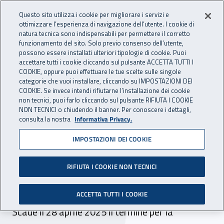
Accedi ai servizi online
For international visitors
Vai al menu principale
Vai al contenuto principale
Questo sito utilizza i cookie per migliorare i servizi e
ottimizzare l’esperienza di navigazione dell’utente. I cookie di
INAIL - Istituto Nazionale per 
natura tecnica sono indispensabili per permettere il corretto
Apri cerca
Apr
funzionamento del sito. Solo previo consenso dell’utente,
possono essere installati ulteriori tipologie di cookie. Puoi
Navigazione principale
accettare tutti i cookie cliccando sul pulsante ACCETTA TUTTI I
COOKIE, oppure puoi effettuare le tue scelte sulle singole
Navigazione - Ti trovi in:
Home
Inail comunica
Scadenze
Scadenza
categorie che vuoi installare, cliccando su IMPOSTAZIONI DEI
COOKIE. Se invece intendi rifiutarne l’installazione dei cookie
non tecnici, puoi farlo cliccando sul pulsante RIFIUTA I COOKIE
Dr molise: selezione
NON TECNICI o chiudendo il banner. Per conoscere i dettagli,
consulta la nostra
Informativa Privacy.
comparativa incarico a
IMPOSTAZIONI DEI COOKIE
tempo determinato branca
odontoiatria - sede
RIFIUTA I COOKIE NON TECNICI
Campobasso
ACCETTA TUTTI I COOKIE
Scade il 28 aprile 2025 il termine per la