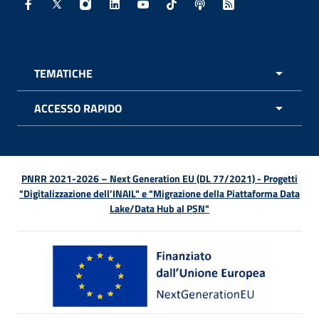
Facebook - Sito esterno - Apertura in nuova finestra
X - Sito esterno - Apertura in nuova finestra
Instagram - Sito esterno - Apertura in nuo
Linkedin - Sito esterno - Apertura in 
Youtube - Sito esterno - Apertur
TikTok - Sito esterno - Ape
Spreaker - Sito estern
Feed RSS - Apert
TEMATICHE
APRI 
ACCESSO RAPIDO
APRI 
PNRR 2021-2026 – Next Generation EU (DL 77/2021) - Progetti
"Digitalizzazione dell’INAIL" e "Migrazione della Piattaforma Data
Lake/Data Hub al PSN"