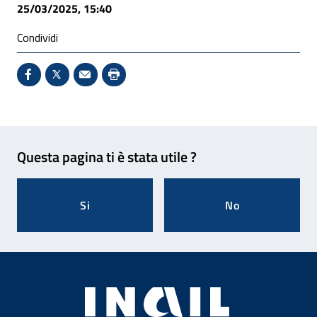
25/03/2025, 15:40
Condividi
Condividi su Facebook - Sito esterno - Apertura in 
X - Sito esterno - Apertura in nuova finestra
Invio Mail: apre il programma di posta el
Stampa pagina: scelta meno ecologic
Feedback
Questa pagina ti è stata utile ?
Si
No
Footer