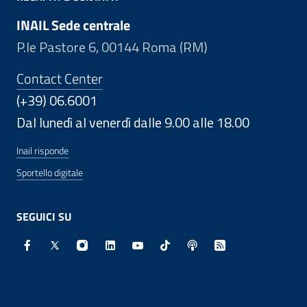
INAIL Sede centrale
P.le Pastore 6, 00144 Roma (RM)
Contact Center
(+39) 06.6001
Dal lunedì al venerdì dalle 9.00 alle 18.00
Inail risponde
Sportello digitale
SEGUICI SU
Facebook - Sito esterno - Apertura in nuova finestra
X - Sito esterno - Apertura in nuova finestra
Instagram - Sito esterno - Apertura in nuo
Linkedin - Sito esterno - Apertura in 
Youtube - Sito esterno - Apertur
TikTok - Sito esterno - Ape
Spreaker - Sito estern
Feed RSS - Apert