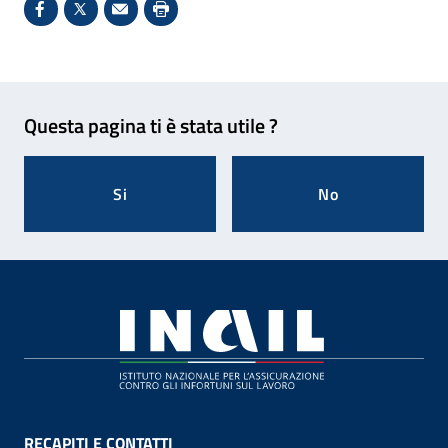
Condividi su Facebook - Sito esterno - Apertura in 
X - Sito esterno - Apertura in nuova finestra
Invio Mail: apre il programma di posta el
Stampa pagina: scelta meno ecologic
Feedback
Questa pagina ti è stata utile ?
Si
No
Footer
RECAPITI E CONTATTI