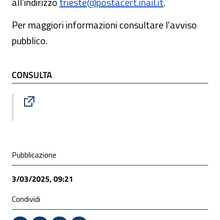
all’indirizzo
trieste@postacert.inail.it
.
Per maggiori informazioni consultare l'avviso
pubblico.
TI POTREBBE INTERESSARE
CONSULTA
Sito esterno : apre una nuova finestra
Condivisione social
Pubblicazione
3/03/2025, 09:21
Condividi