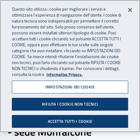
Accedi ai servizi online
For international visitors
Vai al menu principale
Vai al contenuto principale
Questo sito utilizza i cookie per migliorare i servizi e
ottimizzare l’esperienza di navigazione dell’utente. I cookie di
INAIL - Istituto Nazionale per 
natura tecnica sono indispensabili per permettere il corretto
Apri cerca
Apr
funzionamento del sito. Solo previo consenso dell’utente,
possono essere installati ulteriori tipologie di cookie. Puoi
Navigazione principale
accettare tutti i cookie cliccando sul pulsante ACCETTA TUTTI I
COOKIE, oppure puoi effettuare le tue scelte sulle singole
Navigazione - Ti trovi in:
Home
Inail comunica
Scadenze
Scadenza
categorie che vuoi installare, cliccando su IMPOSTAZIONI DEI
COOKIE. Se invece intendi rifiutarne l’installazione dei cookie
non tecnici, puoi farlo cliccando sul pulsante RIFIUTA I COOKIE
Dr Friuli Venezia Giulia:
NON TECNICI o chiudendo il banner. Per conoscere i dettagli,
consulta la nostra
Informativa Privacy.
selezione comparativa
IMPOSTAZIONI DEI COOKIE
incarico a tempo
determinato n. 25 ore
RIFIUTA I COOKIE NON TECNICI
branca medicina del lavoro
ACCETTA TUTTI I COOKIE
- sede Monfalcone