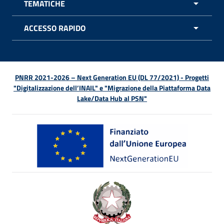
TEMATICHE
APRI 
ACCESSO RAPIDO
APRI 
PNRR 2021-2026 – Next Generation EU (DL 77/2021) - Progetti
"Digitalizzazione dell’INAIL" e "Migrazione della Piattaforma Data
Lake/Data Hub al PSN"