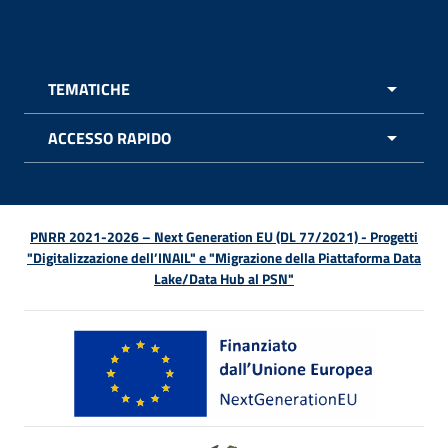
Facebook - Sito esterno - Apertura in nuova finestra
X - Sito esterno - Apertura in nuova finestra
Instagram - Sito esterno - Apertura in nuo
Linkedin - Sito esterno - Apertura in 
Youtube - Sito esterno - Apertur
TikTok - Sito esterno - Ape
Spreaker - Sito estern
Feed RSS - Apert
TEMATICHE
APRI 
ACCESSO RAPIDO
APRI 
PNRR 2021-2026 – Next Generation EU (DL 77/2021) - Progetti
"Digitalizzazione dell’INAIL" e "Migrazione della Piattaforma Data
Lake/Data Hub al PSN"