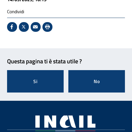
Condividi
Condividi su Facebook - Sito esterno - Apertura in 
X - Sito esterno - Apertura in nuova finestra
Invio Mail: apre il programma di posta el
Stampa pagina: scelta meno ecologic
Feedback
Questa pagina ti è stata utile ?
Si
No
Footer