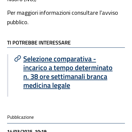
Per maggiori informazioni consultare l'avviso
pubblico.
TI POTREBBE INTERESSARE
TI POTREBBE INTERESSARE
Selezione comparativa -
incarico a tempo determinato
n. 38 ore settimanali branca
medicina legale
Condivisione social
Pubblicazione
14/03/2025, 10:19