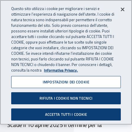
Accedi ai servizi online
For international visitors
Vai al menu principale
Vai al contenuto principale
Questo sito utilizza i cookie per migliorare i servizi e
ottimizzare l’esperienza di navigazione dell’utente. I cookie di
INAIL - Istituto Nazionale per 
natura tecnica sono indispensabili per permettere il corretto
Apri cerca
Apr
funzionamento del sito. Solo previo consenso dell’utente,
possono essere installati ulteriori tipologie di cookie. Puoi
Navigazione principale
accettare tutti i cookie cliccando sul pulsante ACCETTA TUTTI I
COOKIE, oppure puoi effettuare le tue scelte sulle singole
Navigazione - Ti trovi in:
Home
Inail comunica
Scadenze
Scadenza
categorie che vuoi installare, cliccando su IMPOSTAZIONI DEI
COOKIE. Se invece intendi rifiutarne l’installazione dei cookie
non tecnici, puoi farlo cliccando sul pulsante RIFIUTA I COOKIE
Dr Sardegna - selezione
NON TECNICI o chiudendo il banner. Per conoscere i dettagli,
consulta la nostra
Informativa Privacy.
comparativa incarico a
IMPOSTAZIONI DEI COOKIE
tempo determinato 38 ore
branca medicina legale -
RIFIUTA I COOKIE NON TECNICI
sede di Nuoro
ACCETTA TUTTI I COOKIE
Scade il 10 aprile 2025 il termine per la