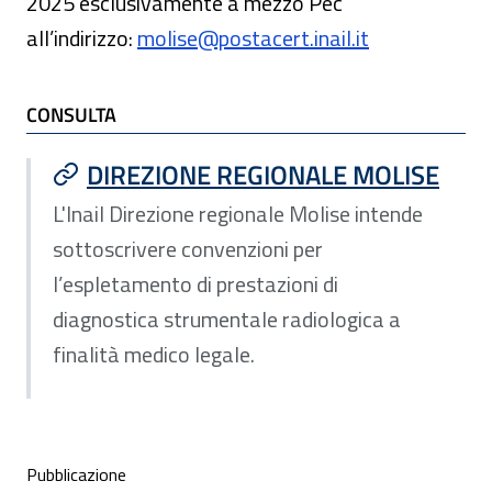
2025 esclusivamente a mezzo Pec
all’indirizzo:
molise@postacert.inail.it
TI POTREBBE INTERESSARE
CONSULTA
DIREZIONE REGIONALE MOLISE
L'Inail Direzione regionale Molise intende
sottoscrivere convenzioni per
l’espletamento di prestazioni di
diagnostica strumentale radiologica a
finalità medico legale.
Condivisione social
Pubblicazione