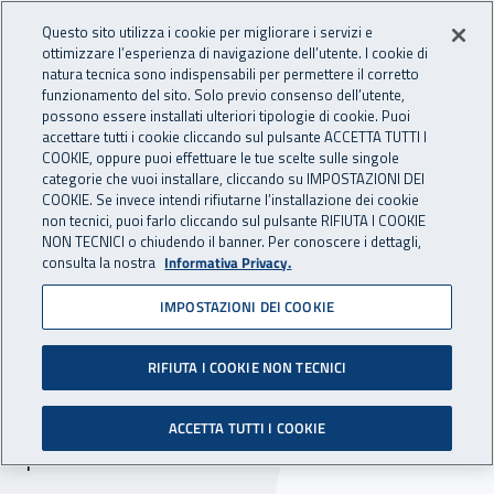
Accedi ai servizi online
For international visitors
Vai al menu principale
Vai al contenuto principale
Questo sito utilizza i cookie per migliorare i servizi e
ottimizzare l’esperienza di navigazione dell’utente. I cookie di
INAIL - Istituto Nazionale per 
natura tecnica sono indispensabili per permettere il corretto
Apri cerca
Apr
funzionamento del sito. Solo previo consenso dell’utente,
possono essere installati ulteriori tipologie di cookie. Puoi
Navigazione principale
accettare tutti i cookie cliccando sul pulsante ACCETTA TUTTI I
COOKIE, oppure puoi effettuare le tue scelte sulle singole
Navigazione - Ti trovi in:
Home
Inail comunica
Scadenze
Scadenza
categorie che vuoi installare, cliccando su IMPOSTAZIONI DEI
COOKIE. Se invece intendi rifiutarne l’installazione dei cookie
non tecnici, puoi farlo cliccando sul pulsante RIFIUTA I COOKIE
Dr Molise: convenzioni per
NON TECNICI o chiudendo il banner. Per conoscere i dettagli,
consulta la nostra
Informativa Privacy.
l’erogazione di prestazioni
IMPOSTAZIONI DEI COOKIE
diagnostica strumentale
radiologica
RIFIUTA I COOKIE NON TECNICI
Scade il 14 marzo 2025 il termine per la
ACCETTA TUTTI I COOKIE
presentazione delle domande.