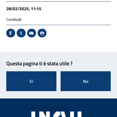
28/02/2025, 11:15
Condividi
Condividi su Facebook - Sito esterno - Apertura in 
X - Sito esterno - Apertura in nuova finestra
Invio Mail: apre il programma di posta el
Stampa pagina: scelta meno ecologic
Feedback
Questa pagina ti è stata utile ?
Si
No
Footer