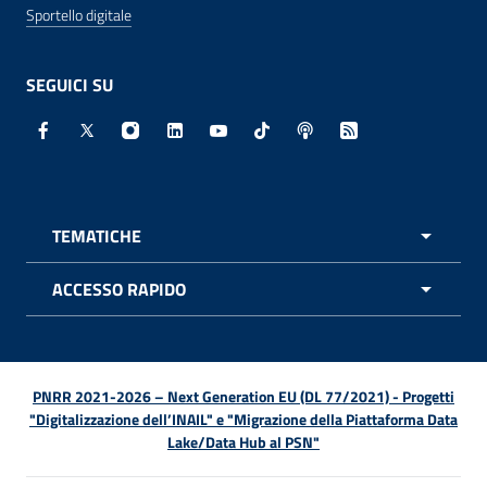
Sportello digitale
SEGUICI SU
Facebook - Sito esterno - Apertura in nuova finestra
X - Sito esterno - Apertura in nuova finestra
Instagram - Sito esterno - Apertura in nuo
Linkedin - Sito esterno - Apertura in 
Youtube - Sito esterno - Apertur
TikTok - Sito esterno - Ape
Spreaker - Sito estern
Feed RSS - Apert
TEMATICHE
APRI 
ACCESSO RAPIDO
APRI 
PNRR 2021-2026 – Next Generation EU (DL 77/2021) - Progetti
"Digitalizzazione dell’INAIL" e "Migrazione della Piattaforma Data
Lake/Data Hub al PSN"