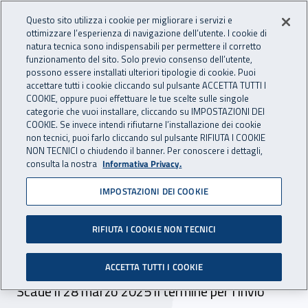
Accedi ai servizi online
For international visitors
Vai al menu principale
Vai al contenuto principale
Questo sito utilizza i cookie per migliorare i servizi e
ottimizzare l’esperienza di navigazione dell’utente. I cookie di
INAIL - Istituto Nazionale per 
natura tecnica sono indispensabili per permettere il corretto
Apri cerca
Apr
funzionamento del sito. Solo previo consenso dell’utente,
possono essere installati ulteriori tipologie di cookie. Puoi
Navigazione principale
accettare tutti i cookie cliccando sul pulsante ACCETTA TUTTI I
COOKIE, oppure puoi effettuare le tue scelte sulle singole
Navigazione - Ti trovi in:
Home
Inail comunica
Scadenze
Scadenza
categorie che vuoi installare, cliccando su IMPOSTAZIONI DEI
COOKIE. Se invece intendi rifiutarne l’installazione dei cookie
non tecnici, puoi farlo cliccando sul pulsante RIFIUTA I COOKIE
Sede regionale di Aosta:
NON TECNICI o chiudendo il banner. Per conoscere i dettagli,
consulta la nostra
Informativa Privacy.
selezione comparativa per
IMPOSTAZIONI DEI COOKIE
la costituzione di un elenco
di avvocati per incarichi di
RIFIUTA I COOKIE NON TECNICI
sostituzione in udienza
ACCETTA TUTTI I COOKIE
Scade il 28 marzo 2025 il termine per l'invio