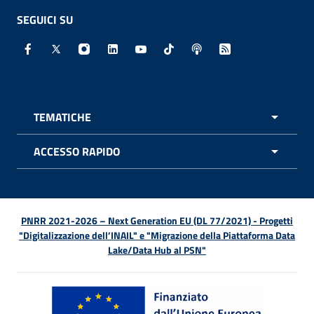
SEGUICI SU
Facebook - Sito esterno - Apertura in nuova finestra
X - Sito esterno - Apertura in nuova finestra
Instagram - Sito esterno - Apertura in nuo
Linkedin - Sito esterno - Apertura in 
Youtube - Sito esterno - Apertur
TikTok - Sito esterno - Ape
Spreaker - Sito estern
Feed RSS - Apert
TEMATICHE
APRI 
ACCESSO RAPIDO
APRI 
PNRR 2021-2026 – Next Generation EU (DL 77/2021) - Progetti
"Digitalizzazione dell’INAIL" e "Migrazione della Piattaforma Data
Lake/Data Hub al PSN"