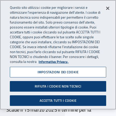
Accedi ai servizi online
For international visitors
Vai al menu principale
Vai al contenuto principale
Questo sito utilizza i cookie per migliorare i servizi e
ottimizzare l’esperienza di navigazione dell’utente. I cookie di
INAIL - Istituto Nazionale per 
natura tecnica sono indispensabili per permettere il corretto
Apri cerca
Apr
funzionamento del sito. Solo previo consenso dell’utente,
possono essere installati ulteriori tipologie di cookie. Puoi
Navigazione principale
accettare tutti i cookie cliccando sul pulsante ACCETTA TUTTI I
COOKIE, oppure puoi effettuare le tue scelte sulle singole
Navigazione - Ti trovi in:
Home
Inail comunica
Scadenze
Scadenza
categorie che vuoi installare, cliccando su IMPOSTAZIONI DEI
COOKIE. Se invece intendi rifiutarne l’installazione dei cookie
non tecnici, puoi farlo cliccando sul pulsante RIFIUTA I COOKIE
Dr Lombardia: selezione
NON TECNICI o chiudendo il banner. Per conoscere i dettagli,
consulta la nostra
Informativa Privacy.
comparativa per incarico a
IMPOSTAZIONI DEI COOKIE
tempo determinato n. 35
ore branca medicina legale
RIFIUTA I COOKIE NON TECNICI
- sede Manerbio
ACCETTA TUTTI I COOKIE
Scade il 15 marzo 2025 il termine per la