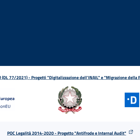
ova finestra
in nuova finestra
tura in nuova finestra
 Apertura in nuova finestra
sterno - Apertura in nuova finestra
Apertura nella stessa finestra
L 77/2021) - Progetti "Digitalizzazione dell’INAIL" e "Migrazione della
POC Legalità 2014-2020 - Progetto "Antifrode e Internal Audit"