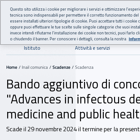
For international visitors
Vai al menu principale
Vai al contenuto principale
Questo sito utilizza i cookie per migliorare i servizi e ottimizzare l’esper
tecnica sono indispensabili per permettere il corretto funzionamento del
INAIL - Istituto Nazionale
essere installati ulteriori tipologie di cookie. Puoi accettare tutti i cook
oppure puoi effettuare le tue scelte sulle singole categorie che vuoi ins
invece intendi rifiutarne l’installazione dei cookie non tecnici, puoi farl
o chiudendo il banner. Per conoscere i dettagli, consulta la nostra
Inform
Navigazione principale
Istituto
Attività e servizi
Navigazione - Ti trovi in:
Home
Inail comunica
Scadenze
Scadenza
Bando aggiuntivo di concor
"Advances in infectous de
medicine and public healt
Scade il 29 novembre 2024 il termine per la presen