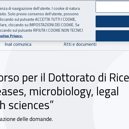
ienza di navigazione dell’utente. I cookie di natura
 sito. Solo previo consenso dell’utente, possono
 per l'Assicurazione contro 
ie cliccando sul pulsante ACCETTA TUTTI I COOKIE,
tallare, cliccando su IMPOSTAZIONI DEI COOKIE. Se
o cliccando sul pulsante RIFIUTA I COOKIE NON TECNICI
ativa Privacy.
Inail comunica
Atti e documenti
so per il Dottorato di Rice
ases, microbiology, legal
h sciences”
tazione delle domande.