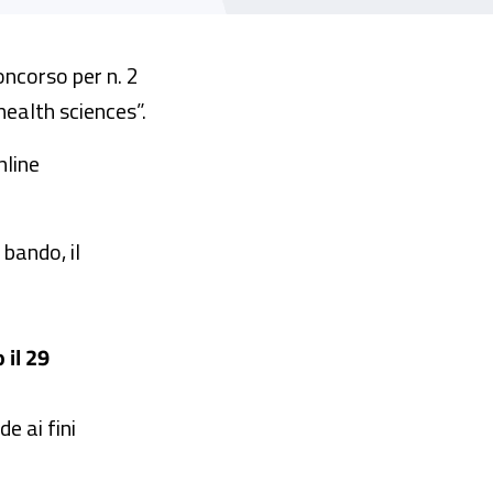
oncorso per n. 2
health sciences”.
nline
 bando, il
 il 29
e ai fini