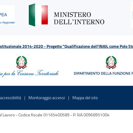
tituzionale 2014-2020 - Progetto "Qualificazione dell'INAIL come Polo St
a
 in una nuova finestra
Sito interno - Apre in una nuova finestra
Sito interno - Apre in una nuova fines
Sito interno - Apre 
accessibilità
Monitoraggio accessi
Mappa del sito
ni sul Lavoro - Codice fiscale 01165400589 - P. IVA 00968951004