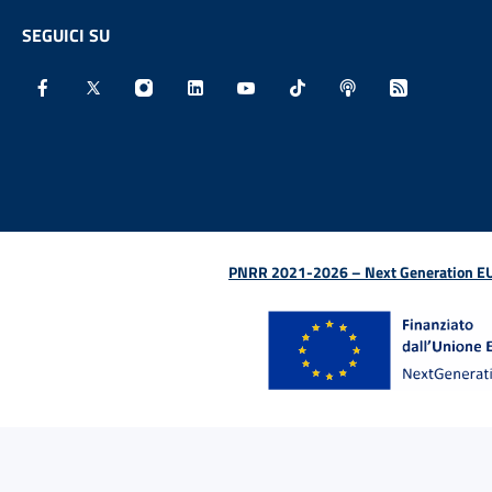
SEGUICI SU
Facebook - Sito esterno - Apertura in nuova finestra
X - Sito esterno - Apertura in nuova finestra
Instagram - Sito esterno - Apertura in nu
Linkedin - Sito esterno - Apertura 
Youtube - Sito esterno - Aper
TikTok - Sito esterno -
Spreaker - Sito e
Feed RSS - 
PNRR 2021-2026 – Next Generation EU (D