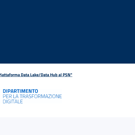
 Piattaforma Data Lake/Data Hub al PSN"