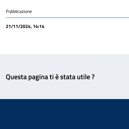
Condivisione social
Pubblicazione
21/11/2024, 14:14
Feedback
Questa pagina ti è stata utile ?
Footer