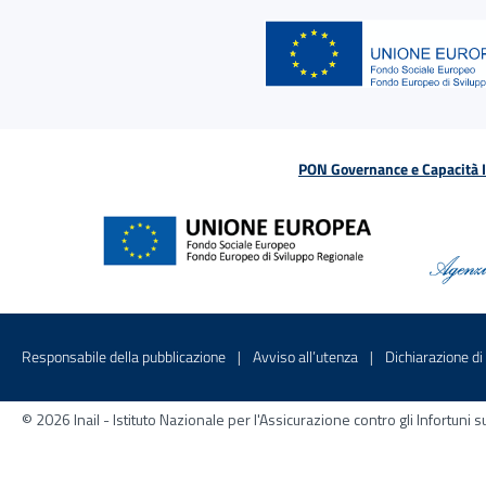
PON Governance e Capacità Is
Menu di servizio
Sito interno - Apre in una nuova finestr
Sito interno - Apre
Responsabile della pubblicazione
Avviso all’utenza
Dichiarazione di 
© 2026 Inail - Istituto Nazionale per l'Assicurazione contro gli Infortu