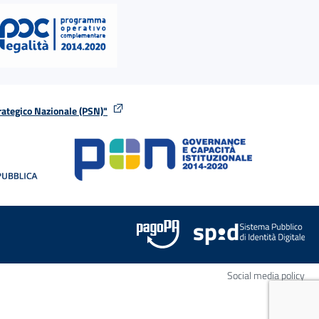
rategico Nazionale (PSN)"
tra
nella stessa finestra
Apr
Social media policy