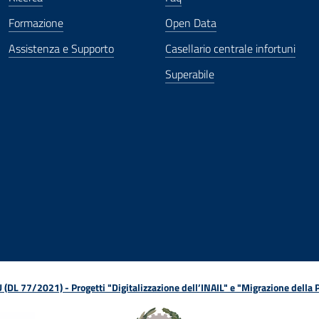
Formazione
Open Data
Assistenza e Supporto
Casellario centrale infortuni
Superabile
ova finestra
in nuova finestra
tura in nuova finestra
 Apertura in nuova finestra
sterno - Apertura in nuova finestra
Apertura nella stessa finestra
L 77/2021) - Progetti "Digitalizzazione dell’INAIL" e "Migrazione della