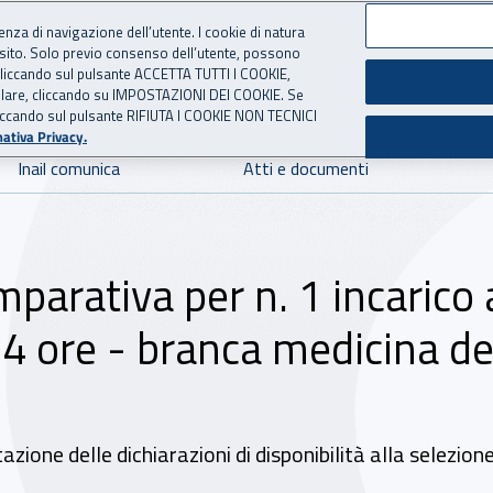
ienza di navigazione dell’utente. I cookie di natura
 sito. Solo previo consenso dell’utente, possono
 per l'Assicurazione contro 
ie cliccando sul pulsante ACCETTA TUTTI I COOKIE,
tallare, cliccando su IMPOSTAZIONI DEI COOKIE. Se
o cliccando sul pulsante RIFIUTA I COOKIE NON TECNICI
ativa Privacy.
Inail comunica
Atti e documenti
parativa per n. 1 incarico 
4 ore - branca medicina de
zione delle dichiarazioni di disponibilità alla selezion