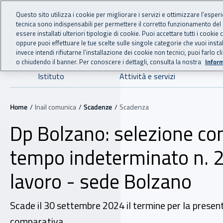
For international visitors
Vai al menu principale
Vai al contenuto principale
Questo sito utilizza i cookie per migliorare i servizi e ottimizzare l’esper
tecnica sono indispensabili per permettere il corretto funzionamento del
INAIL - Istituto Nazionale
essere installati ulteriori tipologie di cookie. Puoi accettare tutti i cook
oppure puoi effettuare le tue scelte sulle singole categorie che vuoi ins
invece intendi rifiutarne l’installazione dei cookie non tecnici, puoi farl
o chiudendo il banner. Per conoscere i dettagli, consulta la nostra
Inform
Navigazione principale
Istituto
Attività e servizi
Navigazione - Ti trovi in:
Home
Inail comunica
Scadenze
Scadenza
Dp Bolzano: selezione com
tempo indeterminato n. 2
lavoro - sede Bolzano
Scade il 30 settembre 2024 il termine per la presenta
comparativa.