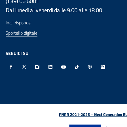
(+39) 06.6001
Dal lunedì al venerdì dalle 9.00 alle 18.00
Inail risponde
Sportello digitale
SEGUICI SU
Facebook - Sito esterno - Apertura in nuova finestra
X - Sito esterno - Apertura in nuova finestra
Instagram - Sito esterno - Apertura in nu
Linkedin - Sito esterno - Apertura 
Youtube - Sito esterno - Aper
TikTok - Sito esterno -
Spreaker - Sito e
Feed RSS - 
PNRR 2021-2026 – Next Generation EU (D