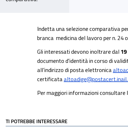
Indetta una selezione comparativa per
branca medicina del lavoro per n. 24 or
Gli interessati devono inoltrare dal
19
documento d'identità in corso di valid
all’indirizzo di posta elettronica
altoad
certificata
altoadige@postacert.inail.
Per maggiori informazioni consultare l
TI POTREBBE INTERESSARE
TI POTREBBE INTERESSARE