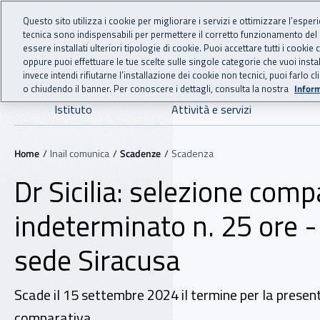
For international visitors
Vai al menu principale
Vai al contenuto principale
Questo sito utilizza i cookie per migliorare i servizi e ottimizzare l’esper
tecnica sono indispensabili per permettere il corretto funzionamento del
INAIL - Istituto Nazionale
essere installati ulteriori tipologie di cookie. Puoi accettare tutti i cook
oppure puoi effettuare le tue scelte sulle singole categorie che vuoi ins
invece intendi rifiutarne l’installazione dei cookie non tecnici, puoi farl
o chiudendo il banner. Per conoscere i dettagli, consulta la nostra
Inform
Navigazione principale
Istituto
Attività e servizi
Navigazione - Ti trovi in:
Home
Inail comunica
Scadenze
Scadenza
Dr Sicilia: selezione comp
indeterminato n. 25 ore -
sede Siracusa
Scade il 15 settembre 2024 il termine per la presenta
comparativa.