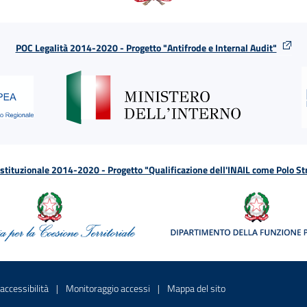
POC Legalità 2014-2020 - Progetto "Antifrode e Internal Audit"
tituzionale 2014-2020 - Progetto "Qualificazione dell'INAIL come Polo St
a
 in una nuova finestra
Sito interno - Apre in una nuova finestra
Sito interno - Apre in una nuova fines
Sito interno - Apre 
accessibilità
Monitoraggio accessi
Mappa del sito