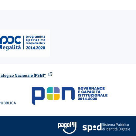
rategico Nazionale (PSN)"
tra
nella stessa finestra