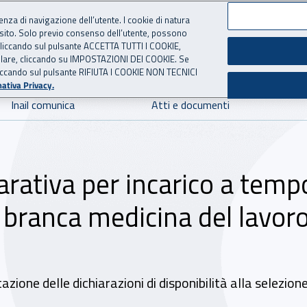
ienza di navigazione dell’utente. I cookie di natura
 sito. Solo previo consenso dell’utente, possono
 per l'Assicurazione contro 
ie cliccando sul pulsante ACCETTA TUTTI I COOKIE,
tallare, cliccando su IMPOSTAZIONI DEI COOKIE. Se
o cliccando sul pulsante RIFIUTA I COOKIE NON TECNICI
ativa Privacy.
Inail comunica
Atti e documenti
arativa per incarico a temp
 branca medicina del lavoro
zione delle dichiarazioni di disponibilità alla selezion