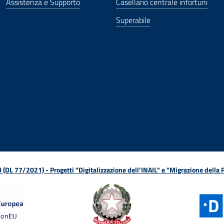
Assistenza e Supporto
Casellario centrale infortuni
Superabile
ova finestra
in nuova finestra
tura in nuova finestra
 Apertura in nuova finestra
sterno - Apertura in nuova finestra
Apertura nella stessa finestra
L 77/2021) - Progetti "Digitalizzazione dell’INAIL" e "Migrazione della