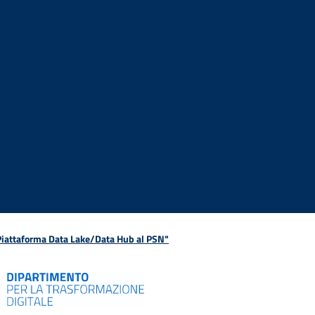
 Piattaforma Data Lake/Data Hub al PSN"