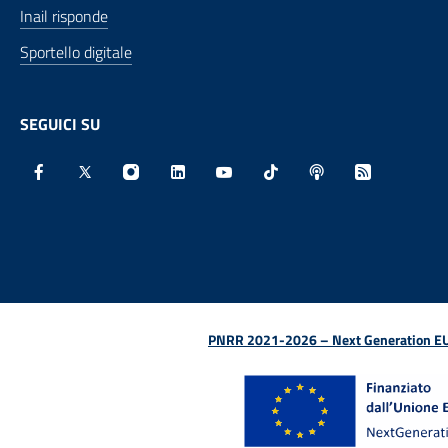
Inail risponde
Sportello digitale
SEGUICI SU
Facebook - Sito esterno - Apertura in nuova finestra
X - Sito esterno - Apertura in nuova finestra
Instagram - Sito esterno - Apertura in nu
Linkedin - Sito esterno - Apertura 
Youtube - Sito esterno - Aper
TikTok - Sito esterno -
Spreaker - Sito e
Feed RSS - 
PNRR 2021-2026 – Next Generation EU (D