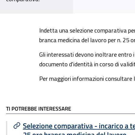
Indetta una selezione comparativa per
branca medicina del lavoro per n. 25 or
Gli interessati devono inoltrare entro 
documento d'identità in corso di validit
Per maggiori informazioni consultare l
TI POTREBBE INTERESSARE
TI POTREBBE INTERESSARE
Selezione comparativa - incarico a
25 ore branca medicina del lavoro