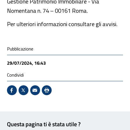
Gestione Patrimonio Immobiliare - Via
Nomentana n. 74 – 00161 Roma.
Per ulteriori informazioni consultare gli avvisi.
Condivisione social
Pubblicazione
29/07/2024, 16:43
Condividi
Condividi su Facebook - Sito esterno - Apertura in 
X - Sito esterno - Apertura in nuova finestra
Invio Mail: apre il programma di posta el
Stampa pagina: scelta meno ecologic
Feedback
Questa pagina ti è stata utile ?