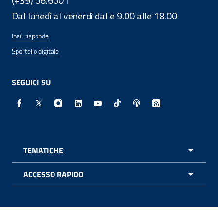
(+39) 06.6001
Dal lunedì al venerdì dalle 9.00 alle 18.00
Inail risponde
Sportello digitale
SEGUICI SU
Facebook - Sito esterno - Apertura in nuova finestra
X - Sito esterno - Apertura in nuova finestra
Instagram - Sito esterno - Apertura in nuo
Linkedin - Sito esterno - Apertura in 
Youtube - Sito esterno - Apertur
TikTok - Sito esterno - Ape
Spreaker - Sito estern
Feed RSS - Apert
TEMATICHE
APRI 
ACCESSO RAPIDO
APRI 