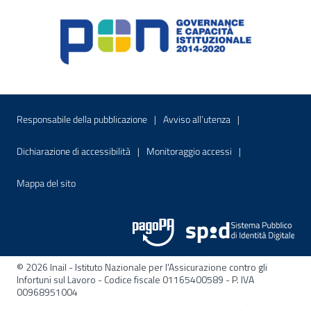
Menu di servizio
Sito interno - Apre in una nuova finestr
Sito interno - Apre
Responsabile della pubblicazione
Avviso all’utenza
Sito interno - Apre in una nuova finestra
Sito interno - Apre
Dichiarazione di accessibilità
Monitoraggio accessi
Sito interno - Apre nella stessa finestra
Mappa del sito
© 2026 Inail - Istituto Nazionale per l'Assicurazione contro gli
Infortuni sul Lavoro - Codice fiscale 01165400589 - P. IVA
00968951004