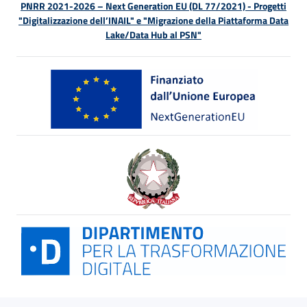
PNRR 2021-2026 – Next Generation EU (DL 77/2021) - Progetti
"Digitalizzazione dell’INAIL" e "Migrazione della Piattaforma Data
Lake/Data Hub al PSN"