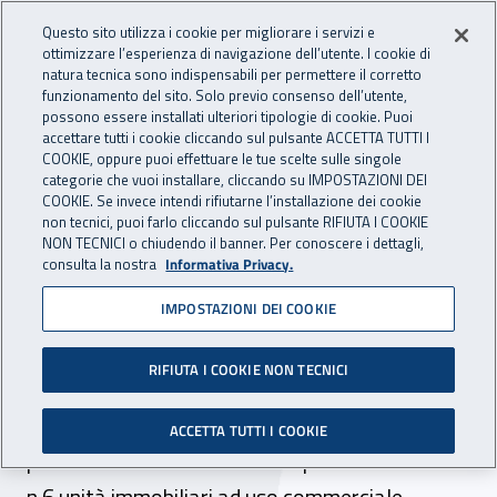
Accedi ai servizi online
For international visitors
Vai al menu principale
Vai al contenuto principale
Questo sito utilizza i cookie per migliorare i servizi e
ottimizzare l’esperienza di navigazione dell’utente. I cookie di
INAIL - Istituto Nazionale per 
natura tecnica sono indispensabili per permettere il corretto
Apri cerca
Apr
funzionamento del sito. Solo previo consenso dell’utente,
possono essere installati ulteriori tipologie di cookie. Puoi
Navigazione principale
accettare tutti i cookie cliccando sul pulsante ACCETTA TUTTI I
COOKIE, oppure puoi effettuare le tue scelte sulle singole
Navigazione - Ti trovi in:
Home
Inail comunica
Scadenze
Scadenza
categorie che vuoi installare, cliccando su IMPOSTAZIONI DEI
COOKIE. Se invece intendi rifiutarne l’installazione dei cookie
non tecnici, puoi farlo cliccando sul pulsante RIFIUTA I COOKIE
Dr Lazio: bandi per la
NON TECNICI o chiudendo il banner. Per conoscere i dettagli,
consulta la nostra
Informativa Privacy.
locazione di n. 6 unità
IMPOSTAZIONI DEI COOKIE
immobiliari ad uso
commerciale
RIFIUTA I COOKIE NON TECNICI
Scadono il 16 settembre 2024 i termini per la
ACCETTA TUTTI I COOKIE
presentazione delle domande per la locazione di
n.6 unità immobiliari ad uso commerciale.