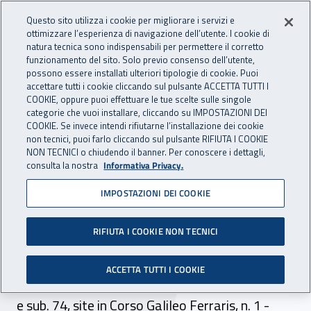
Accedi ai servizi online
For international visitors
Vai al menu principale
Vai al contenuto principale
Questo sito utilizza i cookie per migliorare i servizi e
ottimizzare l’esperienza di navigazione dell’utente. I cookie di
INAIL - Istituto Nazionale per 
natura tecnica sono indispensabili per permettere il corretto
Apri cerca
Apr
funzionamento del sito. Solo previo consenso dell’utente,
possono essere installati ulteriori tipologie di cookie. Puoi
Navigazione principale
accettare tutti i cookie cliccando sul pulsante ACCETTA TUTTI I
COOKIE, oppure puoi effettuare le tue scelte sulle singole
Navigazione - Ti trovi in:
Home
Inail comunica
Scadenze
Scadenza
categorie che vuoi installare, cliccando su IMPOSTAZIONI DEI
COOKIE. Se invece intendi rifiutarne l’installazione dei cookie
non tecnici, puoi farlo cliccando sul pulsante RIFIUTA I COOKIE
Dr Piemonte: bando per la
NON TECNICI o chiudendo il banner. Per conoscere i dettagli,
consulta la nostra
Informativa Privacy.
locazione di n. 2 unità
IMPOSTAZIONI DEI COOKIE
immobiliari ad uso abitativo
RIFIUTA I COOKIE NON TECNICI
Scade il 5 aprile 2024 il termine per la
presentazione delle domande per la locazione
ACCETTA TUTTI I COOKIE
delle unità immobiliari ad uso abitativo, sub. 73
e sub. 74, site in Corso Galileo Ferraris, n. 1 -