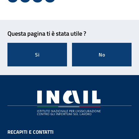
Condividi su Facebook - Sito esterno - Apertura in 
X - Sito esterno - Apertura in nuova finestra
Invio Mail: apre il programma di posta el
Stampa pagina: scelta meno ecologic
Feedback
Questa pagina ti è stata utile ?
Si
No
Footer
RECAPITI E CONTATTI