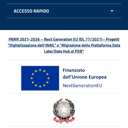
ACCESSO RAPIDO
APRI 
PNRR 2021-2026 – Next Generation EU (DL 77/2021) - Progetti
"Digitalizzazione dell’INAIL" e "Migrazione della Piattaforma Data
Lake/Data Hub al PSN"