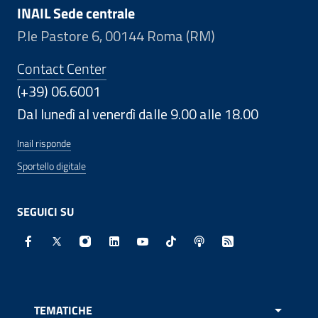
INAIL Sede centrale
P.le Pastore 6, 00144 Roma (RM)
Contact Center
(+39) 06.6001
Dal lunedì al venerdì dalle 9.00 alle 18.00
Inail risponde
Sportello digitale
SEGUICI SU
Facebook - Sito esterno - Apertura in nuova finestra
X - Sito esterno - Apertura in nuova finestra
Instagram - Sito esterno - Apertura in nuo
Linkedin - Sito esterno - Apertura in 
Youtube - Sito esterno - Apertur
TikTok - Sito esterno - Ape
Spreaker - Sito estern
Feed RSS - Apert
TEMATICHE
APRI 