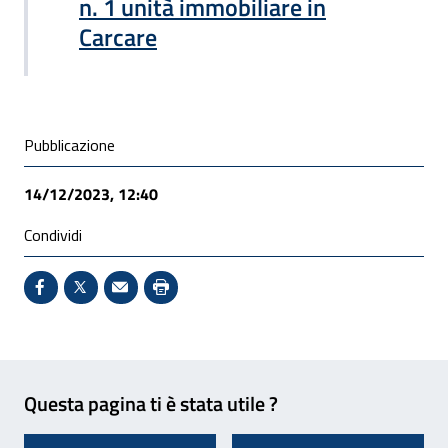
n. 1 unità immobiliare in
Carcare
Condivisione social
Pubblicazione
14/12/2023, 12:40
Condividi
Condividi su Facebook - Sito esterno - Apertura in 
X - Sito esterno - Apertura in nuova finestra
Invio Mail: apre il programma di posta el
Stampa pagina: scelta meno ecologic
Feedback
Questa pagina ti è stata utile ?