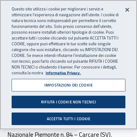
Accedi ai servizi online
For international visitors
Vai al menu principale
Vai al contenuto principale
Questo sito utilizza i cookie per migliorare i servizi e
ottimizzare l’esperienza di navigazione dell’utente. I cookie di
INAIL - Istituto Nazionale per 
natura tecnica sono indispensabili per permettere il corretto
Apri cerca
Apr
funzionamento del sito. Solo previo consenso dell’utente,
possono essere installati ulteriori tipologie di cookie. Puoi
Navigazione principale
accettare tutti i cookie cliccando sul pulsante ACCETTA TUTTI I
COOKIE, oppure puoi effettuare le tue scelte sulle singole
Navigazione - Ti trovi in:
Home
Inail comunica
Scadenze
Scadenza
categorie che vuoi installare, cliccando su IMPOSTAZIONI DEI
COOKIE. Se invece intendi rifiutarne l’installazione dei cookie
non tecnici, puoi farlo cliccando sul pulsante RIFIUTA I COOKIE
Dr Liguria: bando per la
NON TECNICI o chiudendo il banner. Per conoscere i dettagli,
consulta la nostra
Informativa Privacy.
locazione di n. 1 unità
IMPOSTAZIONI DEI COOKIE
immobiliare ad uso ufficio
RIFIUTA I COOKIE NON TECNICI
Scade il 31 gennaio 2024 il termine per la
presentazione delle domande per la locazione di
ACCETTA TUTTI I COOKIE
una unità immobiliare ad uso ufficio, sita in Via
Nazionale Piemonte n. 84 – Carcare (SV).