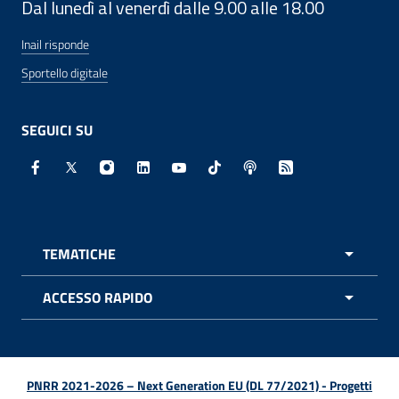
Dal lunedì al venerdì dalle 9.00 alle 18.00
Inail risponde
Sportello digitale
SEGUICI SU
Facebook - Sito esterno - Apertura in nuova finestra
X - Sito esterno - Apertura in nuova finestra
Instagram - Sito esterno - Apertura in nuo
Linkedin - Sito esterno - Apertura in 
Youtube - Sito esterno - Apertur
TikTok - Sito esterno - Ape
Spreaker - Sito estern
Feed RSS - Apert
TEMATICHE
APRI 
ACCESSO RAPIDO
APRI 
PNRR 2021-2026 – Next Generation EU (DL 77/2021) - Progetti