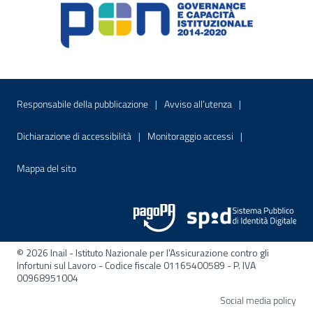
Menu di servizio
Sito interno - Apre in una nuova finestr
Sito interno - Apre
Responsabile della pubblicazione
Avviso all’utenza
Sito interno - Apre in una nuova finestra
Sito interno - Apre
Dichiarazione di accessibilità
Monitoraggio accessi
Sito interno - Apre nella stessa finestra
Mappa del sito
© 2026 Inail - Istituto Nazionale per l'Assicurazione contro gli
Infortuni sul Lavoro - Codice fiscale 01165400589 - P. IVA
00968951004
Apre
Social media policy