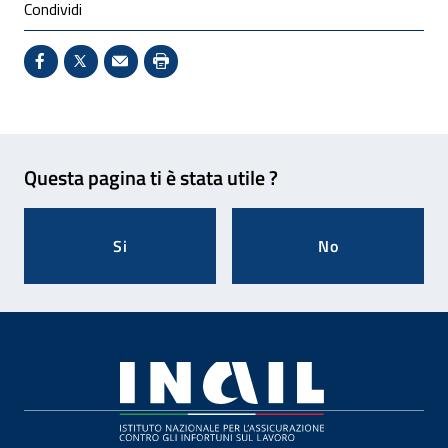
Condividi
Condividi su Facebook - Sito esterno - Apertura in 
X - Sito esterno - Apertura in nuova finestra
Invio Mail: apre il programma di posta el
Stampa pagina: scelta meno ecologic
Feedback
Questa pagina ti è stata utile ?
Si
No
Footer