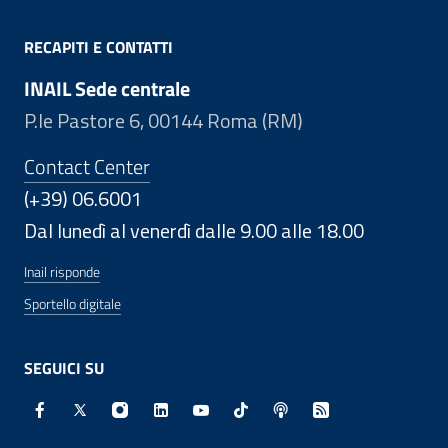
RECAPITI E CONTATTI
INAIL Sede centrale
P.le Pastore 6, 00144 Roma (RM)
Contact Center
(+39) 06.6001
Dal lunedì al venerdì dalle 9.00 alle 18.00
Inail risponde
Sportello digitale
SEGUICI SU
Facebook - Sito esterno - Apertura in nuova finestra
X - Sito esterno - Apertura in nuova finestra
Instagram - Sito esterno - Apertura in nuo
Linkedin - Sito esterno - Apertura in 
Youtube - Sito esterno - Apertur
TikTok - Sito esterno - Ape
Spreaker - Sito estern
Feed RSS - Apert