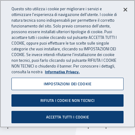
Accedi ai servizi online
For international visitors
Vai al menu principale
Vai al contenuto principale
Questo sito utilizza i cookie per migliorare i servizi e
ottimizzare l’esperienza di navigazione dell’utente. I cookie di
INAIL - Istituto Nazionale per 
natura tecnica sono indispensabili per permettere il corretto
Apri cerca
Apr
funzionamento del sito. Solo previo consenso dell’utente,
possono essere installati ulteriori tipologie di cookie. Puoi
Navigazione principale
accettare tutti i cookie cliccando sul pulsante ACCETTA TUTTI I
COOKIE, oppure puoi effettuare le tue scelte sulle singole
Navigazione - Ti trovi in:
Home
Inail comunica
Scadenze
Scadenza
categorie che vuoi installare, cliccando su IMPOSTAZIONI DEI
COOKIE. Se invece intendi rifiutarne l’installazione dei cookie
non tecnici, puoi farlo cliccando sul pulsante RIFIUTA I COOKIE
Indette 4 procedure di
NON TECNICI o chiudendo il banner. Per conoscere i dettagli,
consulta la nostra
Informativa Privacy.
reclutamento di personale
IMPOSTAZIONI DEI COOKIE
a tempo pieno e
indeterminato
RIFIUTA I COOKIE NON TECNICI
Scade il 10 ottobre 2023 il termine per la
ACCETTA TUTTI I COOKIE
presentazione delle domande di partecipazione.