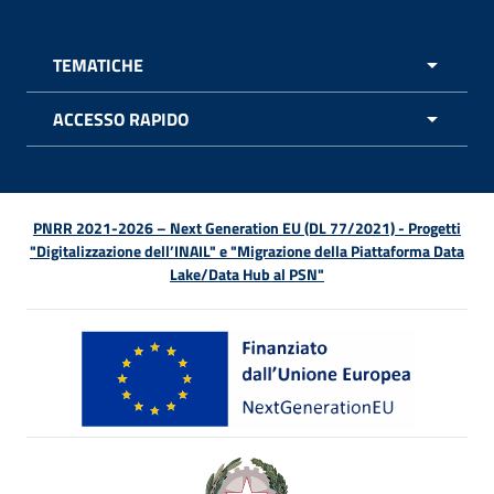
TEMATICHE
APRI 
ACCESSO RAPIDO
APRI 
PNRR 2021-2026 – Next Generation EU (DL 77/2021) - Progetti
"Digitalizzazione dell’INAIL" e "Migrazione della Piattaforma Data
Lake/Data Hub al PSN"