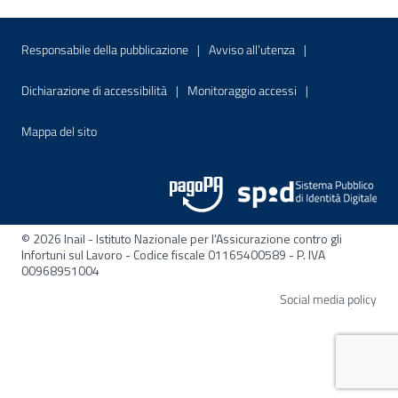
Menu di servizio
Sito interno - Apre in una nuova finestr
Sito interno - Apre
Responsabile della pubblicazione
Avviso all’utenza
Sito interno - Apre in una nuova finestra
Sito interno - Apre
Dichiarazione di accessibilità
Monitoraggio accessi
Sito interno - Apre nella stessa finestra
Mappa del sito
© 2026 Inail - Istituto Nazionale per l'Assicurazione contro gli
Infortuni sul Lavoro - Codice fiscale 01165400589 - P. IVA
00968951004
Apre
Social media policy