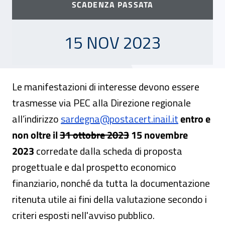
SCADENZA PASSATA
15 NOVEMBRE 2023
15 NOV 2023
Le manifestazioni di interesse devono essere
trasmesse via PEC alla Direzione regionale
all’indirizzo
sardegna@postacert.inail.it
entro e
Attenzione! Il valore a
non oltre il
31 ottobre 2023
15 novembre
2023
corredate dalla scheda di proposta
progettuale e dal prospetto economico
finanziario, nonché da tutta la documentazione
ritenuta utile ai fini della valutazione secondo i
criteri esposti nell'avviso pubblico.