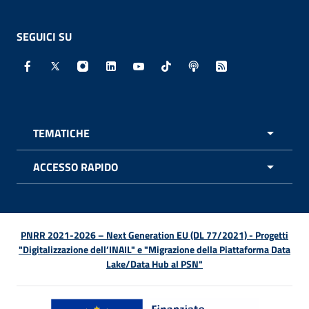
SEGUICI SU
Facebook - Sito esterno - Apertura in nuova finestra
X - Sito esterno - Apertura in nuova finestra
Instagram - Sito esterno - Apertura in nuo
Linkedin - Sito esterno - Apertura in 
Youtube - Sito esterno - Apertur
TikTok - Sito esterno - Ape
Spreaker - Sito estern
Feed RSS - Apert
TEMATICHE
APRI 
ACCESSO RAPIDO
APRI 
PNRR 2021-2026 – Next Generation EU (DL 77/2021) - Progetti
"Digitalizzazione dell’INAIL" e "Migrazione della Piattaforma Data
Lake/Data Hub al PSN"