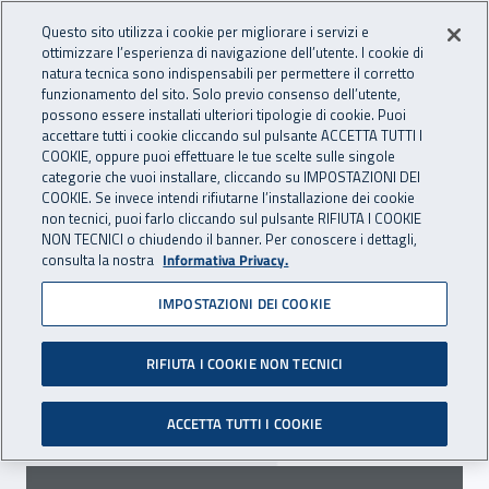
Accedi ai servizi online
For international visitors
Vai al menu principale
Vai al contenuto principale
Questo sito utilizza i cookie per migliorare i servizi e
ottimizzare l’esperienza di navigazione dell’utente. I cookie di
INAIL - Istituto Nazionale per 
natura tecnica sono indispensabili per permettere il corretto
Apri cerca
Apr
funzionamento del sito. Solo previo consenso dell’utente,
possono essere installati ulteriori tipologie di cookie. Puoi
Navigazione principale
accettare tutti i cookie cliccando sul pulsante ACCETTA TUTTI I
COOKIE, oppure puoi effettuare le tue scelte sulle singole
Navigazione - Ti trovi in:
Home
Inail comunica
Scadenze
Scadenza
categorie che vuoi installare, cliccando su IMPOSTAZIONI DEI
COOKIE. Se invece intendi rifiutarne l’installazione dei cookie
non tecnici, puoi farlo cliccando sul pulsante RIFIUTA I COOKIE
Dr Sardegna: realizzazione
NON TECNICI o chiudendo il banner. Per conoscere i dettagli,
consulta la nostra
Informativa Privacy.
di progetti prevenzionali
IMPOSTAZIONI DEI COOKIE
2023
RIFIUTA I COOKIE NON TECNICI
Prorogato al 15 novembre 2023 il termine per
la presentazione delle proposte.
ACCETTA TUTTI I COOKIE