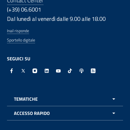
Contact Center
(+39) 06.6001
Dal lunedì al venerdì dalle 9.00 alle 18.00
Inail risponde
Sportello digitale
SEGUICI SU
Facebook - Sito esterno - Apertura in nuova finestra
X - Sito esterno - Apertura in nuova finestra
Instagram - Sito esterno - Apertura in nuo
Linkedin - Sito esterno - Apertura in 
Youtube - Sito esterno - Apertur
TikTok - Sito esterno - Ape
Spreaker - Sito estern
Feed RSS - Apert
TEMATICHE
APRI 
ACCESSO RAPIDO
APRI 