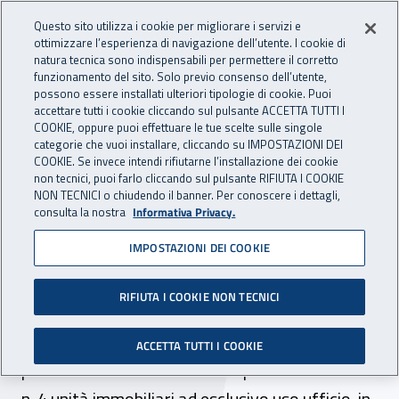
Accedi ai servizi online
For international visitors
Vai al menu principale
Vai al contenuto principale
Questo sito utilizza i cookie per migliorare i servizi e
ottimizzare l’esperienza di navigazione dell’utente. I cookie di
INAIL - Istituto Nazionale per 
natura tecnica sono indispensabili per permettere il corretto
Apri cerca
Apr
funzionamento del sito. Solo previo consenso dell’utente,
possono essere installati ulteriori tipologie di cookie. Puoi
Navigazione principale
accettare tutti i cookie cliccando sul pulsante ACCETTA TUTTI I
COOKIE, oppure puoi effettuare le tue scelte sulle singole
Navigazione - Ti trovi in:
Home
Inail comunica
Scadenze
Scadenza
categorie che vuoi installare, cliccando su IMPOSTAZIONI DEI
COOKIE. Se invece intendi rifiutarne l’installazione dei cookie
non tecnici, puoi farlo cliccando sul pulsante RIFIUTA I COOKIE
Dr Calabria: bando per la
NON TECNICI o chiudendo il banner. Per conoscere i dettagli,
consulta la nostra
Informativa Privacy.
locazione di n. 4 unità
IMPOSTAZIONI DEI COOKIE
immobiliari ad uso non
abitativo
RIFIUTA I COOKIE NON TECNICI
Scade il 16 ottobre 2023 il termine per la
ACCETTA TUTTI I COOKIE
presentazione delle domande per la locazione di
n. 4 unità immobiliari ad esclusivo uso ufficio, in