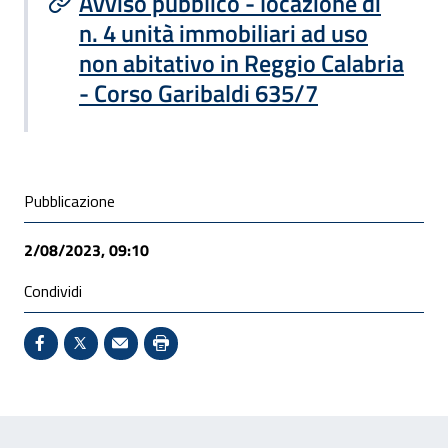
Avviso pubblico - locazione di
n. 4 unità immobiliari ad uso
non abitativo in Reggio Calabria
- Corso Garibaldi 635/7
Condivisione social
Pubblicazione
2/08/2023, 09:10
Condividi
Condividi su Facebook - Sito esterno - Apertura in 
X - Sito esterno - Apertura in nuova finestra
Invio Mail: apre il programma di posta el
Stampa pagina: scelta meno ecologic
Feedback